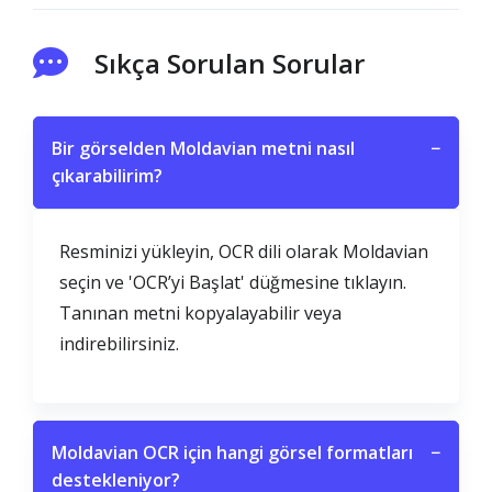
Sıkça Sorulan Sorular
Bir görselden Moldavian metni nasıl
−
çıkarabilirim?
Resminizi yükleyin, OCR dili olarak Moldavian
seçin ve 'OCR’yi Başlat' düğmesine tıklayın.
Tanınan metni kopyalayabilir veya
indirebilirsiniz.
Moldavian OCR için hangi görsel formatları
−
destekleniyor?