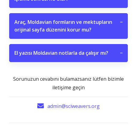
Araç, Moldavian formların ve mektupların
−
orijinal sayfa düzenini korur mu?
El yazısı Moldavian notlarla da çalışır mı?
−
Sorunuzun cevabını bulamazsanız lütfen bizimle
iletişime geçin
admin@sciweavers.org