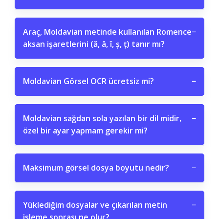
Araç, Moldavian metinde kullanılan Romence
−
aksan işaretlerini (ă, â, î, ș, ț) tanır mı?
Moldavian Görsel OCR ücretsiz mi?
−
Moldavian sağdan sola yazılan bir dil midir,
−
özel bir ayar yapmam gerekir mi?
Maksimum görsel dosya boyutu nedir?
−
Yüklediğim dosyalar ve çıkarılan metin
−
işleme sonrası ne olur?