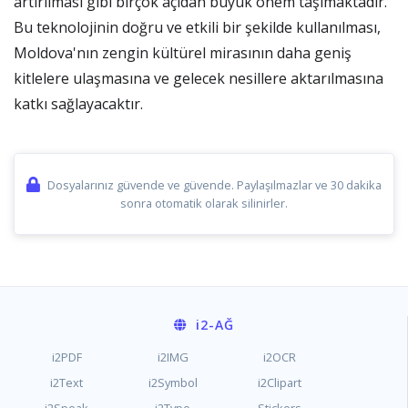
artırılması gibi birçok açıdan büyük önem taşımaktadır.
Bu teknolojinin doğru ve etkili bir şekilde kullanılması,
Moldova'nın zengin kültürel mirasının daha geniş
kitlelere ulaşmasına ve gelecek nesillere aktarılmasına
katkı sağlayacaktır.
Dosyalarınız güvende ve güvende. Paylaşılmazlar ve 30 dakika
sonra otomatik olarak silinirler.
i2
-AĞ
i2PDF
i2IMG
i2OCR
i2Text
i2Symbol
i2Clipart