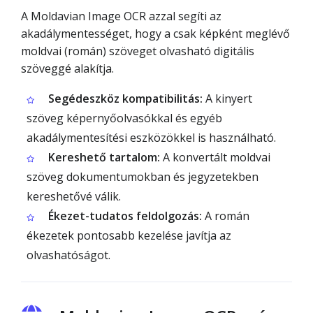
A Moldavian Image OCR azzal segíti az
akadálymentességet, hogy a csak képként meglévő
moldvai (román) szöveget olvasható digitális
szöveggé alakítja.
Segédeszköz kompatibilitás:
A kinyert
szöveg képernyőolvasókkal és egyéb
akadálymentesítési eszközökkel is használható.
Kereshető tartalom:
A konvertált moldvai
szöveg dokumentumokban és jegyzetekben
kereshetővé válik.
Ékezet-tudatos feldolgozás:
A román
ékezetek pontosabb kezelése javítja az
olvashatóságot.