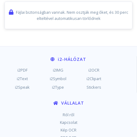
Fájlai biztonságban vannak. Nem osztják meg őket, és 30 perc
elteltével automatikusan törlődnek
i2
-HÁLÓZAT
i2PDF
i2IMG
i2OCR
i2Text
i2Symbol
i2Clipart
i2Speak
i2Type
Stickers
VÁLLALAT
Ról ről
Kapcsolat
Kép OCR