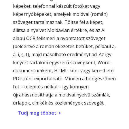
képeket, telefonnal készült fotókat vagy
képernyőképeket, amelyek moldvai (román)
szöveget tartalmaznak. Töltse fel a képet,
állítsa a nyelvet Moldavian értékre, és az AI
alapú OCR felismeri a nyomtatott szöveget
(beleértve a román ékezetes betűket, például ă,
â, î, ș, ț), majd másolható eredményt ad. Az így
kinyert tartalom egyszerű szövegként, Word-
dokumentumként, HTML-ként vagy kereshető
PDF-ként exportálható. Minden a böngészőben
fut – telepítés nélkül – így könnyen
újrahasznosíthatja a moldvai nyelvű számlák,
űrlapok, címkék és közlemények szövegét.
Tudj meg többet