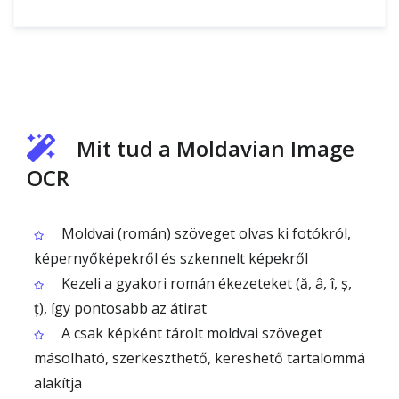
Mit tud a Moldavian Image
OCR
Moldvai (román) szöveget olvas ki fotókról,
képernyőképekről és szkennelt képekről
Kezeli a gyakori román ékezeteket (ă, â, î, ș,
ț), így pontosabb az átirat
A csak képként tárolt moldvai szöveget
másolható, szerkeszthető, kereshető tartalommá
alakítja