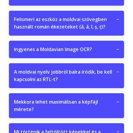
Felismeri az eszköz a moldvai szövegben
−
használt román ékezeteket (ă, â, î, ș, ț)?
Ingyenes a Moldavian Image OCR?
−
A moldvai nyelv jobbról balra íródik, be kell
−
kapcsolni az RTL-t?
Mekkora lehet maximálisan a képfájl
−
mérete?
Mi történik a feltöltött képekkel és a
−