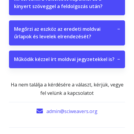
kinyert szöveggel a feldolgozás után?
Megőrzi az eszköz az eredeti moldvai
−
űrlapok és levelek elrendezését?
Működik kézzel írt moldvai jegyzetekkel is?
−
Ha nem találja a kérdésére a választ, kérjük, vegye
fel velünk a kapcsolatot
admin@sciweavers.org