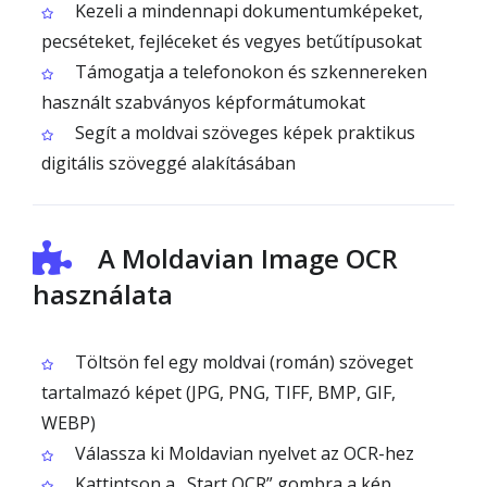
Kezeli a mindennapi dokumentumképeket,
pecséteket, fejléceket és vegyes betűtípusokat
Támogatja a telefonokon és szkennereken
használt szabványos képformátumokat
Segít a moldvai szöveges képek praktikus
digitális szöveggé alakításában
A Moldavian Image OCR
használata
Töltsön fel egy moldvai (román) szöveget
tartalmazó képet (JPG, PNG, TIFF, BMP, GIF,
WEBP)
Válassza ki Moldavian nyelvet az OCR-hez
Kattintson a „Start OCR” gombra a kép