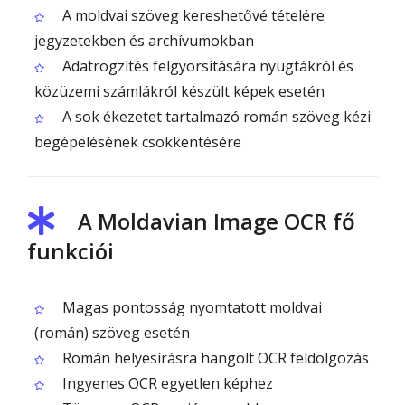
A moldvai szöveg kereshetővé tételére
jegyzetekben és archívumokban
Adatrögzítés felgyorsítására nyugtákról és
közüzemi számlákról készült képek esetén
A sok ékezetet tartalmazó román szöveg kézi
begépelésének csökkentésére
A Moldavian Image OCR fő
funkciói
Magas pontosság nyomtatott moldvai
(román) szöveg esetén
Román helyesírásra hangolt OCR feldolgozás
Ingyenes OCR egyetlen képhez