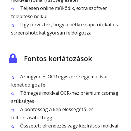
moldvai (román) szöveg esetén
Teljesen online működik, extra szoftver
telepítése nélkül
Úgy tervezték, hogy a hétköznapi fotókat és
screenshotokat gyorsan feldolgozza
Fontos korlátozások
Az ingyenes OCR egyszerre egy moldvai
képet dolgoz fel
Tömeges moldvai OCR-hez prémium csomag
szükséges
A pontosság a kép élességétől és
felbontásától függ
Összetett elrendezés vagy kézírásos moldvai