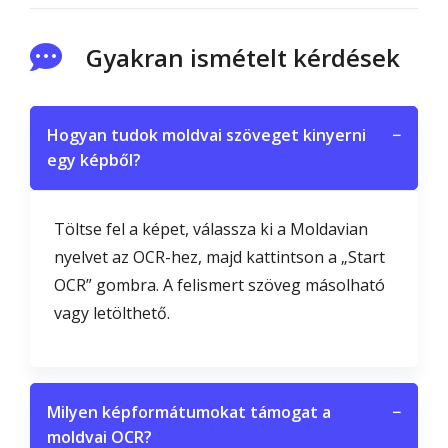
Gyakran ismételt kérdések
Hogyan tudok moldvai szöveget kinyerni
−
egy képből?
Töltse fel a képet, válassza ki a Moldavian
nyelvet az OCR-hez, majd kattintson a „Start
OCR” gombra. A felismert szöveg másolható
vagy letölthető.
Milyen képformátumokat támogat a
−
moldvai OCR?