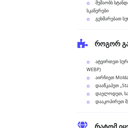
მუშაობს სტანდ
სკანერები
გეხმარებათ სუ
როგორ გა
ატვირთეთ სურათ
WEBP)
აირჩიეთ Molda
დააწკაპეთ „St
დაელოდეთ, სან
დააკოპირეთ შ
რატომ იყე