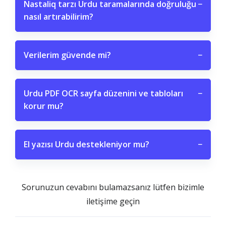
Nastaliq tarzı Urdu taramalarında doğruluğu
−
nasıl artırabilirim?
Verilerim güvende mi?
−
Urdu PDF OCR sayfa düzenini ve tabloları
−
korur mu?
El yazısı Urdu destekleniyor mu?
−
Sorunuzun cevabını bulamazsanız lütfen bizimle
iletişime geçin