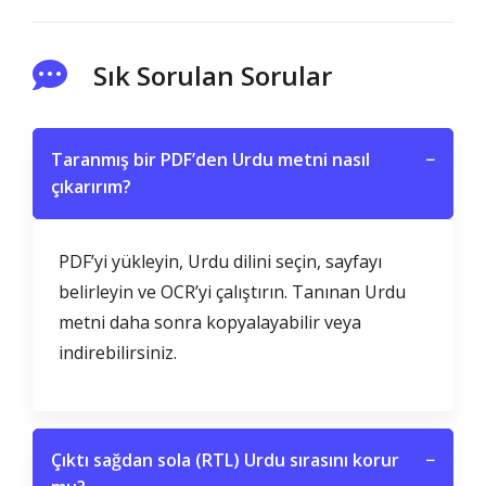
Sık Sorulan Sorular
Taranmış bir PDF’den Urdu metni nasıl
−
çıkarırım?
PDF’yi yükleyin, Urdu dilini seçin, sayfayı
belirleyin ve OCR’yi çalıştırın. Tanınan Urdu
metni daha sonra kopyalayabilir veya
indirebilirsiniz.
Çıktı sağdan sola (RTL) Urdu sırasını korur
−