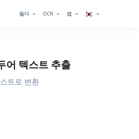
돕다
OCR
앱
우르두어 텍스트 추출
텍스트로 변환