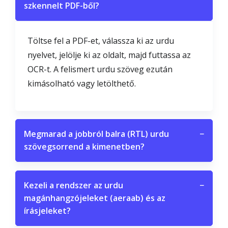
szkennelt PDF-ből?
Töltse fel a PDF-et, válassza ki az urdu
nyelvet, jelölje ki az oldalt, majd futtassa az
OCR-t. A felismert urdu szöveg ezután
kimásolható vagy letölthető.
Megmarad a jobbról balra (RTL) urdu
−
szövegsorrend a kimenetben?
Kezeli a rendszer az urdu
−
magánhangzójeleket (aeraab) és az
írásjeleket?