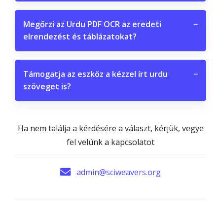
Megőrzi az Urdu PDF OCR az eredeti
−
elrendezést és táblázatokat?
Támogatja az eszköz a kézzel írt urdu
−
szöveget is?
Ha nem találja a kérdésére a választ, kérjük, vegye
fel velünk a kapcsolatot
admin@sciweavers.org