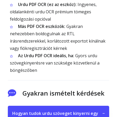
Urdu PDF OCR (ez az eszköz):
Ingyenes,
oldalankénti urdu OCR prémium tömeges
feldolgozási opcióval
Más PDF OCR eszközök:
Gyakran
nehezebben boldogulnak az RTL
írásrendszerekkel, korlátozott exportot kínálnak
vagy fiókregisztrációt kérnek
Az Urdu PDF OCR ideális, ha:
Gyors urdu
szövegkinyerésre van szüksége közvetlenül a
böngészőben
Gyakran ismételt kérdések
Hogyan tudok urdu szöveget kinyerni egy
−