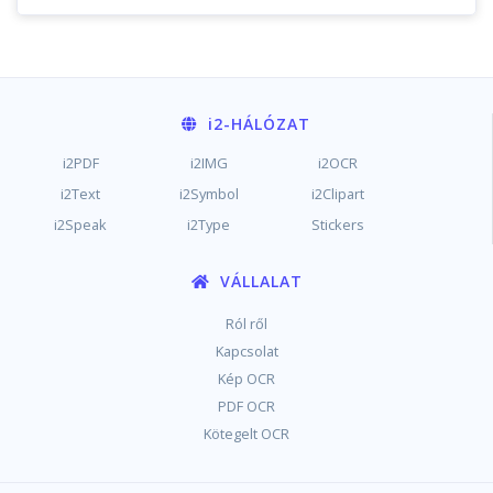
i2
-HÁLÓZAT
i2PDF
i2IMG
i2OCR
i2Text
i2Symbol
i2Clipart
i2Speak
i2Type
Stickers
VÁLLALAT
Ról ről
Kapcsolat
Kép OCR
PDF OCR
Kötegelt OCR