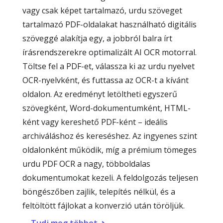
vagy csak képet tartalmazó, urdu szöveget
tartalmazó PDF-oldalakat használható digitális
szöveggé alakítja egy, a jobbról balra írt
írásrendszerekre optimalizált AI OCR motorral.
Töltse fel a PDF-et, válassza ki az urdu nyelvet
OCR-nyelvként, és futtassa az OCR-t a kívánt
oldalon. Az eredményt letöltheti egyszerű
szövegként, Word-dokumentumként, HTML-
ként vagy kereshető PDF-ként – ideális
archiváláshoz és kereséshez. Az ingyenes szint
oldalonként működik, míg a prémium tömeges
urdu PDF OCR a nagy, többoldalas
dokumentumokat kezeli. A feldolgozás teljesen
böngészőben zajlik, telepítés nélkül, és a
feltöltött fájlokat a konverzió után töröljük.