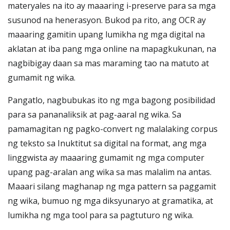
materyales na ito ay maaaring i-preserve para sa mga
susunod na henerasyon. Bukod pa rito, ang OCR ay
maaaring gamitin upang lumikha ng mga digital na
aklatan at iba pang mga online na mapagkukunan, na
nagbibigay daan sa mas maraming tao na matuto at
gumamit ng wika.
Pangatlo, nagbubukas ito ng mga bagong posibilidad
para sa pananaliksik at pag-aaral ng wika. Sa
pamamagitan ng pagko-convert ng malalaking corpus
ng teksto sa Inuktitut sa digital na format, ang mga
linggwista ay maaaring gumamit ng mga computer
upang pag-aralan ang wika sa mas malalim na antas.
Maaari silang maghanap ng mga pattern sa paggamit
ng wika, bumuo ng mga diksyunaryo at gramatika, at
lumikha ng mga tool para sa pagtuturo ng wika.