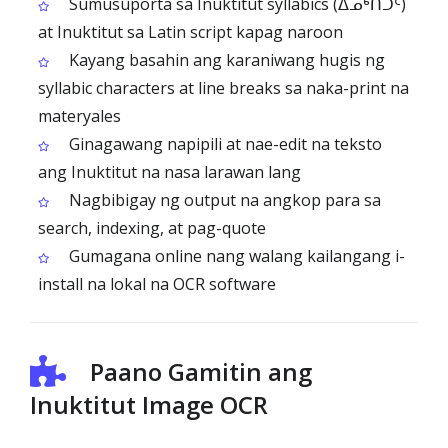
Sumusuporta sa Inuktitut syllabics (ᐃᓄᒃᑎᑐᑦ)
at Inuktitut sa Latin script kapag naroon
Kayang basahin ang karaniwang hugis ng
syllabic characters at line breaks sa naka-print na
materyales
Ginagawang napipili at nae-edit na teksto
ang Inuktitut na nasa larawan lang
Nagbibigay ng output na angkop para sa
search, indexing, at pag-quote
Gumagana online nang walang kailangang i-
install na lokal na OCR software
Paano Gamitin ang
Inuktitut Image OCR