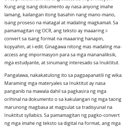
Kung ang isang dokumento ay nasa anyong imahe
lamang, kailangan itong basahin nang mano-mano,
isang proseso na matagal at madaling magkamali. Sa
pamamagitan ng OCR, ang teksto ay maaaring i-
convert sa isang format na maaaring hanapin,
kopyahin, at i-edit. Ginagawa nitong mas madaling ma-
access ang impormasyon para sa mga mananaliksik,
mga estudyante, at sinumang interesado sa Inuktitut.
Pangalawa, nakakatulong ito sa pagpapanatili ng wika.
Maraming mga materyales sa Inuktitut ay nasa
panganib na mawala dahil sa pagkasira ng mga
orihinal na dokumento o sa kakulangan ng mga taong
marunong magbasa at magsulat sa tradisyunal na
Inuktitut syllabics. Sa pamamagitan ng pagko-convert
ng mga imahe ng teksto sa digital na format, ang mga