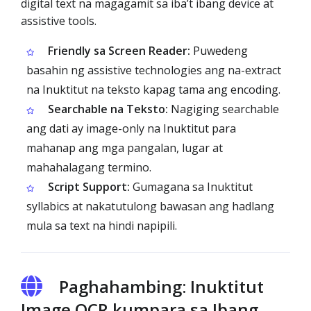
digital text na magagamit sa iba’t ibang device at
assistive tools.
Friendly sa Screen Reader:
Puwedeng
basahin ng assistive technologies ang na-extract
na Inuktitut na teksto kapag tama ang encoding.
Searchable na Teksto:
Nagiging searchable
ang dati ay image-only na Inuktitut para
mahanap ang mga pangalan, lugar at
mahahalagang termino.
Script Support:
Gumagana sa Inuktitut
syllabics at nakatutulong bawasan ang hadlang
mula sa text na hindi napipili.
Paghahambing: Inuktitut
Image OCR kumpara sa Ibang