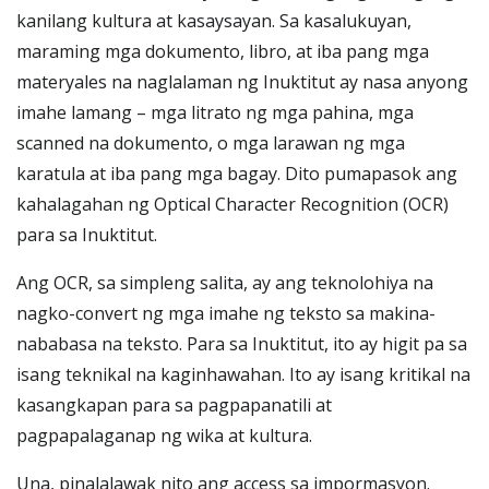
kanilang kultura at kasaysayan. Sa kasalukuyan,
maraming mga dokumento, libro, at iba pang mga
materyales na naglalaman ng Inuktitut ay nasa anyong
imahe lamang – mga litrato ng mga pahina, mga
scanned na dokumento, o mga larawan ng mga
karatula at iba pang mga bagay. Dito pumapasok ang
kahalagahan ng Optical Character Recognition (OCR)
para sa Inuktitut.
Ang OCR, sa simpleng salita, ay ang teknolohiya na
nagko-convert ng mga imahe ng teksto sa makina-
nababasa na teksto. Para sa Inuktitut, ito ay higit pa sa
isang teknikal na kaginhawahan. Ito ay isang kritikal na
kasangkapan para sa pagpapanatili at
pagpapalaganap ng wika at kultura.
Una, pinalalawak nito ang access sa impormasyon.