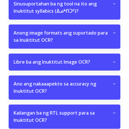
Sinusuportahan ba ng tool na ito ang
−
Inuktitut syllabics (ᐃᓄᒃᑎᑐᑦ)?
Anong image formats ang suportado para
−
sa Inuktitut OCR?
Libre ba ang Inuktitut Image OCR?
−
Ano ang nakaaapekto sa accuracy ng
−
Inuktitut OCR?
Kailangan ba ng RTL support para sa
−
Inuktitut OCR?