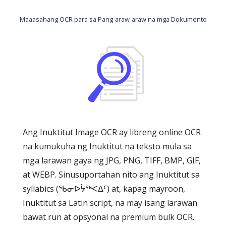
Maaasahang OCR para sa Pang-araw-araw na mga Dokumento
Ang Inuktitut Image OCR ay libreng online OCR
na kumukuha ng Inuktitut na teksto mula sa
mga larawan gaya ng JPG, PNG, TIFF, BMP, GIF,
at WEBP. Sinusuportahan nito ang Inuktitut sa
syllabics (ᖃᓂᐅᔮᖅᐸᐃᑦ) at, kapag mayroon,
Inuktitut sa Latin script, na may isang larawan
bawat run at opsyonal na premium bulk OCR.