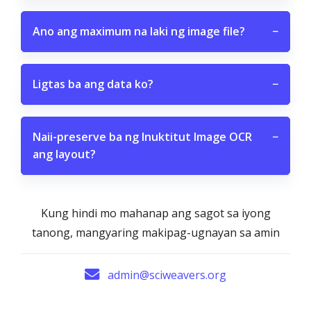
Ano ang maximum na laki ng image file?
−
Ligtas ba ang data ko?
−
Naii-preserve ba ng Inuktitut Image OCR
−
ang layout?
Kung hindi mo mahanap ang sagot sa iyong
tanong, mangyaring makipag-ugnayan sa amin
admin@sciweavers.org