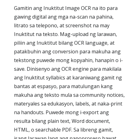
Gamitin ang Inuktitut Image OCR na ito para
gawing digital ang mga na-scan na pahina,
litrato sa telepono, at screenshot na may
Inuktitut na teksto. Mag-upload ng larawan,
piliin ang Inuktitut bilang OCR language, at
patakbuhin ang conversion para makuha ang
tekstong puwede mong kopyahin, hanapin o i-
save. Dinisenyo ang OCR engine para makilala
ang Inuktitut syllabics at karaniwang gamit ng
bantas at espasyo, para matulungan kang
makuha ang teksto mula sa community notices,
materyales sa edukasyon, labels, at naka-print
na handouts. Puwede mong i-export ang
resulta bilang plain text, Word document,
HTML, o searchable PDF. Sa libreng gamit,
isang larawan lang ang napoproseso bawat