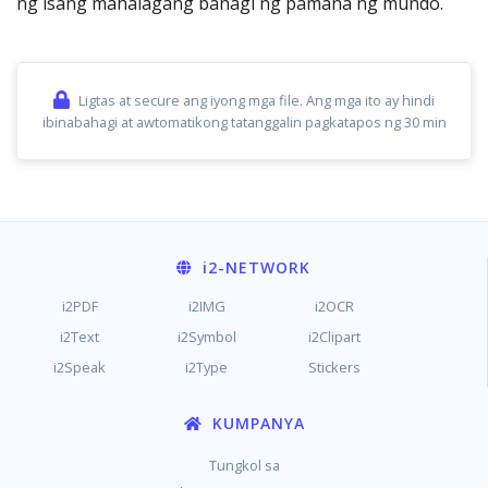
ng isang mahalagang bahagi ng pamana ng mundo.
Ligtas at secure ang iyong mga file. Ang mga ito ay hindi
ibinabahagi at awtomatikong tatanggalin pagkatapos ng 30 min
i2
-NETWORK
i2PDF
i2IMG
i2OCR
i2Text
i2Symbol
i2Clipart
i2Speak
i2Type
Stickers
KUMPANYA
Tungkol sa