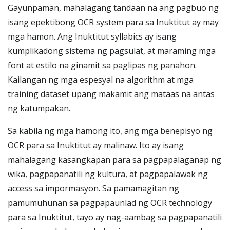
Gayunpaman, mahalagang tandaan na ang pagbuo ng
isang epektibong OCR system para sa Inuktitut ay may
mga hamon. Ang Inuktitut syllabics ay isang
kumplikadong sistema ng pagsulat, at maraming mga
font at estilo na ginamit sa paglipas ng panahon.
Kailangan ng mga espesyal na algorithm at mga
training dataset upang makamit ang mataas na antas
ng katumpakan.
Sa kabila ng mga hamong ito, ang mga benepisyo ng
OCR para sa Inuktitut ay malinaw. Ito ay isang
mahalagang kasangkapan para sa pagpapalaganap ng
wika, pagpapanatili ng kultura, at pagpapalawak ng
access sa impormasyon. Sa pamamagitan ng
pamumuhunan sa pagpapaunlad ng OCR technology
para sa Inuktitut, tayo ay nag-aambag sa pagpapanatili