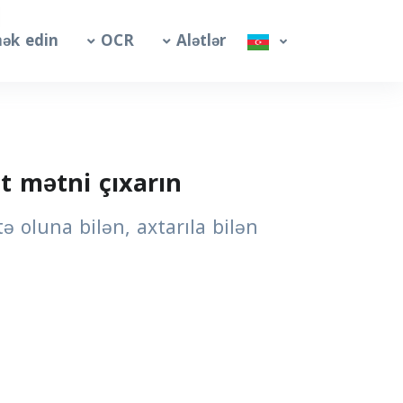
ək edin
OCR
Alətlər
t mətni çıxarın
ə oluna bilən, axtarıla bilən