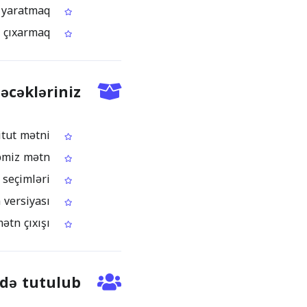
Arxivləşdirmə üçün şəkil qovluqlarından axtarıla bilən Inuktitut mətn bazası yaratmaq
Tədqiqat qeydləri üçün skan olunmuş kəsiklərdən Inuktitut sitatları çıxarmaq
əcəkləriniz
Kopyalayıb yapışdıra biləcəyiniz redaktə oluna bilən Inuktitut mətni
Sənədlərdə, e-poçtlarda və veb səhifələrdə yenidən istifadə üçün daha təmiz mətn
Mətn, Word, HTML və ya axtarıla bilən PDF daxil olmaqla yükləmə seçimləri
Əvvəllər yalnız şəkil formatında olan Inuktitut məzmununun axtarıla bilən versiyası
İndeksləmə, vurğulama və istinad üçün yararlı mətn çıxışı
də tutulub