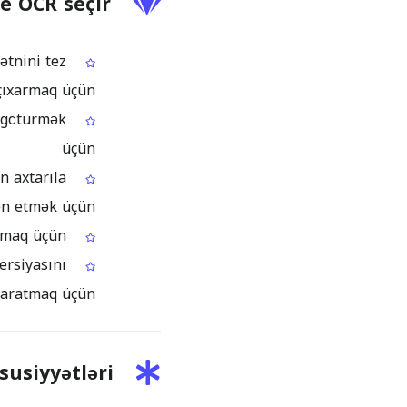
ge OCR seçir
ətnini tez
çıxarmaq üçün
n götürmək
üçün
n axtarıla
ən etmək üçün
Sitat, istinad və ya tərcümə prosesləri üçün Inuktitut parçalar hazırlamaq üçün
ersiyasını
yaratmaq üçün
usiyyətləri