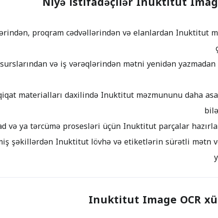
Niyə istifadəçilər Inuktitut Ima
ərindən, proqram cədvəllərindən və elanlardan Inuktitut m
resurslarından və iş vərəqlərindən mətni yenidən yazmada
qiqat materialları daxilində Inuktitut məzmununu daha asa
bil
iş şəkillərdən Inuktitut lövhə və etiketlərin sürətli mətn v
Inuktitut Image OCR xüs