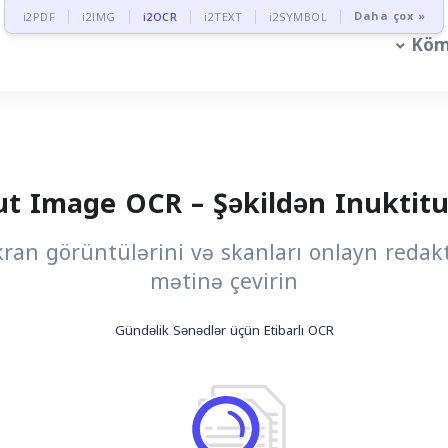
Daha çox »
i2PDF
i2IMG
i2OCR
i2TEXT
i2SYMBOL
Köm
ut Image OCR – Şəkildən Inuktitu
ekran görüntülərini və skanları onlayn redakt
mətinə çevirin
Gündəlik Sənədlər üçün Etibarlı OCR