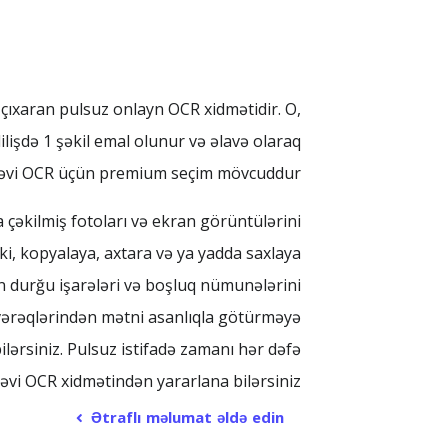
çıxaran pulsuz onlayn OCR xidmətidir. O,
ilişdə 1 şəkil emal olunur və əlavə olaraq
ləvi OCR üçün premium seçim mövcuddur.
 çəkilmiş fotoları və ekran görüntülərini
n ki, kopyalaya, axtara və ya yadda saxlaya
nan durğu işarələri və boşluq nümunələrini
p vərəqlərindən mətni asanlıqla götürməyə
lərsiniz. Pulsuz istifadə zamanı hər dəfə
ləvi OCR xidmətindən yararlana bilərsiniz.
Ətraflı məlumat əldə edin