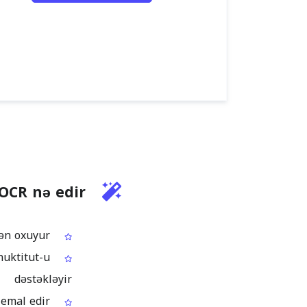
OCR nə edir
Inuktitut mətnini fotolardan və ekran görüntülərindən oxuyur
nuktitut-u
dəstəkləyir
Çap materiallarında rast gəlinən tipik heca şəkillərini və sətir qırılmalarını emal edir