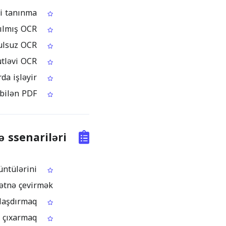
Aydın çap olunmuş Inuktitut mətn üçün yüksək dəqiqlikli tanınma
Inuktitut hecalı yazısına və tipik çap qliflərinə uyğunlaşdırılmış OCR
Hər işlədilişdə bir şəkil üçün pulsuz OCR
Inuktitut şəkil kolleksiyaları üçün premium kütləvi OCR
Müasir brauzerlərdə, həm kompüterdə, həm də mobil cihazlarda işləyir
Çıxış üçün müxtəlif formatlar: mətn, Word, HTML və ya axtarıla bilən PDF
 ssenariləri
üntülərini
ətnə çevirmək
Inuktitut iş vərəqlərini, flayerləri və sinif materiallarını rəqəmsallaşdırmaq
Çəkilmiş lövhə və elan şəkillərindən Inuktitut mətnini çıxarmaq