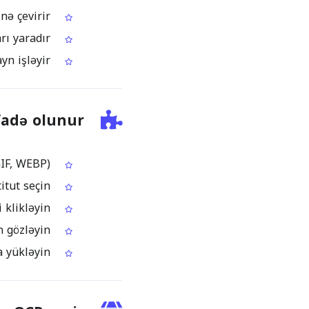
Təkcə şəkil kimi olan Inuktitut mətni seçilə bilən, redaktə oluna bilən mətinə çevirir
Axtarış, indeksləşdirmə və sitat gətirmək üçün yararlı çıxış faylları yaradır
Yerində proqram quraşdırmadan, birbaşa brauzerdə onlayn işləyir
fadə olunur
Inuktitut mətnli şəkil yükləyin (JPG, PNG, TIFF, BMP, GIF, WEBP)
OCR dili kimi Inuktitut seçin
Şəkildəki Inuktitut mətnini tanımaq üçün “Start OCR” düyməsini klikləyin
OCR mühərriki simvolları və sətrləri analiz edərkən gözləyin
Çıxarılan Inuktitut mətnini kopyalayın və ya yükləyin