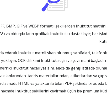
FF, BMP, GIF və WEBP formatlı şəkillərdən Inuktitut mətnini 
 və olduqda latın qrafikalı Inuktitut-u dəstəkləyir; hər işləd
küt
də edərək Inuktitut mətnli skan olunmuş səhifələri, telefonla
i yükləyin, OCR dili kimi Inuktitut seçin və çevirməni başladı
ərriki Inuktitut hecalı yazısını, eləcə də geniş istifadə olu
ma elanlarından, tədris materiallarından, etiketlərdən və ça
d sənədi, HTML və ya axtarıla bilən PDF şəklində ixrac edə bi
ük həcmdə Inuktitut şəkillərini çevirmək üçün isə premium küt