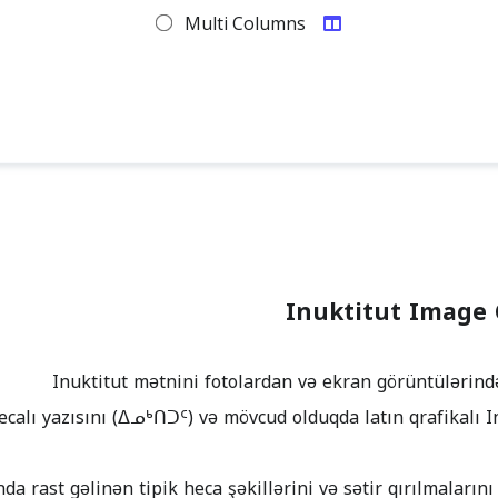
Multi Columns
Inuktitut Image 
ecalı yazısını (ᐃᓄᒃᑎᑐᑦ) və mövcud olduqda latın qrafikalı I