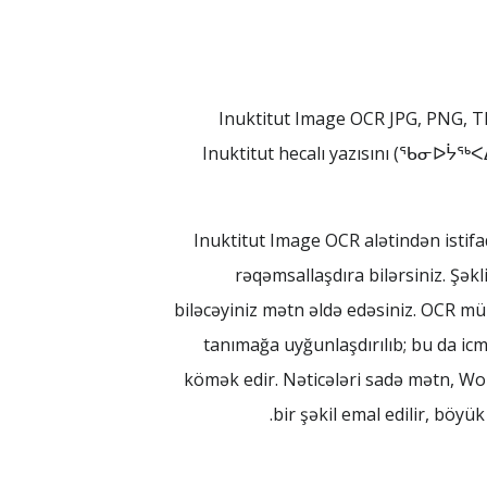
Inuktitut Image OCR JPG, PNG, TI
Inuktitut hecalı yazısını (ᖃᓂᐅᔮᖅᐸᐃᑦ)
Inuktitut Image OCR alətindən istifa
rəqəmsallaşdıra bilərsiniz. Şəkl
biləcəyiniz mətn əldə edəsiniz. OCR müh
tanımağa uyğunlaşdırılıb; bu da ic
kömək edir. Nəticələri sadə mətn, Wor
bir şəkil emal edilir, böy