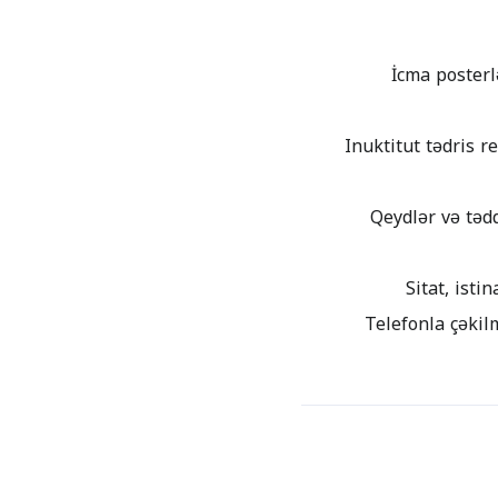
İcma posterl
Inuktitut tədris 
Qeydlər və təd
Telefonla çəkilm