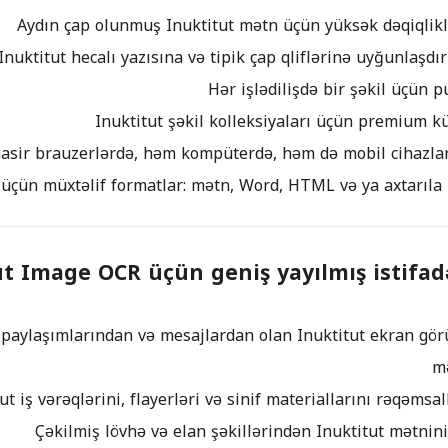
t Image OCR üçün geniş yayılmış istifadə
 paylaşımlarından və mesajlardan olan Inuktitut ekran gör
m