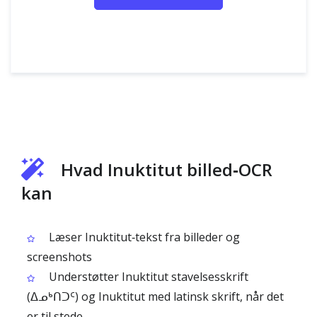
Hvad Inuktitut billed‑OCR
kan
Læser Inuktitut‑tekst fra billeder og
screenshots
Understøtter Inuktitut stavelsesskrift
(ᐃᓄᒃᑎᑐᑦ) og Inuktitut med latinsk skrift, når det
er til stede