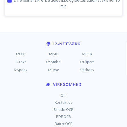
Dine filer er sikre. De deles ikke og slettes automatisk efter 30
min
i2
-NETVÆRK
i2PDF
i2IMG
i2OCR
i2Text
i2Symbol
i2Clipart
i2Speak
i2Type
Stickers
VIRKSOMHED
Om
Kontakt os
Billede OCR
PDF OCR
Batch-OCR