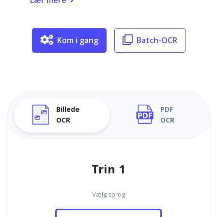
Lær mere
Kom i gang
Batch-OCR
Billede
PDF
OCR
OCR
Trin 1
Vælg sprog