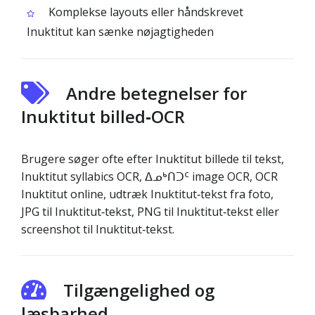
Komplekse layouts eller håndskrevet
Inuktitut kan sænke nøjagtigheden
Andre betegnelser for
Inuktitut billed‑OCR
Brugere søger ofte efter Inuktitut billede til tekst,
Inuktitut syllabics OCR, ᐃᓄᒃᑎᑐᑦ image OCR, OCR
Inuktitut online, udtræk Inuktitut‑tekst fra foto,
JPG til Inuktitut‑tekst, PNG til Inuktitut‑tekst eller
screenshot til Inuktitut‑tekst.
Tilgængelighed og
læsbarhed