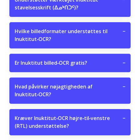
stavelsesskrift (ᐃᓄᒃᑎᑐᑦ)?
Hvilke billedformater understøttes til
−
Inuktitut‑OCR?
Er Inuktitut billed‑OCR gratis?
−
Hvad påvirker nøjagtigheden af
−
Inuktitut‑OCR?
Kræver Inuktitut‑OCR højre‑til‑venstre
−
(RTL) understøttelse?