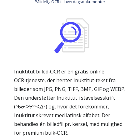
Pålidelig OCR til hverdagsdokumenter
Inuktitut billed‑OCR er en gratis online
OCR‑tjeneste, der henter Inuktitut‑tekst fra
billeder som JPG, PNG, TIFF, BMP, GIF og WEBP.
Den understøtter Inuktitut i stavelsesskrift
(ᖃᓂᐅᔮᖅᐸᐃᑦ) og, hvor det forekommer,
Inuktitut skrevet med latinsk alfabet. Der
behandles én billedfil pr. kørsel, med mulighed
for premium bulk‑OCR.