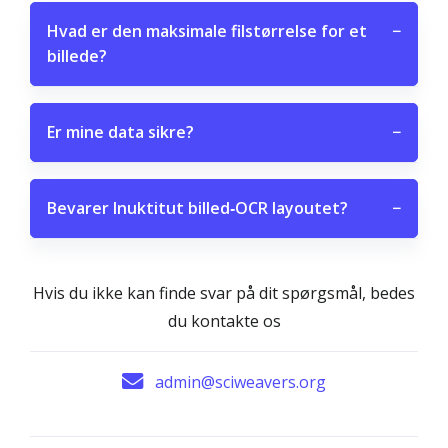
Hvad er den maksimale filstørrelse for et
−
billede?
Er mine data sikre?
−
Bevarer Inuktitut billed‑OCR layoutet?
−
Hvis du ikke kan finde svar på dit spørgsmål, bedes
du kontakte os
admin@sciweavers.org