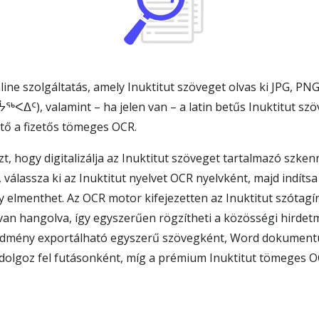
ine szolgáltatás, amely Inuktitut szöveget olvas ki JPG, PN
ᐅᔮᖅᐸᐃᑦ), valamint – ha jelen van – a latin betűs Inuktitut s
tő a fizetős tömeges OCR.
, hogy digitalizálja az Inuktitut szöveget tartalmazó szkenn
válassza ki az Inuktitut nyelvet OCR nyelvként, majd indítsa
 elmenthet. Az OCR motor kifejezetten az Inuktitut szótagí
van hangolva, így egyszerűen rögzítheti a közösségi hirdet
redmény exportálható egyszerű szövegként, Word dokumen
 dolgoz fel futásonként, míg a prémium Inuktitut tömeges O