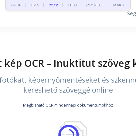
Több »
i2PDF
i2IMG
i2OCR
i2TEXT
i2SYMBOL
Seg
t kép OCR – Inuktitut szöveg 
ű fotókat, képernyőmentéseket és szkenne
kereshető szöveggé online
Megbízható OCR mindennapi dokumentumokhoz