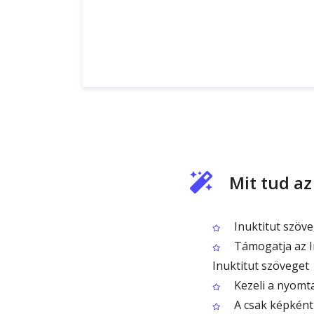
Mit tud az
Inuktitut szöve
Támogatja az In
Inuktitut szöveget
Kezeli a nyomta
A csak képként 