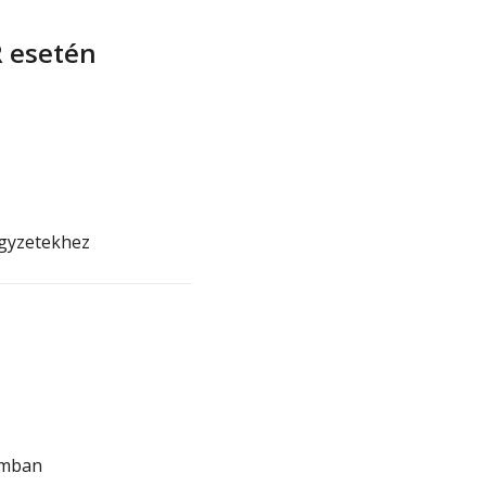
R esetén
egyzetekhez
umban