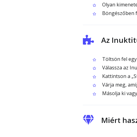
Olyan kimenetet
Böngészőben fut
Az Inukti
Töltsön fel egy
Válassza az Inu
Kattintson a „S
Várja meg, amí
Másolja ki vagy 
Miért has