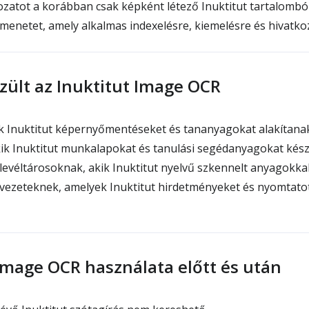
zatot a korábban csak képként létező Inuktitut tartalombó
enetet, amely alkalmas indexelésre, kiemelésre és hivatko
zült az Inuktitut Image OCR
k Inuktitut képernyőmentéseket és tananyagokat alakítana
ik Inuktitut munkalapokat és tanulási segédanyagokat kész
evéltárosoknak, akik Inuktitut nyelvű szkennelt anyagokka
vezeteknek, amelyek Inuktitut hirdetményeket és nyomtatot
Image OCR használata előtt és után