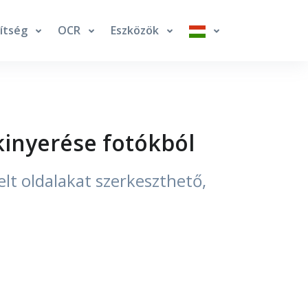
ítség
OCR
Eszközök
kinyerése fotókból
lt oldalakat szerkeszthető,