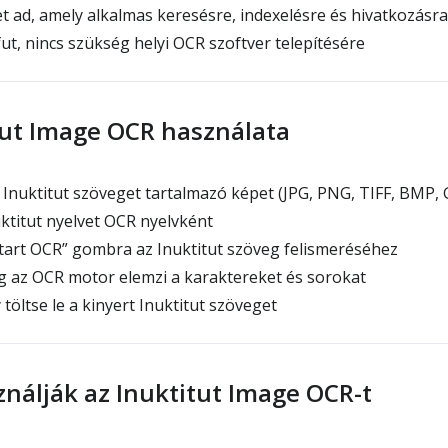
 ad, amely alkalmas keresésre, indexelésre és hivatkozásra
, nincs szükség helyi OCR szoftver telepítésére
tut Image OCR használata
 Inuktitut szöveget tartalmazó képet (JPG, PNG, TIFF, BMP,
ktitut nyelvet OCR nyelvként
tart OCR” gombra az Inuktitut szöveg felismeréséhez
g az OCR motor elemzi a karaktereket és sorokat
töltse le a kinyert Inuktitut szöveget
ználják az Inuktitut Image OCR-t