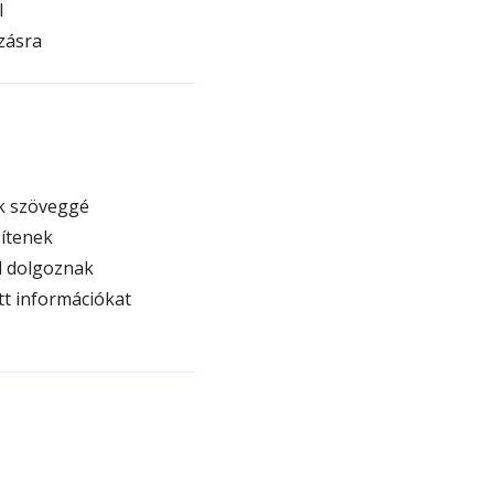
l
zásra
k szöveggé
ítenek
l dolgoznak
t információkat