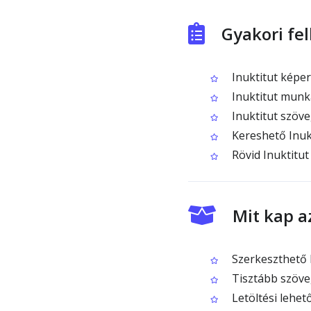
Gyakori fe
Inuktitut képe
Inuktitut munka
Inuktitut szöve
Kereshető Inukt
Rövid Inuktitut
Mit kap a
Szerkeszthető I
Tisztább szöve
Letöltési lehe