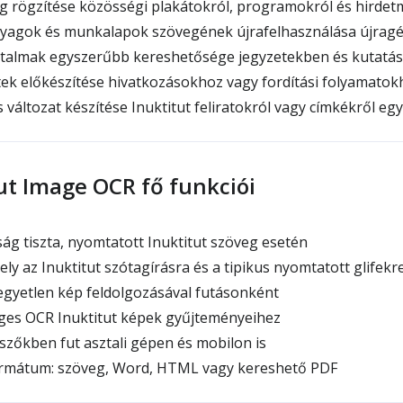
g rögzítése közösségi plakátokról, programokról és hirde
nyagok és munkalapok szövegének újrafelhasználása újragé
artalmak egyszerűbb kereshetősége jegyzetekben és kutatá
tek előkészítése hivatkozásokhoz vagy fordítási folyamatok
változat készítése Inuktitut feliratokról vagy címkékről eg
ut Image OCR fő funkciói
g tiszta, nyomtatott Inuktitut szöveg esetén
y az Inuktitut szótagírásra és a tipikus nyomtatott glifek
gyetlen kép feldolgozásával futásonként
s OCR Inuktitut képek gyűjteményeihez
őkben fut asztali gépen és mobilon is
rmátum: szöveg, Word, HTML vagy kereshető PDF