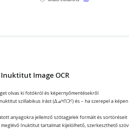
 Inuktitut Image OCR
get olvas ki fotókról és képernyőmentésekről
uktitut szillabikus írást (ᐃᓄᒃᑎᑐᑦ) és – ha szerepel a képen 
tott anyagokra jellemző szótagjelek formáit és sortöréseit
meglévő Inuktitut tartalmat kijelölhető, szerkeszthető szöv