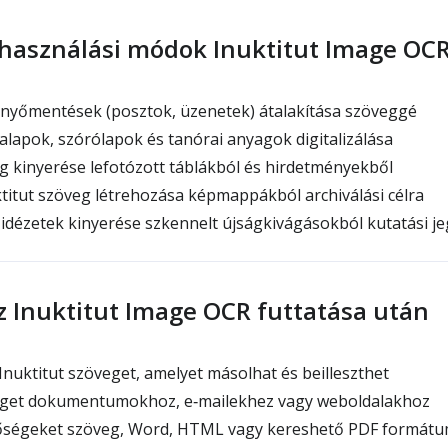
lhasználási módok Inuktitut Image OC
rnyőmentések (posztok, üzenetek) átalakítása szöveggé
lapok, szórólapok és tanórai anyagok digitalizálása
g kinyerése lefotózott táblákból és hirdetményekből
itut szöveg létrehozása képmappákból archiválási célra
 idézetek kinyerése szkennelt újságkivágásokból kutatási j
z Inuktitut Image OCR futtatása után
nuktitut szöveget, amelyet másolhat és beilleszthet
get dokumentumokhoz, e‑mailekhez vagy weboldalakhoz
tőségeket szöveg, Word, HTML vagy kereshető PDF formát