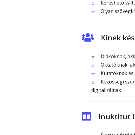
Kereshető válto
Olyan szövegkim
Kinek kés
Diákoknak, aki
Oktatóknak, ak
Kutatóknak és l
Közösségi szer
digitalizálnak
Inuktitut 