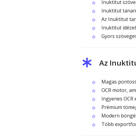
Inuktitut szöve
Inuktitut tana
Az Inuktitut t
Inuktitut idéze
Gyors szöveges 
Az Inuktit
Magas pontossá
OCR motor, amel
Ingyenes OCR e
Prémium tömege
Modern böngész
Több exportfo