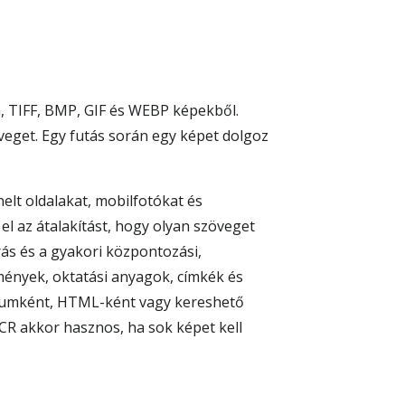
G, TIFF, BMP, GIF és WEBP képekből.
zöveget. Egy futás során egy képet dolgoz
elt oldalakat, mobilfotókat és
 el az átalakítást, hogy olyan szöveget
rás és a gyakori központozási,
mények, oktatási anyagok, címkék és
tumként, HTML-ként vagy kereshető
CR akkor hasznos, ha sok képet kell