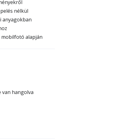
tményekről
pelés nélkül
si anyagokban
hoz
y mobilfotó alapján
re van hangolva