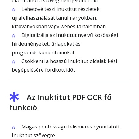
ekből, ahol a szöveg nem jelölhető ki
Lehetővé teszi Inuktitut részletek
újrafelhasználását tanulmányokban,
kiadványokban vagy webes tartalomban
Digitalizálja az Inuktitut nyelvű közösségi
hirdetményeket, űrlapokat és
programdokumentumokat
Csökkenti a hosszú Inuktitut oldalak kézi
begépelésére fordított időt
Az Inuktitut PDF OCR fő
funkciói
Magas pontosságú felismerés nyomtatott
Inuktitut szövegre