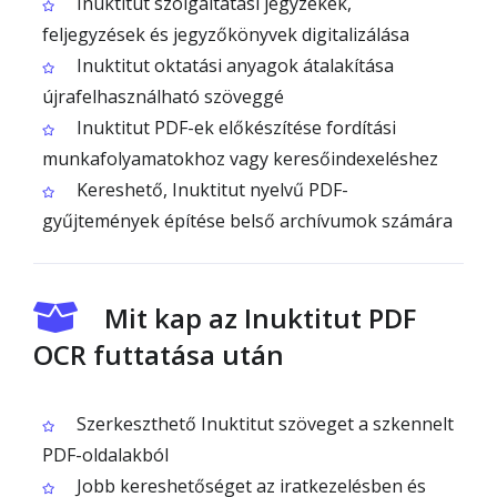
Inuktitut szolgáltatási jegyzékek,
feljegyzések és jegyzőkönyvek digitalizálása
Inuktitut oktatási anyagok átalakítása
újrafelhasználható szöveggé
Inuktitut PDF-ek előkészítése fordítási
munkafolyamatokhoz vagy keresőindexeléshez
Kereshető, Inuktitut nyelvű PDF-
gyűjtemények építése belső archívumok számára
Mit kap az Inuktitut PDF
OCR futtatása után
Szerkeszthető Inuktitut szöveget a szkennelt
PDF-oldalakból
Jobb kereshetőséget az iratkezelésben és