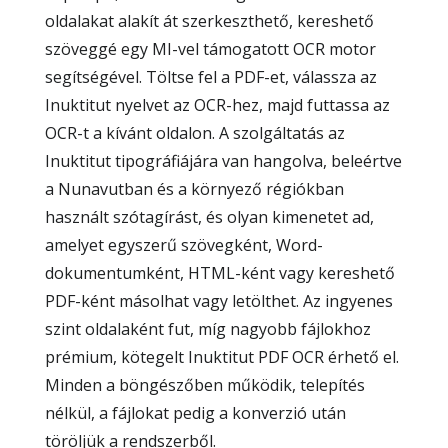
oldalakat alakít át szerkeszthető, kereshető
szöveggé egy MI-vel támogatott OCR motor
segítségével. Töltse fel a PDF-et, válassza az
Inuktitut nyelvet az OCR-hez, majd futtassa az
OCR-t a kívánt oldalon. A szolgáltatás az
Inuktitut tipográfiájára van hangolva, beleértve
a Nunavutban és a környező régiókban
használt szótagírást, és olyan kimenetet ad,
amelyet egyszerű szövegként, Word-
dokumentumként, HTML-ként vagy kereshető
PDF-ként másolhat vagy letölthet. Az ingyenes
szint oldalaként fut, míg nagyobb fájlokhoz
prémium, kötegelt Inuktitut PDF OCR érhető el.
Minden a böngészőben működik, telepítés
nélkül, a fájlokat pedig a konverzió után
töröljük a rendszerből.