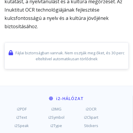
kutatást, a nyelvtanulást és a kultúra megőrzését. Az
Inuktitut OCR technológiájának fejlesztése
kulcsfontosságú a nyelv és a kultúra jövőjének
biztosításához.
Fájlai biztonságban vannak. Nem osztják meg őket, és 30 perc
elteltével automatikusan törlődnek
i2
-HÁLÓZAT
i2PDF
i2IMG
i2OCR
i2Text
i2Symbol
i2Clipart
i2Speak
i2Type
Stickers