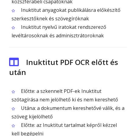
közszférabeli csapatoknak
Inuktitut anyagokat publikálásra előkészítő
szerkesztőknek és szövegíróknak
Inuktitut nyelvű iratokat rendszerező
levéltárosoknak és adminisztrátoroknak
Inuktitut PDF OCR előtt és
után
Előtte: a szkennelt PDF-ek Inuktitut
szótagírása nem jelölhető ki és nem kereshető
Utána: a dokumentum kereshetővé válik, és a
szöveg kijelölhető
Előtte: az Inuktitut tartalmat képről kézzel
kell begépelni