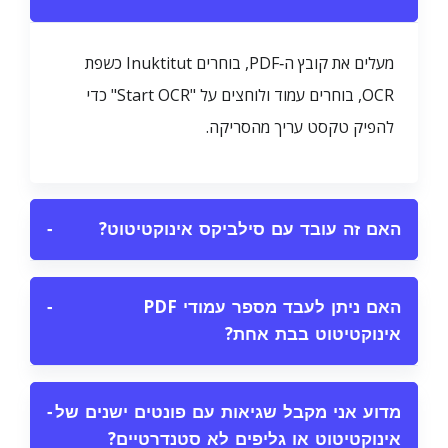
מעלים את קובץ ה‑PDF, בוחרים Inuktitut כשפת
OCR, בוחרים עמוד ולוחצים על "Start OCR" כדי
להפיק טקסט עריך מהסריקה.
האם זה עובד עם סילביקס אינוקטיטוט?
−
האם ניתן לעבד מספר עמודי PDF
−
אינוקטיטוט בבת אחת?
מדוע אני מקבל שגיאות עם פונטים ישנים של
−
אינוקטיטוט או גליפים לא סטנדרטיים?