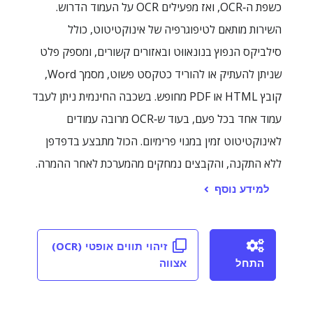
כשפת ה‑OCR, ואז מפעילים OCR על העמוד הדרוש.
השירות מותאם לטיפוגרפיה של אינוקטיטוט, כולל
סילביקס הנפוץ בנונאווּט ובאזורים קשורים, ומספק פלט
שניתן להעתיק או להוריד כטקסט פשוט, מסמך Word,
קובץ HTML או PDF מחופש. בשכבה החינמית ניתן לעבד
עמוד אחד בכל פעם, בעוד ש‑OCR מרובה עמודים
לאינוקטיטוט זמין במנוי פרימיום. הכול מתבצע בדפדפן
ללא התקנה, והקבצים נמחקים מהמערכת לאחר ההמרה.
למידע נוסף
זיהוי תווים אופטי (OCR)
התחל
אצווה