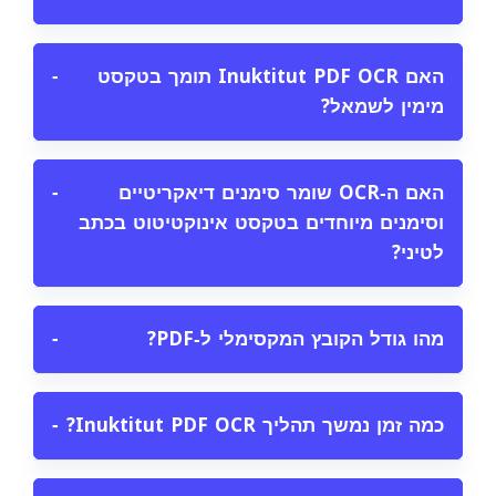
האם Inuktitut PDF OCR תומך בטקסט
−
מימין לשמאל?
האם ה‑OCR שומר סימנים דיאקריטיים
−
וסימנים מיוחדים בטקסט אינוקטיטוט בכתב
לטיני?
מהו גודל הקובץ המקסימלי ל‑PDF?
−
כמה זמן נמשך תהליך Inuktitut PDF OCR?
−