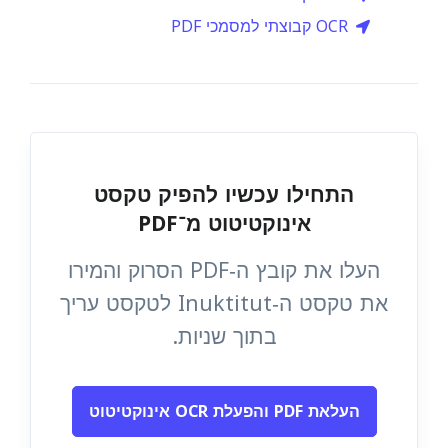
OCR קבוצתי למסמכי PDF
התחילו עכשיו להפיק טקסט
אינוקטיטוט מ־PDF
העלו את קובץ ה‑PDF הסרוק והמירו
את טקסט ה‑Inuktitut לטקסט עריך
בתוך שניות.
העלאת PDF והפעלת OCR אינוקטיטוט