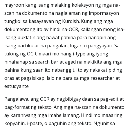
mayroon kang isang malaking koleksyon ng mga na-
scan na dokumento na naglalaman ng impormasyon
tungkol sa kasaysayan ng Kurdish. Kung ang mga
dokumentong ito ay hindi na-OCR, kailangan mong isa-
isang buklatin ang bawat pahina para hanapin ang
isang partikular na pangalan, lugar, o pangyayari. Sa
tulong ng OCR, maari mo nang i-type ang iyong
hinahanap sa search bar at agad na makikita ang mga
pahina kung saan ito nabanggit. Ito ay nakakatipid ng
oras at pagsisikap, lalo na para sa mga researcher at
estudyante.
Pangalawa, ang OCR ay nagbibigay daan sa pag-edit at
pag-format ng teksto. Ang mga na-scan na dokumento
ay karaniwang mga imahe lamang. Hindi mo maaaring
kopyahin, i-paste, o baguhin ang teksto. Ngunit sa