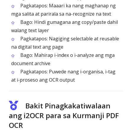
Pagkatapos: Maaari ka nang maghanap ng
mga salita at parirala sa na-recognize na text
Bago: Hindi gumagana ang copy/paste dahil
walang text layer
Pagkatapos: Nagiging selectable at reusable
na digital text ang page
Bago: Mahirap i-index o i-analyze ang mga
document archive
Pagkatapos: Puwede nang i-organisa, i-tag
at i-proseso ang OCR output
Bakit Pinagkakatiwalaan
ang i2OCR para sa Kurmanji PDF
OCR