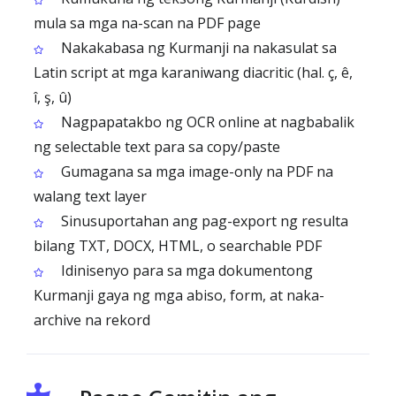
mula sa mga na-scan na PDF page
Nakakabasa ng Kurmanji na nakasulat sa
Latin script at mga karaniwang diacritic (hal. ç, ê,
î, ş, û)
Nagpapatakbo ng OCR online at nagbabalik
ng selectable text para sa copy/paste
Gumagana sa mga image-only na PDF na
walang text layer
Sinusuportahan ang pag-export ng resulta
bilang TXT, DOCX, HTML, o searchable PDF
Idinisenyo para sa mga dokumentong
Kurmanji gaya ng mga abiso, form, at naka-
archive na rekord