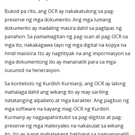
Bukod pa rito, ang OCR ay nakakatulong sa pag-
preserve ng mga dokumento. Ang mga lumang
dokumento ay madaling masira dahil sa paglipas ng
panahon. Sa pamamagitan ng pag-scan at pag-OCR sa
mga ito, nakakagawa tayo ng mga digital na kopya na
hindi masisira. Ito ay nagtitiyak na ang impormasyon sa
mga dokumentong ito ay mananatili para sa mga
susunod na henerasyon.
Sa konteksto ng Kurdish Kurmanji, ang OCR ay lalong
mahalaga dahil ang wikang ito ay may sariling
natatanging alpabeto at mga karakter. Ang pagbuo ng
mga software na kayang mag-OCR ng Kurdish
Kurmanji ay nagpapahintulot sa pag-digitize at pag-
preserve ng mga materyales na nakasulat sa wikang
ito. Ito ay isang mahalagang hakbang sa pagpapanatili