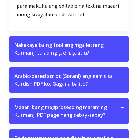
para makuha ang editable na text na maaari
mong kopyahin o i-download.
Nakakaya ba ng tool ang mga letrang
−
Kurmanji tulad ng ç, ê, î, ş, at û?
Arabic-based script (Sorani) ang gamit sa
−
Kurdish PDF ko. Gagana ba ito?
Maaari bang magproseso ng maraming
−
Kurmanji PDF page nang sabay-sabay?