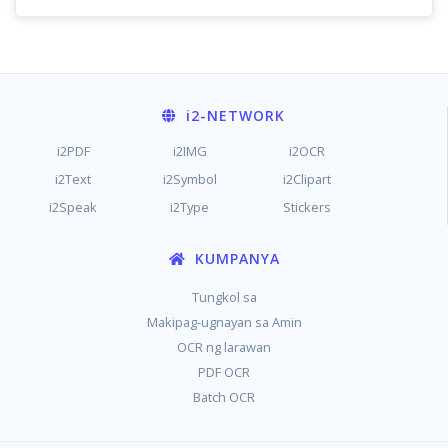
i2
-NETWORK
i2PDF
i2IMG
i2OCR
i2Text
i2Symbol
i2Clipart
i2Speak
i2Type
Stickers
KUMPANYA
Tungkol sa
Makipag-ugnayan sa Amin
OCR ng larawan
PDF OCR
Batch OCR