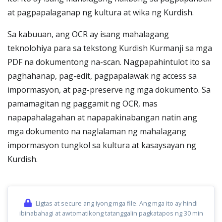
at pagpapalaganap ng kultura at wika ng Kurdish.
Sa kabuuan, ang OCR ay isang mahalagang
teknolohiya para sa tekstong Kurdish Kurmanji sa mga
PDF na dokumentong na-scan. Nagpapahintulot ito sa
paghahanap, pag-edit, pagpapalawak ng access sa
impormasyon, at pag-preserve ng mga dokumento. Sa
pamamagitan ng paggamit ng OCR, mas
napapahalagahan at napapakinabangan natin ang
mga dokumento na naglalaman ng mahalagang
impormasyon tungkol sa kultura at kasaysayan ng
Kurdish.
Ligtas at secure ang iyong mga file. Ang mga ito ay hindi
ibinabahagi at awtomatikong tatanggalin pagkatapos ng 30 min