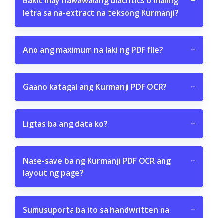
Bakit may nawawalang diacritics o maling
−
letra sa na-extract na teksong Kurmanji?
Ano ang maximum na laki ng PDF file?
−
Gaano katagal ang Kurmanji PDF OCR?
−
Ligtas ba ang data ko?
−
Nase-save ba ng Kurmanji PDF OCR ang
−
layout ng page?
Sumusuporta ba ito sa handwritten na
−