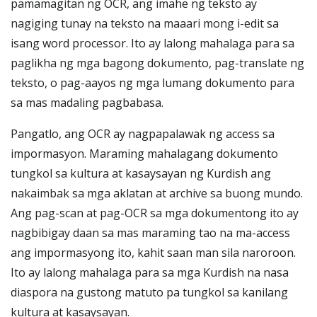
pamamagitan ng OCR, ang imahe ng teksto ay
nagiging tunay na teksto na maaari mong i-edit sa
isang word processor. Ito ay lalong mahalaga para sa
paglikha ng mga bagong dokumento, pag-translate ng
teksto, o pag-aayos ng mga lumang dokumento para
sa mas madaling pagbabasa.
Pangatlo, ang OCR ay nagpapalawak ng access sa
impormasyon. Maraming mahalagang dokumento
tungkol sa kultura at kasaysayan ng Kurdish ang
nakaimbak sa mga aklatan at archive sa buong mundo.
Ang pag-scan at pag-OCR sa mga dokumentong ito ay
nagbibigay daan sa mas maraming tao na ma-access
ang impormasyong ito, kahit saan man sila naroroon.
Ito ay lalong mahalaga para sa mga Kurdish na nasa
diaspora na gustong matuto pa tungkol sa kanilang
kultura at kasaysayan.