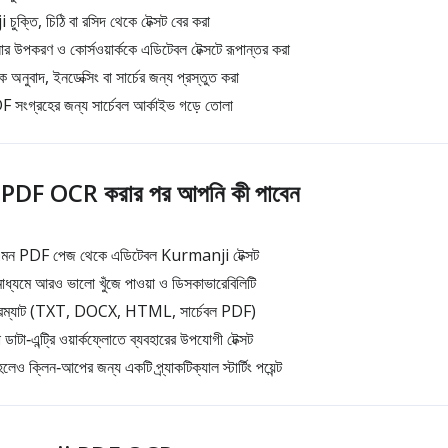
চুক্তি, চিঠি বা রসিদ থেকে টেক্সট বের করা
পকরণ ও কোর্সওয়ার্ককে এডিটেবল টেক্সটে রূপান্তর করা
াদ, ইনডেক্সিং বা সার্চের জন্য প্রস্তুত করা
ংগ্রহের জন্য সার্চেবল আর্কাইভ গড়ে তোলা
DF OCR করার পর আপনি কী পাবেন
এমন PDF পেজ থেকে এডিটেবল Kurmanji টেক্সট
াধ্যমে আরও ভালো খুঁজে পাওয়া ও ডিসকাভারেবিলিটি
ম্যাট (TXT, DOCX, HTML, সার্চেবল PDF)
াটা‑এন্ট্রি ওয়ার্কফ্লোতে ব্যবহারের উপযোগী টেক্সট
হলেও ক্লিন‑আপের জন্য একটি প্র্যাকটিক্যাল স্টার্টিং পয়েন্ট