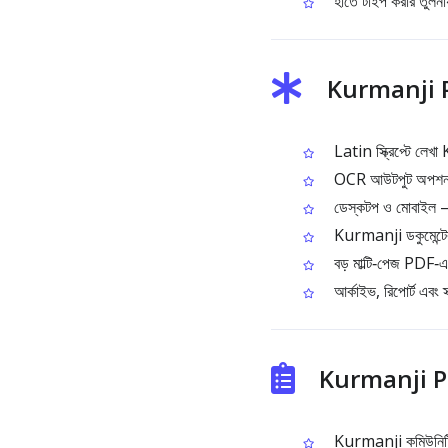
হাতে টাইপ করার তুলনা
Kurmanji PD
Latin স্ক্রিপ্টে লেখ
OCR আউটপুট অপশন: 
ডেস্কটপ ও মোবাইল – উভ
Kurmanji ডকুমেন্টে
বড় মাল্টি‑পেজ PDF‑এর
আর্কাইভ, রিপোর্ট এবং 
Kurmanji PDF
Kurmanji কমিউনিটি 