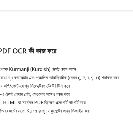
DF OCR কী কাজ করে
জ থেকে Kurmanji (Kurdish) টেক্সট টেনে আনে
ji ক্যারেক্টার এবং প্রচলিত ডায়াক্রিটিক (যেমন ç, ê, î, ş, û) শনাক্ত করে
পি/পেস্ট‑যোগ্য সিলেক্টেবল টেক্সট রিটার্ন করে
েক্সট লেয়ার নেই, সেগুলোর সঙ্গেও কাজ করে
HTML বা সার্চেবল PDF হিসেবে এক্সপোর্ট সাপোর্ট করে
াইভ রেকর্ডের মতো Kurmanji ডকুমেন্টের জন্য ডিজাইন করা