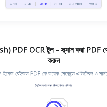
আরও »
i2PDF
i2IMG
i2OCR
i2TEXT
i2SYMBOL
) PDF OCR টুল – স্ক্যান করা PDF থ
করুন
ও ইমেজ‑বেইজড PDF কে কয়েক সেকেন্ডে এডিটেবল ও সার্চযোগ
দৈনন্দিন নথির জন্য নির্ভরযোগ্য ওসিআর