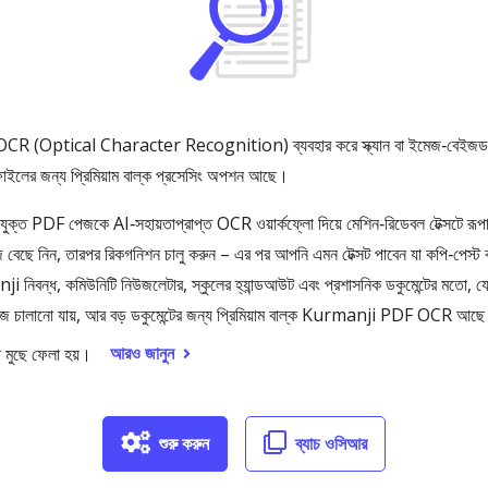
 OCR (Optical Character Recognition) ব্যবহার করে স্ক্যান বা ইমেজ‑বেইজ
ইলের জন্য প্রিমিয়াম বাল্ক প্রসেসিং অপশন আছে।
জ‑যুক্ত PDF পেজকে AI‑সহায়তাপ্রাপ্ত OCR ওয়ার্কফ্লো দিয়ে মেশিন‑রিডেবল টেক্স
েছে নিন, তারপর রিকগনিশন চালু করুন – এর পর আপনি এমন টেক্সট পাবেন যা কপি‑পেস
নিবন্ধ, কমিউনিটি নিউজলেটার, স্কুলের হ্যান্ডআউট এবং প্রশাসনিক ডকুমেন্টের মতো, যেখান
জ চালানো যায়, আর বড় ডকুমেন্টের জন্য প্রিমিয়াম বাল্ক Kurmanji PDF OCR আছে।
আরও জানুন
 মুছে ফেলা হয়।
শুরু করুন
ব্যাচ ওসিআর