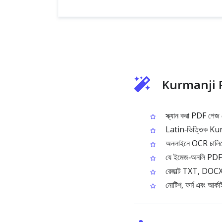
Kurmanji P
স্ক্যান করা PDF পে
Latin‑ভিত্তিক Kurman
অনলাইনে OCR চালিয়ে ক
যে ইমেজ‑অনলি PDF‑এ ট
রেজাল্ট TXT, DOCX, 
নোটিশ, ফর্ম এবং আর্ক