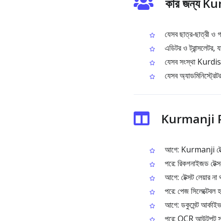
কার জন্য 
যেসব ছাত্র‑ছাত্রী ও
এডিটর ও ট্রান্সলেটর, 
যেসব সংস্থা Kurdish
যেসব অ্যাডমিনিস্ট্রে
Kurmanji P
আগে: Kurmanji টেক্সট
পরে: রিকগনাইজড টেক্সটে
আগে: টেক্সট লেয়ার না 
পরে: পেজ সিলেক্টেবল হয়
আগে: ডকুমেন্ট আর্কাইভ 
পরে: OCR আউটপুট সহজ