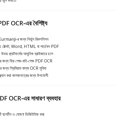
য় ভুল কমাতে
F OCR‑এর বৈশিষ্ট্য
া Kurmanji‑র জন্য নির্ভুল রিকগনিশন
টেক্সট, Word, HTML বা সার্চেবল PDF
য় প্ল্যাটফর্মের আধুনিক ব্রাউজারে চলে
র জন্য ফ্রি পেজ‑বাই‑পেজ PDF OCR
 জন্য প্রিমিয়াম বাল্ক OCR সুবিধা
স্ক্যান করা কাগজপত্রের জন্য উপযোগী
 OCR‑এর সাধারণ ব্যবহার
বুলেটিন ও ঘোষণা ডিজিটাইজ করা