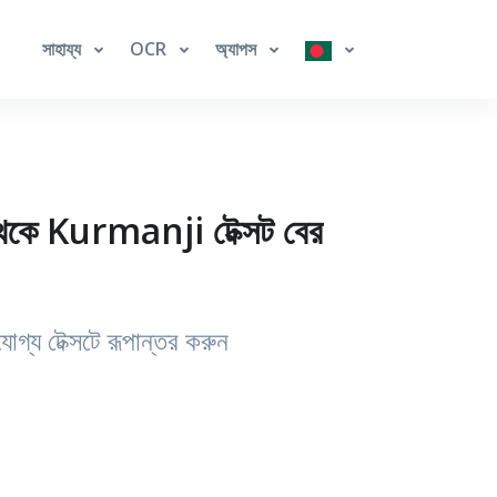
সাহায্য
OCR
অ্যাপস
েকে Kurmanji টেক্সট বের
্য টেক্সটে রূপান্তর করুন