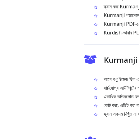
স্ক্যান করা Kurmanji 
Kurmanji পড়াশোনার উ
Kurmanji PDF‑কে অনুব
Kurdish‑ভাষার PDF স
Kurmanji P
আগে শুধু ইমেজ ছিল 
সার্চযোগ্য আউটপুটের ম
একাধিক ডাউনলোড ফর
কোট করা, এডিট করা বা ড
স্ক্যান একদম নিখুঁত না 