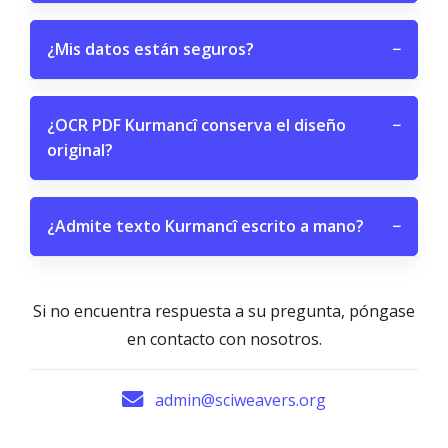
¿Mis datos están seguros?
−
¿OCR PDF Kurmancî conserva el diseño
−
original?
¿Admite texto Kurmancî escrito a mano?
−
Si no encuentra respuesta a su pregunta, póngase
en contacto con nosotros.
admin@sciweavers.org