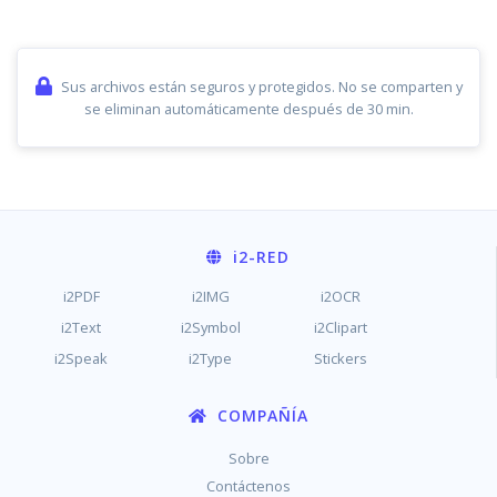
Sus archivos están seguros y protegidos. No se comparten y
se eliminan automáticamente después de 30 min.
i2
-RED
i2PDF
i2IMG
i2OCR
i2Text
i2Symbol
i2Clipart
i2Speak
i2Type
Stickers
COMPAÑÍA
Sobre
Contáctenos