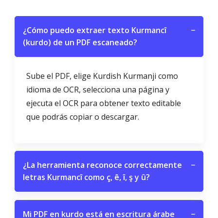
¿Cómo puedo extraer texto Kurmancî
−
(kurdo) de un PDF escaneado?
Sube el PDF, elige Kurdish Kurmanji como
idioma de OCR, selecciona una página y
ejecuta el OCR para obtener texto editable
que podrás copiar o descargar.
¿La herramienta reconoce correctamente
−
letras Kurmancî como ç, ê, î, ş y û?
Mi PDF en kurdo está en escritura árabe
−