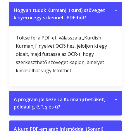
Hogyan tudok Kurmanji (kurd) szöveget
−
kinyerni egy szkennelt PDF-ből?
Töltse fel a PDF-et, válassza a „Kurdish
Kurmanji” nyelvet OCR-hez, jelöljön ki egy
oldalt, majd futtassa az OCR-t, hogy
szerkeszthető szöveget kapjon, amelyet
kimásolhat vagy letölthet.
A program jól kezeli a Kurmanji betűket,
−
például ç, ê, î, ş és û?
A kurd PDF-em arab írásmóddal (Sorani)
−