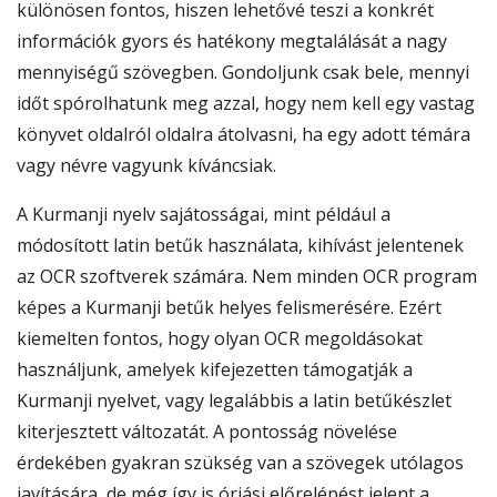
különösen fontos, hiszen lehetővé teszi a konkrét
információk gyors és hatékony megtalálását a nagy
mennyiségű szövegben. Gondoljunk csak bele, mennyi
időt spórolhatunk meg azzal, hogy nem kell egy vastag
könyvet oldalról oldalra átolvasni, ha egy adott témára
vagy névre vagyunk kíváncsiak.
A Kurmanji nyelv sajátosságai, mint például a
módosított latin betűk használata, kihívást jelentenek
az OCR szoftverek számára. Nem minden OCR program
képes a Kurmanji betűk helyes felismerésére. Ezért
kiemelten fontos, hogy olyan OCR megoldásokat
használjunk, amelyek kifejezetten támogatják a
Kurmanji nyelvet, vagy legalábbis a latin betűkészlet
kiterjesztett változatát. A pontosság növelése
érdekében gyakran szükség van a szövegek utólagos
javítására, de még így is óriási előrelépést jelent a