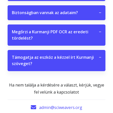
Biztonságban vannak az adataim?
−
Megőrzi a Kurmanji PDF OCR az eredeti
−
tördelést?
Támogatja az eszköz a kézzel írt Kurmanji
−
szöveget?
Ha nem találja a kérdésére a választ, kérjük, vegye
fel velünk a kapcsolatot
admin@sciweavers.org