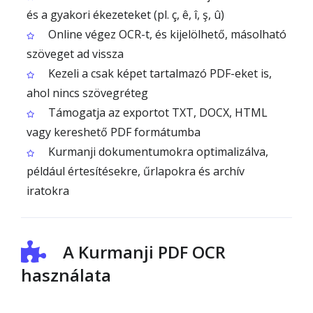
és a gyakori ékezeteket (pl. ç, ê, î, ş, û)
Online végez OCR-t, és kijelölhető, másolható
szöveget ad vissza
Kezeli a csak képet tartalmazó PDF-eket is,
ahol nincs szövegréteg
Támogatja az exportot TXT, DOCX, HTML
vagy kereshető PDF formátumba
Kurmanji dokumentumokra optimalizálva,
például értesítésekre, űrlapokra és archív
iratokra
A Kurmanji PDF OCR
használata