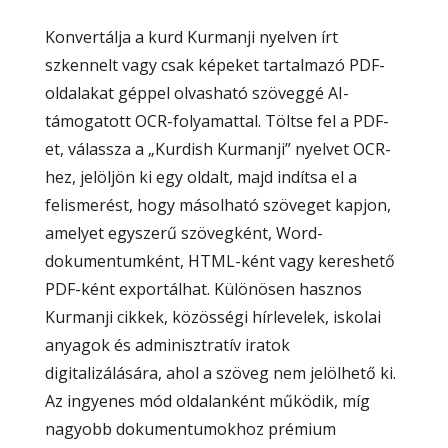
Konvertálja a kurd Kurmanji nyelven írt
szkennelt vagy csak képeket tartalmazó PDF-
oldalakat géppel olvasható szöveggé AI-
támogatott OCR-folyamattal. Töltse fel a PDF-
et, válassza a „Kurdish Kurmanji” nyelvet OCR-
hez, jelöljön ki egy oldalt, majd indítsa el a
felismerést, hogy másolható szöveget kapjon,
amelyet egyszerű szövegként, Word-
dokumentumként, HTML-ként vagy kereshető
PDF-ként exportálhat. Különösen hasznos
Kurmanji cikkek, közösségi hírlevelek, iskolai
anyagok és adminisztratív iratok
digitalizálására, ahol a szöveg nem jelölhető ki.
Az ingyenes mód oldalanként működik, míg
nagyobb dokumentumokhoz prémium