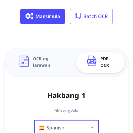
Magsimula
Batch OCR
OCR ng
PDF
larawan
OCR
Hakbang 1
Piliin ang Wika
Spanish