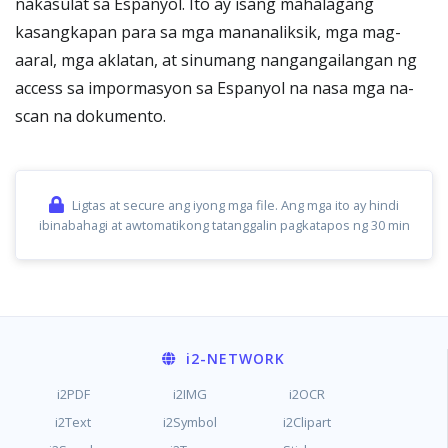
nakasulat sa Espanyol. Ito ay isang mahalagang
kasangkapan para sa mga mananaliksik, mga mag-
aaral, mga aklatan, at sinumang nangangailangan ng
access sa impormasyon sa Espanyol na nasa mga na-
scan na dokumento.
Ligtas at secure ang iyong mga file. Ang mga ito ay hindi
ibinabahagi at awtomatikong tatanggalin pagkatapos ng 30 min
i2
-NETWORK
i2PDF
i2IMG
i2OCR
i2Text
i2Symbol
i2Clipart