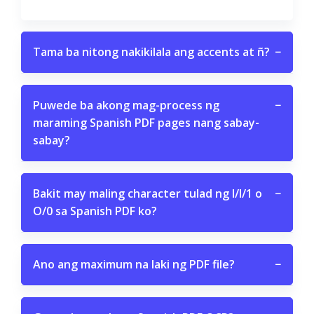
Tama ba nitong nakikilala ang accents at ñ?
−
Puwede ba akong mag-process ng
−
maraming Spanish PDF pages nang sabay-
sabay?
Bakit may maling character tulad ng I/l/1 o
−
O/0 sa Spanish PDF ko?
Ano ang maximum na laki ng PDF file?
−