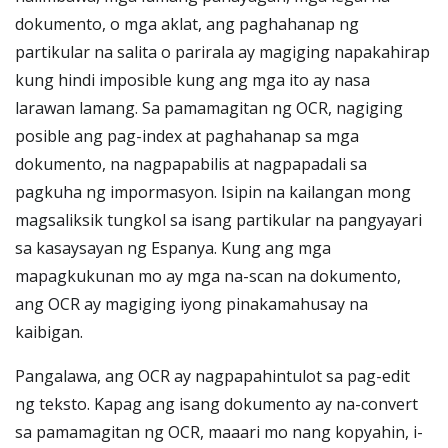
dokumento, o mga aklat, ang paghahanap ng
partikular na salita o parirala ay magiging napakahirap
kung hindi imposible kung ang mga ito ay nasa
larawan lamang. Sa pamamagitan ng OCR, nagiging
posible ang pag-index at paghahanap sa mga
dokumento, na nagpapabilis at nagpapadali sa
pagkuha ng impormasyon. Isipin na kailangan mong
magsaliksik tungkol sa isang partikular na pangyayari
sa kasaysayan ng Espanya. Kung ang mga
mapagkukunan mo ay mga na-scan na dokumento,
ang OCR ay magiging iyong pinakamahusay na
kaibigan.
Pangalawa, ang OCR ay nagpapahintulot sa pag-edit
ng teksto. Kapag ang isang dokumento ay na-convert
sa pamamagitan ng OCR, maaari mo nang kopyahin, i-