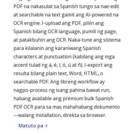
PDF na nakasulat sa Spanish tungo sa nae-edit
at searchable na text gamit ang AI-powered na
OCR engine. I-upload ang PDF, piliin ang
Spanish bilang OCR language, pumili ng page,
at patakbuhin ang OCR. Naka-tune ang sistema
para kilalanin ang karaniwang Spanish
characters at punctuation (kabilang ang mga
accent tulad ng á, é, í, ó, ú at ñ). I-export ang
resulta bilang plain text, Word, HTML, o
searchable PDF. Ang libreng workflow ay
nagpo-process ng isang pahina bawat run,
habang available ang premium bulk Spanish
PDF OCR para sa mas mahahabang dokumento
—walang installation, direkta sa browser.
Matuto pa