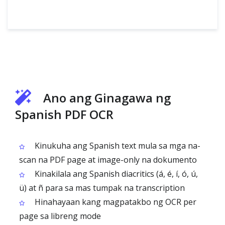
Ano ang Ginagawa ng
Spanish PDF OCR
Kinukuha ang Spanish text mula sa mga na-
scan na PDF page at image-only na dokumento
Kinakilala ang Spanish diacritics (á, é, í, ó, ú,
ü) at ñ para sa mas tumpak na transcription
Hinahayaan kang magpatakbo ng OCR per
page sa libreng mode