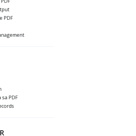
g PDF
tput
le PDF
 management
n
a sa PDF
ecords
CR