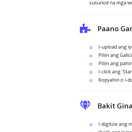
susunod na mga w
Paano Gam
I-upload ang i
Piliin ang Gali
Piliin ang pahi
I-click ang 'Sta
Kopyahin o i-do
Bakit Gin
I-digitize ang 