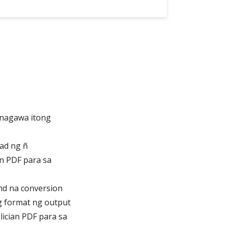
inagawa itong
lad ng ñ
n PDF para sa
nd na conversion
ng format ng output
ician PDF para sa