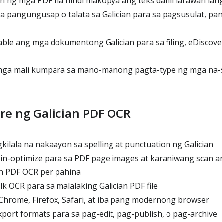
an ng mga PDF na hindi makopya ang teks dahil larawan la
 pangungusap o talata sa Galician para sa pagsusulat, pana
le ang mga dokumentong Galician para sa filing, eDiscover
ga mali kumpara sa mano-manong pagta-type ng mga na-s
re ng Galician PDF OCR
lala na nakaayon sa spelling at punctuation ng Galician
n-optimize para sa PDF page images at karaniwang scan ar
an PDF OCR per pahina
 OCR para sa malalaking Galician PDF file
Chrome, Firefox, Safari, at iba pang modernong browser
ort formats para sa pag-edit, pag-publish, o pag-archive