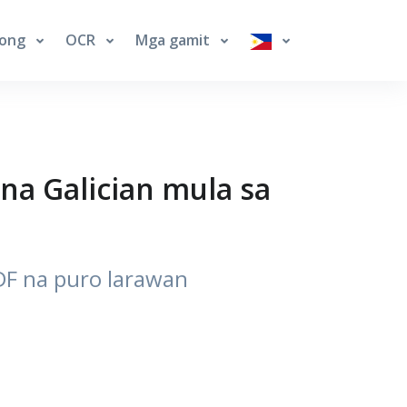
long
OCR
Mga gamit
na Galician mula sa
DF na puro larawan