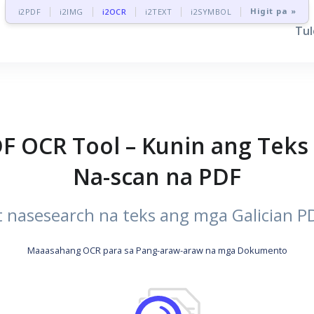
Higit pa »
i2PDF
i2IMG
i2OCR
i2TEXT
i2SYMBOL
Tu
DF OCR Tool – Kunin ang Teks 
Na-scan na PDF
t nasesearch na teks ang mga Galician P
Maaasahang OCR para sa Pang-araw-araw na mga Dokumento