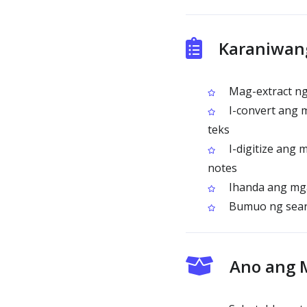
Karaniwang
Mag-extract ng 
I-convert ang m
teks
I-digitize ang 
notes
Ihanda ang mga 
Bumuo ng searc
Ano ang 