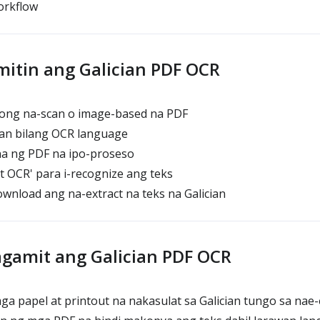
orkflow
itin ang Galician PDF OCR
yong na-scan o image-based na PDF
cian bilang OCR language
na ng PDF na ipo-proseso
rt OCR' para i-recognize ang teks
wnload ang na-extract na teks na Galician
agamit ang Galician PDF OCR
mga papel at printout na nakasulat sa Galician tungo sa nae-