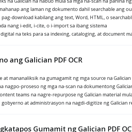
eks na Galician na nabuo mula sa mga na-scan na pahina n
ahanap ang laman ng dokumento dahil searchable ang ou
pag-download kabilang ang text, Word, HTML, o searchab
a nang i-edit, i-cite, o i-import sa ibang sistema
digital na teks para sa indexing, cataloging, at document
no ang Galician PDF OCR
 at mananaliksik na gumagamit ng mga source na Galician
a nagpo-proseso ng mga na-scan na dokumentong Galicia
content teams na nagre-repurpose ng Galician material mul
obyerno at administrasyon na nagdi-digitize ng Galician r
agkatapos Gumamit ng Galician PDF O