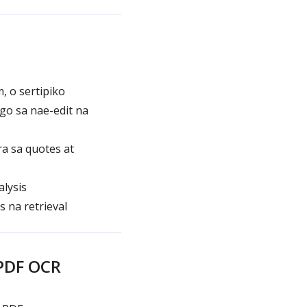
, o sertipiko
go sa nae-edit na
ra sa quotes at
alysis
 na retrieval
PDF OCR