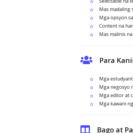
Selectable na t
Mas madaling m
Mga opsyon sa 
Content na hand
Mas malinis na 
Para Kani
Mga estudyante
Mga negosyo n
Mga editor at 
Mga kawani ng g
Bago at P