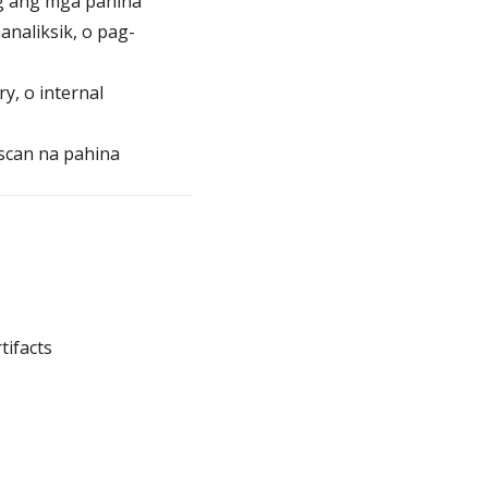
ng ang mga pahina
naliksik, o pag-
y, o internal
can na pahina
tifacts