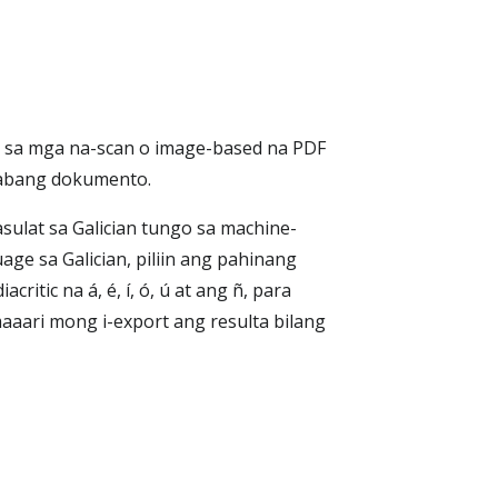
la sa mga na-scan o image-based na PDF
ahabang dokumento.
ulat sa Galician tungo sa machine-
ge sa Galician, piliin ang pahinang
itic na á, é, í, ó, ú at ang ñ, para
aari mong i-export ang resulta bilang