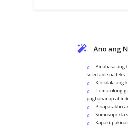
Ano ang N
Binabasa ang t
selectable na teks
Kinikilala ang k
Tumutulong gaw
paghahanap at ind
Pinapatakbo an
Sumusuporta sa 
Kapaki-pakinab