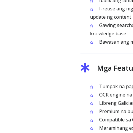
Ibalik ang lam
I-reuse ang mga
update ng content
Gawing searchab
knowledge base
Bawasan ang m
Mga Featu
Tumpak na pagki
OCR engine na i
Libreng Galici
Premium na bulk
Compatible sa 
Maramihang exp