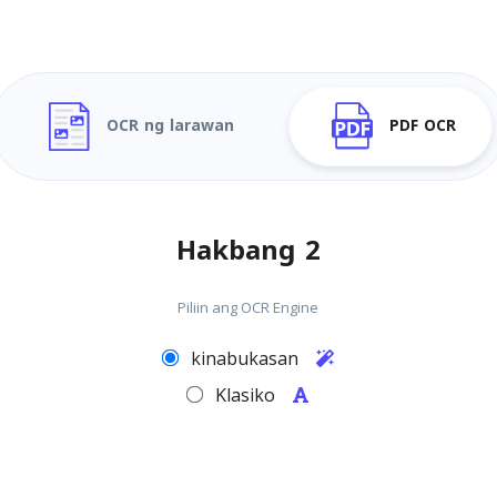
OCR ng larawan
PDF OCR
Hakbang 2
Piliin ang OCR Engine
kinabukasan
Klasiko