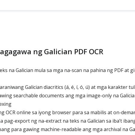
agagawa ng Galician PDF OCR
eks na Galician mula sa mga na-scan na pahina ng PDF at g
araniwang Galician diacritics (á, é, í, ó, ú) at mga karakter tu
ing searchable documents ang mga image-only na Galicia
exing
g OCR online sa iyong browser para sa mabilis at on-dema
pag-export ng na-extract na teks na Galician sa iba’t iba
ang para gawing machine-readable ang mga archival na Gal