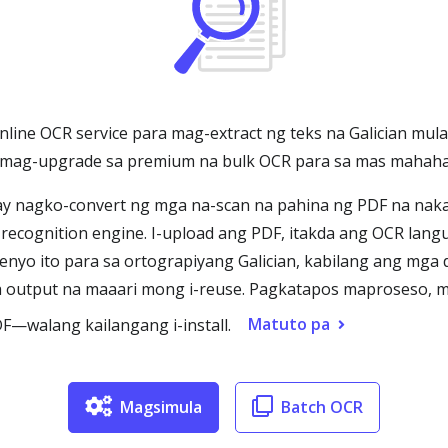
online OCR service para mag-extract ng teks na Galician mu
na, o mag-upgrade sa premium na bulk OCR para sa mas mah
ay nagko-convert ng mga na-scan na pahina ng PDF na nakas
recognition engine. I-upload ang PDF, itakda ang OCR langua
yo ito para sa ortograpiyang Galician, kabilang ang mga diacr
output na maaari mong i-reuse. Pagkatapos maproseso, ma
Matuto pa
F—walang kailangang i-install.
Magsimula
Batch OCR