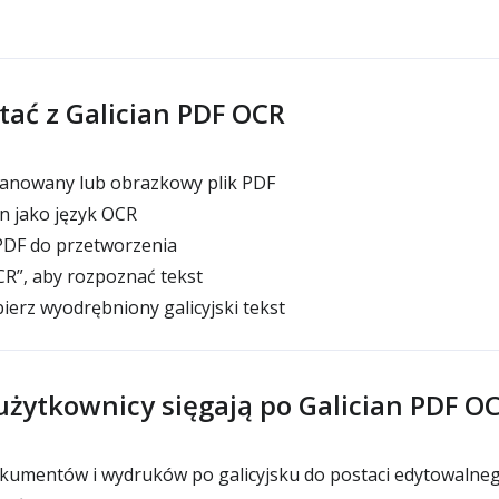
tać z Galician PDF OCR
skanowany lub obrazkowy plik PDF
n jako język OCR
DF do przetworzenia
OCR”, aby rozpoznać tekst
ierz wyodrębniony galicyjski tekst
użytkownicy sięgają po Galician PDF O
okumentów i wydruków po galicyjsku do postaci edytowalne