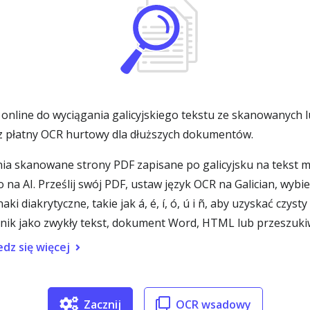
online do wyciągania galicyjskiego tekstu ze skanowanych
rz płatny OCR hurtowy dla dłuższych dokumentów.
nia skanowane strony PDF zapisane po galicyjsku na tekst 
 na AI. Prześlij swój PDF, ustaw język OCR na Galician, wyb
ki diakrytyczne, takie jak á, é, í, ó, ú i ñ, aby uzyskać czy
k jako zwykły tekst, dokument Word, HTML lub przeszukiw
dz się więcej
Zacznij
OCR wsadowy