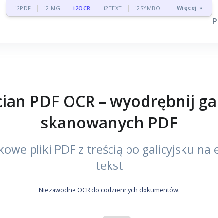
Więcej »
i2PDF
i2IMG
i2OCR
i2TEXT
i2SYMBOL
P
an PDF OCR – wyodrębnij gali
skanowanych PDF
we pliki PDF z treścią po galicyjsku na
tekst
Niezawodne OCR do codziennych dokumentów.