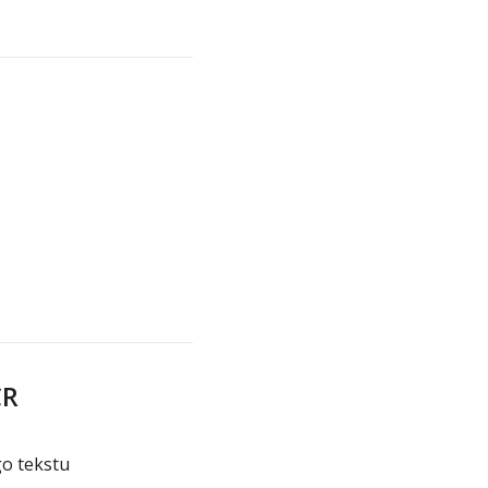
CR
go tekstu