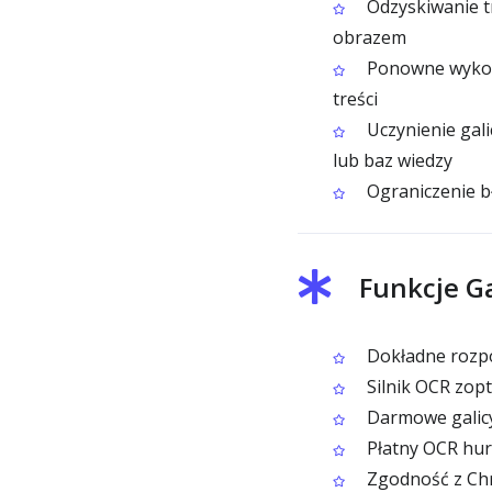
Odzyskiwanie tr
obrazem
Ponowne wykorz
treści
Uczynienie gali
lub baz wiedzy
Ograniczenie b
Funkcje G
Dokładne rozpoz
Silnik OCR zop
Darmowe galicy
Płatny OCR hurt
Zgodność z Chr