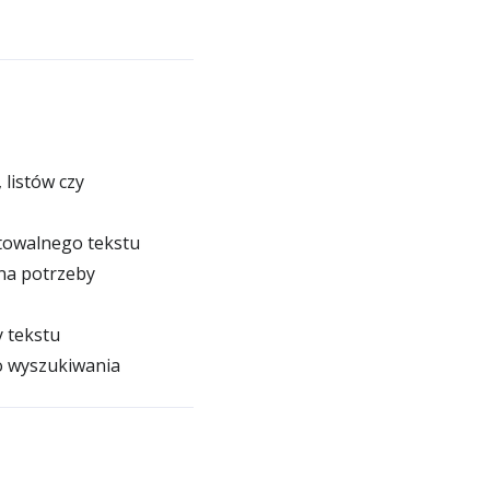
listów czy
ytowalnego tekstu
 na potrzeby
y tekstu
o wyszukiwania