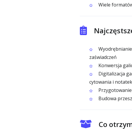
Wiele formatów 
Najczęstsz
Wyodrębnianie 
zaświadczeń
Konwersja galic
Digitalizacja g
cytowania i notate
Przygotowanie g
Budowa przeszu
Co otrzym