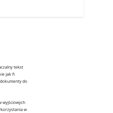
czalny tekst
kie jak ñ
e dokumenty do
w wyjściowych
ykorzystania w