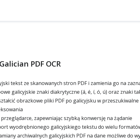
 Galician PDF OCR
yjski tekst ze skanowanych stron PDF i zamienia go na zazna
e galicyjskie znaki diakrytyczne (á, é, í, ó, ú) oraz znaki ta
tałcić obrazkowe pliki PDF po galicyjsku w przeszukiwaln
deksowania
 przeglądarce, zapewniając szybką konwersję na żądanie
ort wyodrębnionego galicyjskiego tekstu do wielu formató
amiany archiwalnych galicyjskich PDF na dane możliwe do w