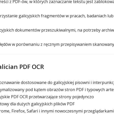
eści z PDF-ów, w których zaznaczanie tekstu jest zablokowa
ystanie galicyjskich fragmentów w pracach, badaniach lub 
cyjskich dokumentów przeszukiwalnymi, na potrzeby archiwi
łędów w porównaniu z ręcznym przepisywaniem skanowany
alician PDF OCR
nawanie dostosowane do galicyjskiej pisowni i interpunkcj
tymalizowany pod kątem obrazów stron PDF i typowych art
jskie PDF OCR przetwarzające strony pojedynczo
owy dla dużych galicyjskich plików PDF
ome, Firefox, Safari i innymi nowoczesnymi przeglądarkami