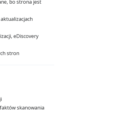
ne, bo strona jest
aktualizacjach
zacji, eDiscovery
ch stron
i
efaktów skanowania