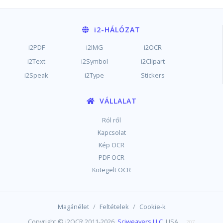
i2
-HÁLÓZAT
i2PDF
i2IMG
i2OCR
i2Text
i2Symbol
i2Clipart
i2Speak
i2Type
Stickers
VÁLLALAT
Ról ről
Kapcsolat
Kép OCR
PDF OCR
Kötegelt OCR
/
/
Magánélet
Feltételek
Cookie-k
Copyright © i2OCR 2011-2026,
Sciweavers LLC
, USA
207