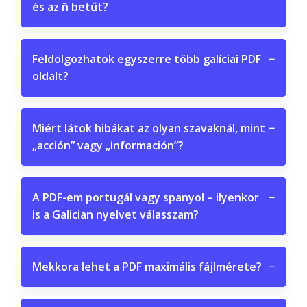
és az ñ betűt?
Feldolgozhatok egyszerre több galíciai PDF
−
oldalt?
Miért látok hibákat az olyan szavaknál, mint
−
„acción” vagy „información”?
A PDF-em portugál vagy spanyol – ilyenkor
−
is a Galician nyelvet válasszam?
Mekkora lehet a PDF maximális fájlmérete?
−