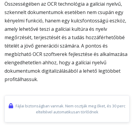
Összességében az OCR technológia a galíciai nyelvű,
szkennelt dokumentumok esetében nem csupán egy
kényelmi funkció, hanem egy kulcsfontosságú eszköz,
amely lehetővé teszi a galíciai kultúra és nyelv
megőrzését, terjesztését és a tudás hozzáférhetőbbé
tételét a jövő generációi számára. A pontos és
megbízható OCR szoftverek fejlesztése és alkalmazása
elengedhetetlen ahhoz, hogy a galíciai nyelvű
dokumentumok digitalizálásából a lehető legtöbbet
profitálhassuk.
Fájlai biztonságban vannak. Nem osztják meg őket, és 30 perc
elteltével automatikusan törlődnek