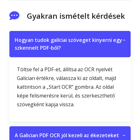
Gyakran ismételt kérdések
Hogyan tudok galíciai szöveget kinyerni egy
−
szkennelt PDF-ből?
Töltse fel a PDF-et, állítsa az OCR nyelvét
Galician értékre, válassza ki az oldalt, majd
kattintson a „Start OCR” gombra. Az oldal
képe felismerésre kerül, és szerkeszthető
szövegként kapja vissza.
A Galician PDF OCR jól kezeli az ékezeteket
−