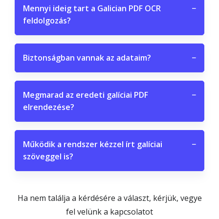
Mennyi ideig tart a Galician PDF OCR
−
feldolgozás?
Biztonságban vannak az adataim?
−
Megmarad az eredeti galíciai PDF
−
elrendezése?
Működik a rendszer kézzel írt galíciai
−
szöveggel is?
Ha nem találja a kérdésére a választ, kérjük, vegye
fel velünk a kapcsolatot