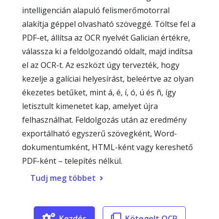
intelligencián alapuló felismerőmotorral
alakítja géppel olvasható szöveggé. Töltse fel a
PDF-et, állítsa az OCR nyelvét Galician értékre,
válassza ki a feldolgozandó oldalt, majd indítsa
el az OCR-t. Az eszközt úgy tervezték, hogy
kezelje a galíciai helyesírást, beleértve az olyan
ékezetes betűket, mint á, é, í, ó, ú és ñ, így
letisztult kimenetet kap, amelyet újra
felhasználhat. Feldolgozás után az eredmény
exportálható egyszerű szövegként, Word-
dokumentumként, HTML-ként vagy kereshető
PDF-ként – telepítés nélkül.
Tudj meg többet
Kezdés
Kötegelt OCR