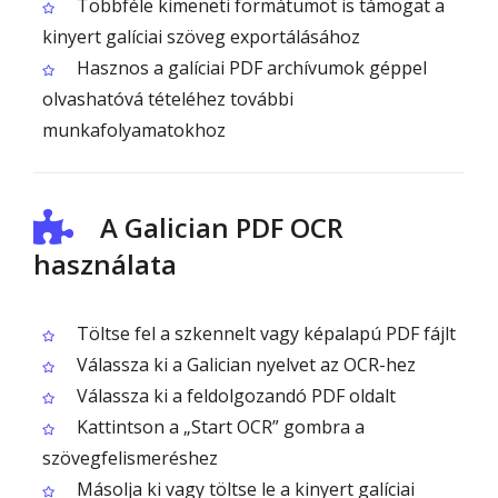
Többféle kimeneti formátumot is támogat a
kinyert galíciai szöveg exportálásához
Hasznos a galíciai PDF archívumok géppel
olvashatóvá tételéhez további
munkafolyamatokhoz
A Galician PDF OCR
használata
Töltse fel a szkennelt vagy képalapú PDF fájlt
Válassza ki a Galician nyelvet az OCR-hez
Válassza ki a feldolgozandó PDF oldalt
Kattintson a „Start OCR” gombra a
szövegfelismeréshez
Másolja ki vagy töltse le a kinyert galíciai