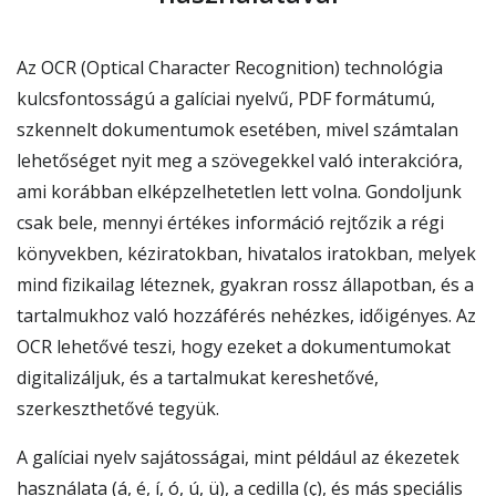
Az OCR (Optical Character Recognition) technológia
kulcsfontosságú a galíciai nyelvű, PDF formátumú,
szkennelt dokumentumok esetében, mivel számtalan
lehetőséget nyit meg a szövegekkel való interakcióra,
ami korábban elképzelhetetlen lett volna. Gondoljunk
csak bele, mennyi értékes információ rejtőzik a régi
könyvekben, kéziratokban, hivatalos iratokban, melyek
mind fizikailag léteznek, gyakran rossz állapotban, és a
tartalmukhoz való hozzáférés nehézkes, időigényes. Az
OCR lehetővé teszi, hogy ezeket a dokumentumokat
digitalizáljuk, és a tartalmukat kereshetővé,
szerkeszthetővé tegyük.
A galíciai nyelv sajátosságai, mint például az ékezetek
használata (á, é, í, ó, ú, ü), a cedilla (ç), és más speciális