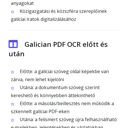
anyagokat
Közigazgatási és közszféra szereplőinek
galíciai iratok digitalizálásához
Galician PDF OCR előtt és
után
Előtte: a galíciai szöveg oldal képekbe van
zárva, nem lehet kijelölni
Utána: a dokumentum szöveg szerint
kereshető és könnyebben áttekinthető
Előtte: a másolás/beillesztés nem működik a
szkennelt galíciai PDF-eken
Utána: a felismert szöveg újra felhasználható
e‑mailekben, jelentésekben és vázlatokban