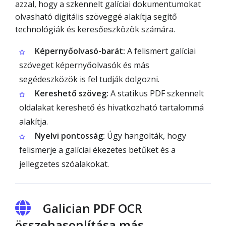
azzal, hogy a szkennelt galíciai dokumentumokat
olvasható digitális szöveggé alakítja segítő
technológiák és keresőeszközök számára.
Képernyőolvasó-barát:
A felismert galíciai
szöveget képernyőolvasók és más
segédeszközök is fel tudják dolgozni.
Kereshető szöveg:
A statikus PDF szkennelt
oldalakat kereshető és hivatkozható tartalommá
alakítja.
Nyelvi pontosság:
Úgy hangolták, hogy
felismerje a galíciai ékezetes betűket és a
jellegzetes szóalakokat.
Galician PDF OCR
összehasonlítása más