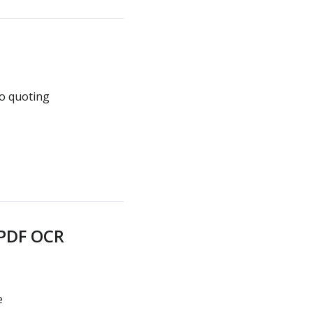
 o quoting
 PDF OCR
e