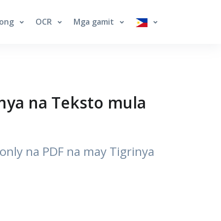
long
OCR
Mga gamit
inya na Teksto mula
only na PDF na may Tigrinya