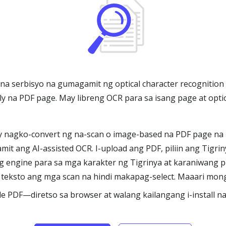
na serbisyo na gumagamit ng optical character recognition 
ly na PDF page. May libreng OCR para sa isang page at opt
 nagko-convert ng na-scan o image-based na PDF page na na
it ang AI-assisted OCR. I-upload ang PDF, piliin ang Tigri
g engine para sa mga karakter ng Tigrinya at karaniwang
 teksto ang mga scan na hindi makapag-select. Maaari mong
 PDF—diretso sa browser at walang kailangang i-install na