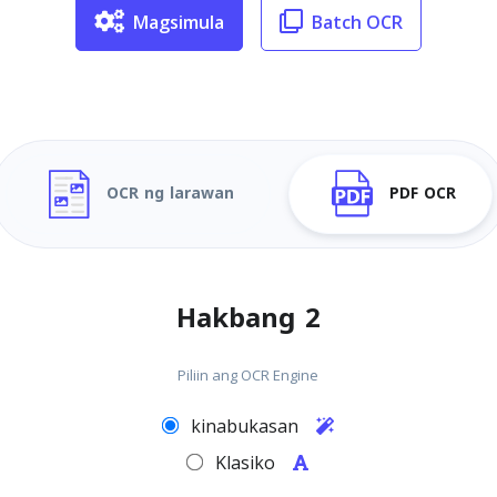
Magsimula
Batch OCR
OCR ng larawan
PDF OCR
Hakbang 2
Piliin ang OCR Engine
kinabukasan
Klasiko