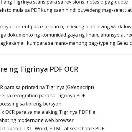
 ang Tigrinya scans para sa revisions, notes o pag-quote
teksto mula sa PDF kung saan hindi puwedeng mag-select at
inya content para sa search, indexing o archiving workflow
 mga dokumento ng komunidad gaya ng liham, anunsyo at re
agkakamali kumpara sa mano-manong pag-type ng Ge’ez c
re ng Tigrinya PDF OCR
 para sa printed na Tigrinya (Ge’ez script)
 na recognition para sa Tigrinya PDF
ocessing sa libreng bersyon
 OCR para sa malalaking Tigrinya PDF file
ahat ng modernong web browser
t option: TXT, Word, HTML at searchable PDF