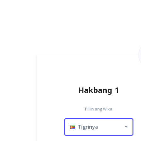
Hakbang 1
Piliin ang Wika
Tigrinya