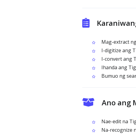
Karaniwang
Mag-extract ng 
I-digitize ang 
I-convert ang T
Ihanda ang Tigr
Bumuo ng searc
Ano ang 
Nae-edit na Ti
Na-recognize na