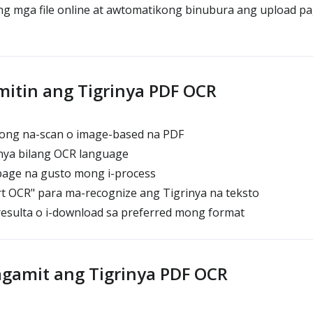
g mga file online at awtomatikong binubura ang upload p
itin ang Tigrinya PDF OCR
yong na-scan o image-based na PDF
inya bilang OCR language
 page na gusto mong i-process
art OCR" para ma-recognize ang Tigrinya na teksto
esulta o i-download sa preferred mong format
agamit ang Tigrinya PDF OCR