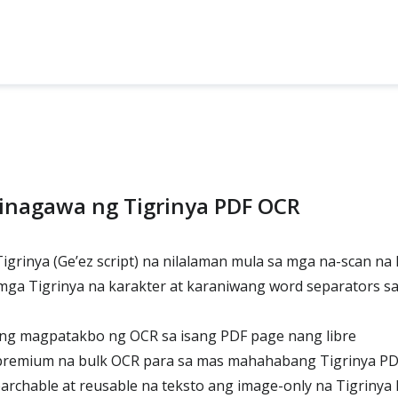
inagawa ng Tigrinya PDF OCR
grinya (Ge’ez script) na nilalaman mula sa mga na-scan na
 mga Tigrinya na karakter at karaniwang word separators s
g magpatakbo ng OCR sa isang PDF page nang libre
premium na bulk OCR para sa mas mahahabang Tigrinya P
rchable at reusable na teksto ang image-only na Tigrinya