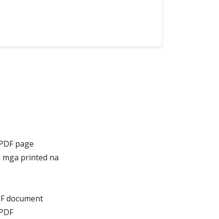
 PDF page
a mga printed na
DF document
 PDF