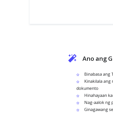
Ano ang G
Binabasa ang Ti
Kinakilala ang
dokumento
Hinahayaan kan
Nag-aalok ng 
Ginagawang sea