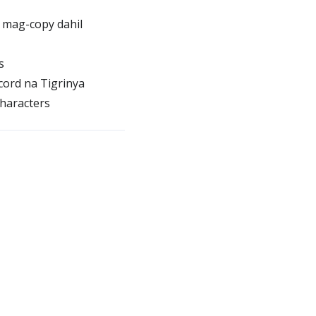
 mag-copy dahil
s
cord na Tigrinya
haracters