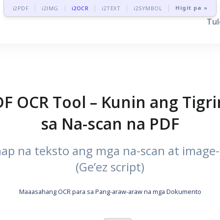
Higit pa »
i2PDF
i2IMG
i2OCR
i2TEXT
i2SYMBOL
Tu
DF OCR Tool – Kunin ang Tigr
sa Na-scan na PDF
ap na teksto ang mga na-scan at image-
(Ge’ez script)
Maaasahang OCR para sa Pang-araw-araw na mga Dokumento