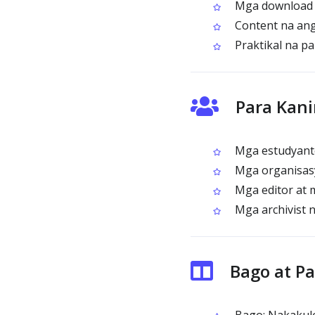
Mga download f
Content na ang
Praktikal na p
Para Kani
Mga estudyante
Mga organisas
Mga editor at 
Mga archivist 
Bago at P