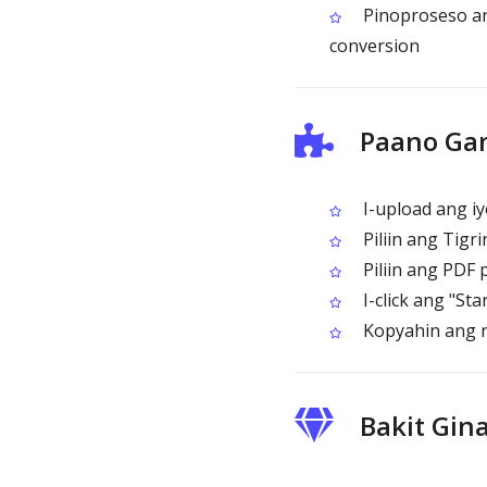
Pinoproseso an
conversion
Paano Gam
I-upload ang i
Piliin ang Tigr
Piliin ang PDF
I-click ang "St
Kopyahin ang r
Bakit Gin