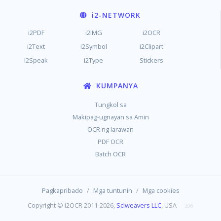
i2
-NETWORK
i2PDF
i2IMG
i2OCR
i2Text
i2Symbol
i2Clipart
i2Speak
i2Type
Stickers
KUMPANYA
Tungkol sa
Makipag-ugnayan sa Amin
OCR ng larawan
PDF OCR
Batch OCR
/
/
Pagkapribado
Mga tuntunin
Mga cookies
Copyright © i2OCR 2011-2026,
Sciweavers LLC
, USA
206