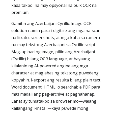
kada takbo, na may opsyonal na bulk OCR na
premium.
Gamitin ang Azerbaijani Cyrillic Image OCR
solution namin para i-digitize ang mga na-scan
na litrato, screenshots, at mga kuha sa camera
na may tekstong Azerbaijani sa Cyrillic script.
Mag-upload ng image, piliin ang Azerbaijani
(Cyrillic) bilang OCR language, at hayaang
kilalanin ng AI-powered engine ang mga
character at maglabas ng tekstong puwedeng
kopyahin. I-export ang resulta bilang plain text,
Word document, HTML, o searchable PDF para
mas madali ang pag-archive at paghahanap.
Lahat ay tumatakbo sa browser mo—walang
kailangang i-install—kaya puwede mong