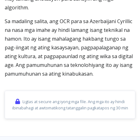
algorithm.
Sa madaling salita, ang OCR para sa Azerbaijani Cyrillic
na nasa mga imahe ay hindi lamang isang teknikal na
hamon. Ito ay isang mahalagang hakbang tungo sa
pag-iingat ng ating kasaysayan, pagpapalaganap ng
ating kultura, at pagpapaunlad ng ating wika sa digital
age. Ang pamumuhunan sa teknolohiyang ito ay isang
pamumuhunan sa ating kinabukasan.
Ligtas at secure ang iyong mga file. Ang mga ito ay hindi
ibinabahagi at awtomatikong tatanggalin pagkatapos ng 30 min