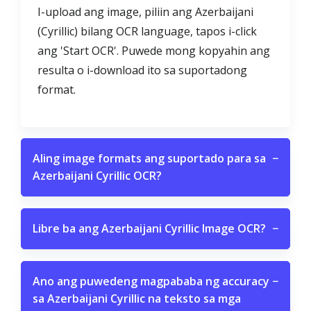
I-upload ang image, piliin ang Azerbaijani
(Cyrillic) bilang OCR language, tapos i-click
ang 'Start OCR'. Puwede mong kopyahin ang
resulta o i-download ito sa suportadong
format.
Aling image formats ang suportado para sa
−
Azerbaijani Cyrillic OCR?
Libre ba ang Azerbaijani Cyrillic Image OCR?
−
Ano ang puwedeng magpababa ng accuracy
−
sa Azerbaijani Cyrillic na teksto sa mga