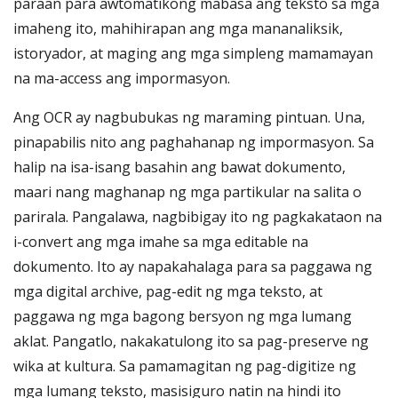
paraan para awtomatikong mabasa ang teksto sa mga
imaheng ito, mahihirapan ang mga mananaliksik,
istoryador, at maging ang mga simpleng mamamayan
na ma-access ang impormasyon.
Ang OCR ay nagbubukas ng maraming pintuan. Una,
pinapabilis nito ang paghahanap ng impormasyon. Sa
halip na isa-isang basahin ang bawat dokumento,
maari nang maghanap ng mga partikular na salita o
parirala. Pangalawa, nagbibigay ito ng pagkakataon na
i-convert ang mga imahe sa mga editable na
dokumento. Ito ay napakahalaga para sa paggawa ng
mga digital archive, pag-edit ng mga teksto, at
paggawa ng mga bagong bersyon ng mga lumang
aklat. Pangatlo, nakakatulong ito sa pag-preserve ng
wika at kultura. Sa pamamagitan ng pag-digitize ng
mga lumang teksto, masisiguro natin na hindi ito