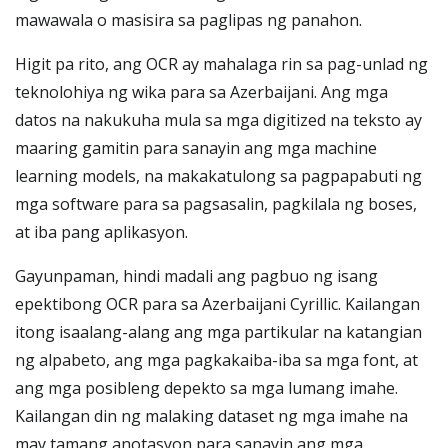
mawawala o masisira sa paglipas ng panahon.
Higit pa rito, ang OCR ay mahalaga rin sa pag-unlad ng
teknolohiya ng wika para sa Azerbaijani. Ang mga
datos na nakukuha mula sa mga digitized na teksto ay
maaring gamitin para sanayin ang mga machine
learning models, na makakatulong sa pagpapabuti ng
mga software para sa pagsasalin, pagkilala ng boses,
at iba pang aplikasyon.
Gayunpaman, hindi madali ang pagbuo ng isang
epektibong OCR para sa Azerbaijani Cyrillic. Kailangan
itong isaalang-alang ang mga partikular na katangian
ng alpabeto, ang mga pagkakaiba-iba sa mga font, at
ang mga posibleng depekto sa mga lumang imahe.
Kailangan din ng malaking dataset ng mga imahe na
may tamang anotasyon para sanayin ang mga