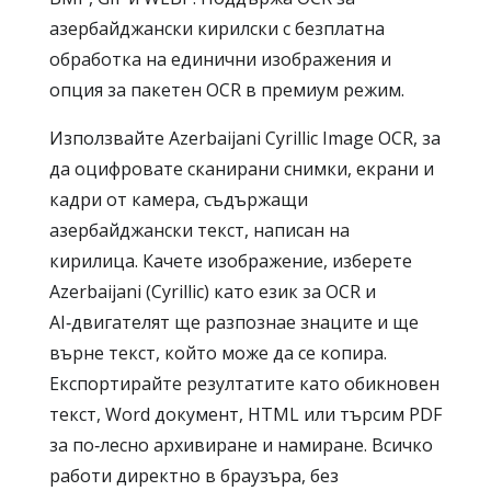
азербайджански кирилски с безплатна
обработка на единични изображения и
опция за пакетен OCR в премиум режим.
Използвайте Azerbaijani Cyrillic Image OCR, за
да оцифровате сканирани снимки, екрани и
кадри от камера, съдържащи
азербайджански текст, написан на
кирилица. Качете изображение, изберете
Azerbaijani (Cyrillic) като език за OCR и
AI‑двигателят ще разпознае знаците и ще
върне текст, който може да се копира.
Експортирайте резултатите като обикновен
текст, Word документ, HTML или търсим PDF
за по‑лесно архивиране и намиране. Всичко
работи директно в браузъра, без