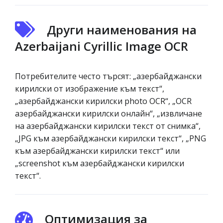
Други наименования на
Azerbaijani Cyrillic Image OCR
Потребителите често търсят: „азербайджански
кирилски от изображение към текст“,
„азербайджански кирилски photo OCR“, „OCR
азербайджански кирилски онлайн“, „извличане
на азербайджански кирилски текст от снимка“,
„JPG към азербайджански кирилски текст“, „PNG
към азербайджански кирилски текст“ или
„screenshot към азербайджански кирилски
текст“.
Оптимизация за