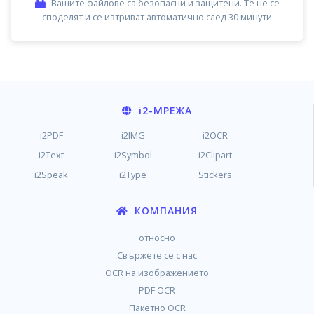
Вашите файлове са безопасни и защитени. Те не се
споделят и се изтриват автоматично след 30 минути
i2
-МРЕЖА
i2PDF
i2IMG
i2OCR
i2Text
i2Symbol
i2Clipart
i2Speak
i2Type
Stickers
КОМПАНИЯ
относно
Свържете се с нас
OCR на изображението
PDF OCR
Пакетно OCR