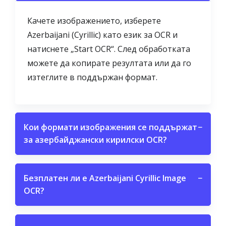
Качете изображението, изберете
Azerbaijani (Cyrillic) като език за OCR и
натиснете „Start OCR“. След обработката
можете да копирате резултата или да го
изтеглите в поддържан формат.
Кои формати изображения се поддържат
−
за азербайджански кирилски OCR?
Безплатен ли е Azerbaijani Cyrillic Image
−
OCR?