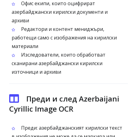
Офис екипи, които оцифрират
азербайджански кирилски документи и
архиви
Редактори и контент мениджъри,
работещи само с изображения на кирилски
материали
Изследователи, които обработват
сканирани азербайджански кирилски
източници и архиви
Преди и след Azerbaijani
Cyrillic Image OCR
Преди: азербайджанският кирилски текст
в изображения не може да се маркира или