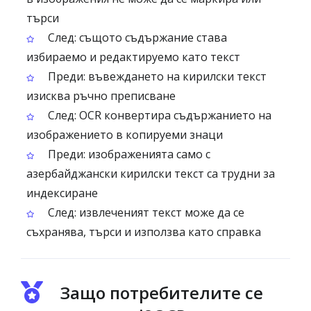
търси
След: същото съдържание става
избираемо и редактируемо като текст
Преди: въвеждането на кирилски текст
изисква ръчно преписване
След: OCR конвертира съдържанието на
изображението в копируеми знаци
Преди: изображенията само с
азербайджански кирилски текст са трудни за
индексиране
След: извлеченият текст може да се
съхранява, търси и използва като справка
Защо потребителите се