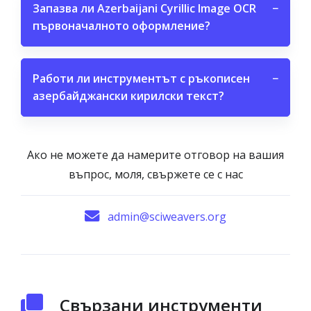
Запазва ли Azerbaijani Cyrillic Image OCR
−
първоначалното оформление?
Работи ли инструментът с ръкописен
−
азербайджански кирилски текст?
Ако не можете да намерите отговор на вашия
въпрос, моля, свържете се с нас
admin@sciweavers.org
Свързани инструменти