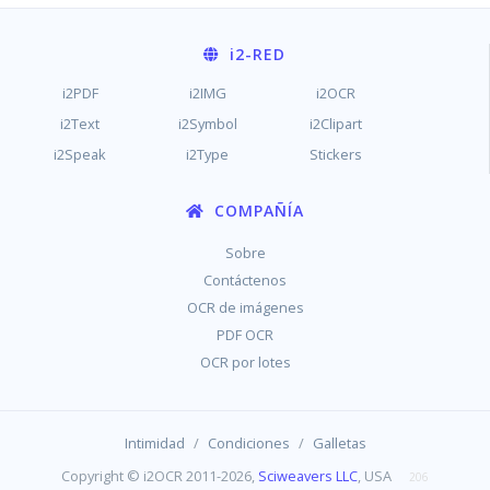
i2
-RED
i2PDF
i2IMG
i2OCR
i2Text
i2Symbol
i2Clipart
i2Speak
i2Type
Stickers
COMPAÑÍA
Sobre
Contáctenos
OCR de imágenes
PDF OCR
OCR por lotes
/
/
Intimidad
Condiciones
Galletas
Copyright © i2OCR 2011-2026,
Sciweavers LLC
, USA
206