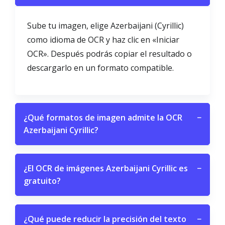
Sube tu imagen, elige Azerbaijani (Cyrillic)
como idioma de OCR y haz clic en «Iniciar
OCR». Después podrás copiar el resultado o
descargarlo en un formato compatible.
¿Qué formatos de imagen admite la OCR
−
Azerbaijani Cyrillic?
¿El OCR de imágenes Azerbaijani Cyrillic es
−
gratuito?
¿Qué puede reducir la precisión del texto
−