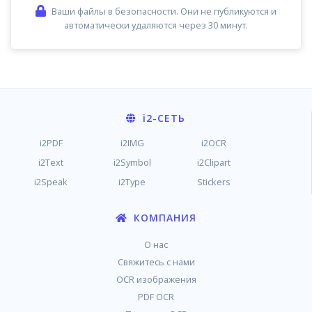
Ваши файлы в безопасности. Они не публикуются и
автоматически удаляются через 30 минут.
i2
-СЕТЬ
i2PDF
i2IMG
i2OCR
i2Text
i2Symbol
i2Clipart
i2Speak
i2Type
Stickers
КОМПАНИЯ
О нас
Свяжитесь с нами
OCR изображения
PDF OCR