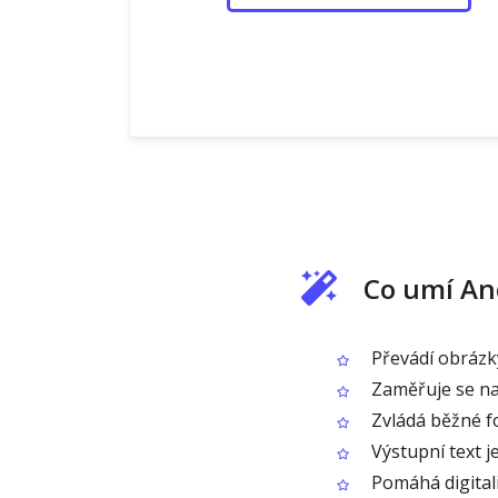
Co umí An
Převádí obrázky
Zaměřuje se na
Zvládá běžné fo
Výstupní text j
Pomáhá digitali