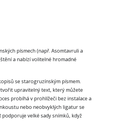
ínských písmech (např. Asomtavruli a
štění a nabízí volitelné hromadné
rukopisů se starogruzínským písmem.
vořit upravitelný text, který můžete
es probíhá v prohlížeči bez instalace a
inkoustu nebo neobvyklých ligatur se
 podporuje velké sady snímků, když