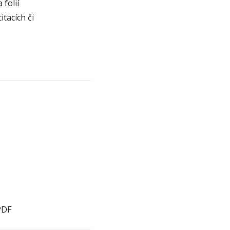
folií
tacích či
PDF