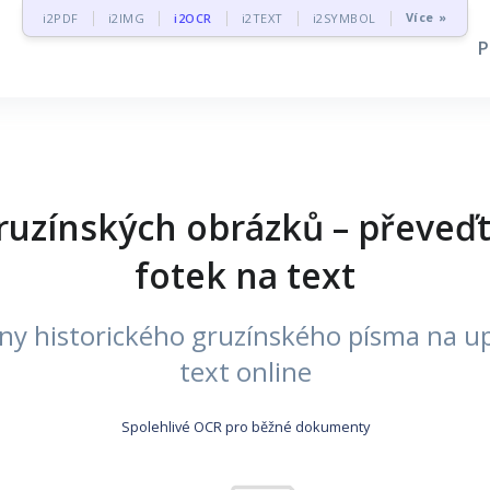
Více »
i2PDF
i2IMG
i2OCR
i2TEXT
i2SYMBOL
uzínských obrázků – převeďt
fotek na text
ny historického gruzínského písma na up
text online
Spolehlivé OCR pro běžné dokumenty