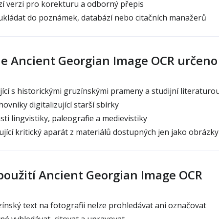
zí verzi pro korekturu a odborný přepis
 ukládat do poznámek, databází nebo citačních manažerů
je Ancient Georgian Image OCR určeno
ící s historickými gruzínskými prameny a studijní literaturo
ovníky digitalizující starší sbírky
ti lingvistiky, paleografie a medievistiky
ující kritický aparát z materiálů dostupných jen jako obrázky
 použití Ancient Georgian Image OCR
ínský text na fotografii nelze prohledávat ani označovat