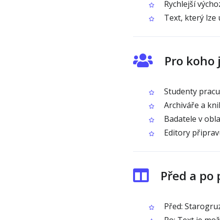
Rychlejší výcho
Text, který lze
Pro koho 
Studenty pracuj
Archiváře a knih
Badatele v oblas
Editory připrav
Před a po
Před: Starogruz