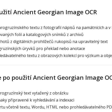
užití Ancient Georgian Image OCR
rogruzínského textu z fotografií nápisů na památnících a v
aných folií a katalogových snímků z archivů
otů z digitálních prohlížečů rukopisů na upravitelný text
gruzínských úryvků pro překlad nebo anotace
ledávatelného textu z obrazových kolekcí pro výzkum a obj
e po použití Ancient Georgian Image O
rogruzínský text vytažený z obrázku
ky připravené k vyhledávání a indexaci
tu včetně textu, Wordu, HTML nebo prohledávatelného PD