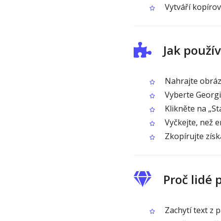
Vytváří kopírov
Jak použí
Nahrajte obráze
Vyberte Georgia
Klikněte na „St
Vyčkejte, než 
Zkopírujte získ
Proč lidé
Zachytí text z 