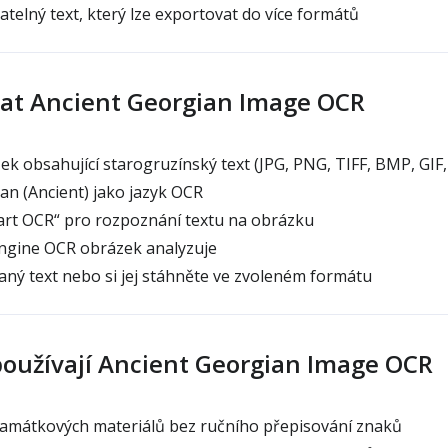
atelný text, který lze exportovat do více formátů
vat Ancient Georgian Image OCR
k obsahující starogruzínský text (JPG, PNG, TIFF, BMP, GIF
n (Ancient) jako jazyk OCR
art OCR“ pro rozpoznání textu na obrázku
engine OCR obrázek analyzuje
aný text nebo si jej stáhněte ve zvoleném formátu
 používají Ancient Georgian Image OCR
památkových materiálů bez ručního přepisování znaků