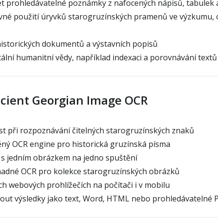
 prohledávatelné poznámky z nafocených nápisů, tabulek a 
né použití úryvků starogruzínských pramenů ve výzkumu, ci
historických dokumentů a výstavních popisů
ální humanitní vědy, například indexaci a porovnávání textů
cient Georgian Image OCR
t při rozpoznávání čitelných starogruzínských znaků
ěný OCR engine pro historická gruzínská písma
s jedním obrázkem na jedno spuštění
dné OCR pro kolekce starogruzínských obrázků
h webových prohlížečích na počítači i v mobilu
ut výsledky jako text, Word, HTML nebo prohledávatelné 