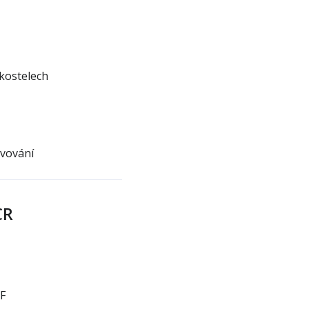
 kostelech
evování
CR
F