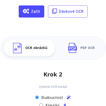
Začít
Dávkové OCR
OCR obrázků
PDF OCR
Krok 2
Vyberte OCR modul
Budoucnost
Klasický