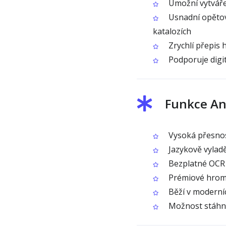
Umožní vytvářet
Usnadní opětov
katalozích
Zrychlí přepis 
Podporuje digit
Funkce An
Vysoká přesnos
Jazykově vylad
Bezplatné OCR 
Prémiové hroma
Běží v moderníc
Možnost stáhno