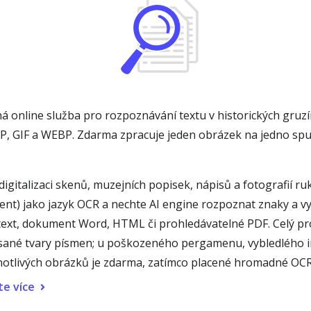
á online služba pro rozpoznávání textu v historických gruz
P, GIF a WEBP. Zdarma zpracuje jeden obrázek na jedno spu
igitalizaci skenů, muzejních popisek, nápisů a fotografií 
ent) jako jazyk OCR a nechte AI engine rozpoznat znaky a vyt
ext, dokument Word, HTML či prohledávatelné PDF. Celý proc
tesané tvary písmen; u poškozeného pergamenu, vybledlého 
notlivých obrázků je zdarma, zatímco placené hromadné OCR
te více