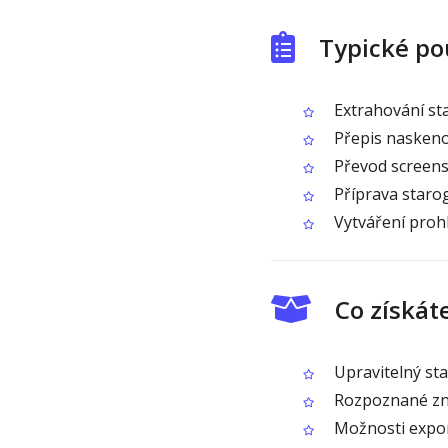
Typické po
Extrahování sta
Přepis naskenov
Převod screensh
Příprava staro
Vytváření proh
Co získát
Upravitelný sta
Rozpoznané zna
Možnosti expor