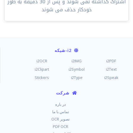
اشتراک گذاشته نمی شوند و پس از 30 دقیقه به طور
خودکار حذف می شوند
i2
-شبکه
i2OCR
i2IMG
i2PDF
i2Clipart
i2Symbol
i2Text
Stickers
i2Type
i2Speak
شرکت
در باره
تماس با ما
تصویر OCR
PDF OCR