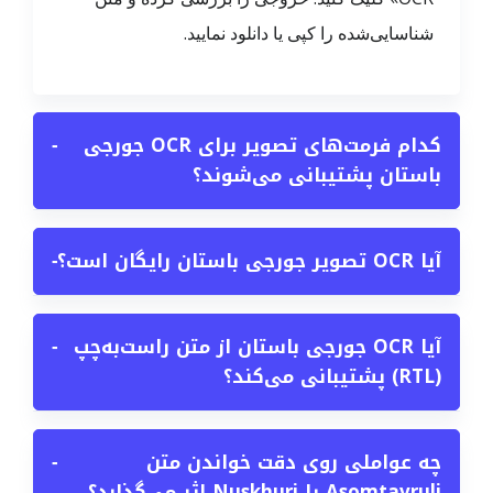
شناسایی‌شده را کپی یا دانلود نمایید.
کدام فرمت‌های تصویر برای OCR جورجی
−
باستان پشتیبانی می‌شوند؟
آیا OCR تصویر جورجی باستان رایگان است؟
−
آیا OCR جورجی باستان از متن راست‌به‌چپ
−
(RTL) پشتیبانی می‌کند؟
چه عواملی روی دقت خواندن متن
−
Asomtavruli یا Nuskhuri اثر می‌گذارد؟