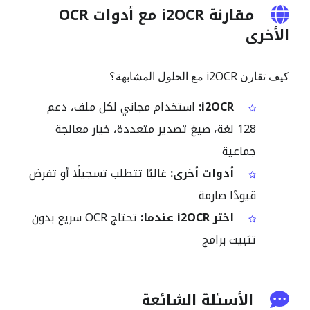
مقارنة i2OCR مع أدوات OCR
الأخرى
كيف تقارن i2OCR مع الحلول المشابهة؟
i2OCR:
استخدام مجاني لكل ملف، دعم
128 لغة، صيغ تصدير متعددة، خيار معالجة
جماعية
أدوات أخرى:
غالبًا تتطلب تسجيلًا أو تفرض
قيودًا صارمة
اختر i2OCR عندما:
تحتاج OCR سريع بدون
تثبيت برامج
الأسئلة الشائعة