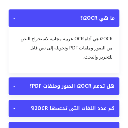
ما هي i2OCR؟
−
i2OCR هي أداة OCR عربية مجانية لاستخراج النص
من الصور وملفات PDF وتحويله إلى نص قابل
للتحرير والبحث.
هل تدعم i2OCR الصور وملفات PDF؟
−
كم عدد اللغات التي تدعمها i2OCR؟
−