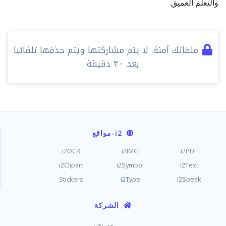
والتعلم العميق.
ملفاتك آمنة. لا يتم مشاركتها ويتم حذفها تلقائيا
بعد ٣٠ دقيقة
i2
-مواقع
i2OCR
i2IMG
i2PDF
i2Clipart
i2Symbol
i2Text
Stickers
i2Type
i2Speak
الشركة
من نحن