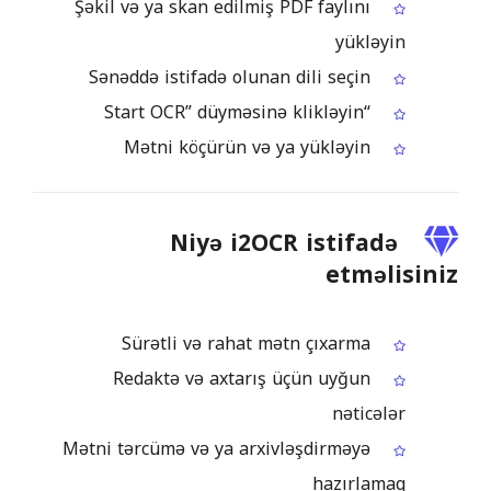
Şəkil və ya skan edilmiş PDF faylını
yükləyin
Sənəddə istifadə olunan dili seçin
“Start OCR” düyməsinə klikləyin
Mətni köçürün və ya yükləyin
Niyə i2OCR istifadə
etməlisiniz
Sürətli və rahat mətn çıxarma
Redaktə və axtarış üçün uyğun
nəticələr
Mətni tərcümə və ya arxivləşdirməyə
hazırlamaq