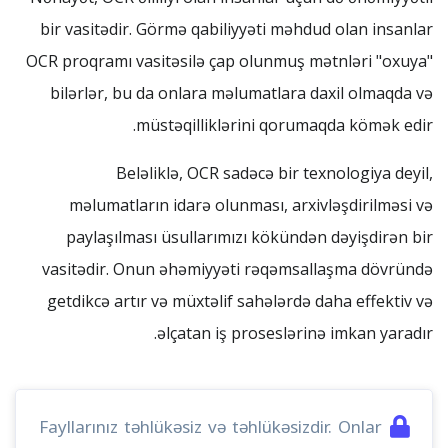
bir vasitədir. Görmə qabiliyyəti məhdud olan insanlar
OCR proqramı vasitəsilə çap olunmuş mətnləri "oxuya"
bilərlər, bu da onlara məlumatlara daxil olmaqda və
müstəqilliklərini qorumaqda kömək edir.
Beləliklə, OCR sadəcə bir texnologiya deyil,
məlumatların idarə olunması, arxivləşdirilməsi və
paylaşılması üsullarımızı kökündən dəyişdirən bir
vasitədir. Onun əhəmiyyəti rəqəmsallaşma dövründə
getdikcə artır və müxtəlif sahələrdə daha effektiv və
əlçatan iş proseslərinə imkan yaradır.
Fayllarınız təhlükəsiz və təhlükəsizdir. Onlar