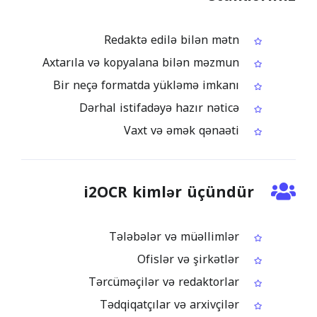
Redaktə edilə bilən mətn
Axtarıla və kopyalana bilən məzmun
Bir neçə formatda yükləmə imkanı
Dərhal istifadəyə hazır nəticə
Vaxt və əmək qənaəti
i2OCR kimlər üçündür
Tələbələr və müəllimlər
Ofislər və şirkətlər
Tərcüməçilər və redaktorlar
Tədqiqatçılar və arxivçilər