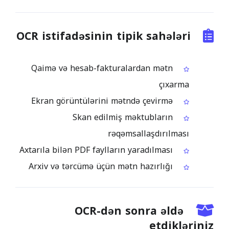
OCR istifadəsinin tipik sahələri
Qaimə və hesab-fakturalardan mətn
çıxarma
Ekran görüntülərini mətndə çevirmə
Skan edilmiş məktubların
rəqəmsallaşdırılması
Axtarıla bilən PDF faylların yaradılması
Arxiv və tərcümə üçün mətn hazırlığı
OCR-dən sonra əldə
etdikləriniz