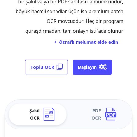
bir şəkil və ya bir PDF səhifəsi ilə mümkündür,
böyük həcmli sənədlər üçün isə premium batch
OCR mövcuddur. Heç bir proqram
quraşdırmadan, tam onlayn istifadə olunur.
Ətraflı məlumat əldə edin
Toplu OCR
Başlayın
Şəkil
PDF
OCR
OCR