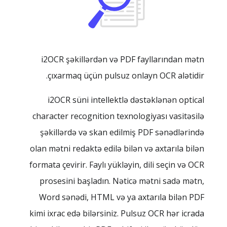
i2OCR şəkillərdən və PDF fayllarından mətn
çıxarmaq üçün pulsuz onlayn OCR alətidir.
i2OCR süni intellektlə dəstəklənən optical
character recognition texnologiyası vasitəsilə
şəkillərdə və skan edilmiş PDF sənədlərində
olan mətni redaktə edilə bilən və axtarıla bilən
formata çevirir. Faylı yükləyin, dili seçin və OCR
prosesini başladın. Nəticə mətni sadə mətn,
Word sənədi, HTML və ya axtarıla bilən PDF
kimi ixrac edə bilərsiniz. Pulsuz OCR hər icrada