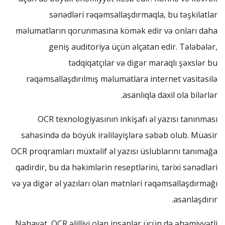
sənədləri rəqəmsallaşdırmaqla, bu təşkilatlar
məlumatların qorunmasına kömək edir və onları daha
geniş auditoriya üçün əlçatan edir. Tələbələr,
tədqiqatçılar və digər maraqlı şəxslər bu
rəqəmsallaşdırılmış məlumatlara internet vasitəsilə
asanlıqla daxil ola bilərlər.
OCR texnologiyasının inkişafı əl yazısı tanınması
sahəsində də böyük irəliləyişlərə səbəb olub. Müasir
OCR proqramları müxtəlif əl yazısı üslublarını tanımağa
qadirdir, bu da həkimlərin reseptlərini, tarixi sənədləri
və ya digər əl yazıları olan mətnləri rəqəmsallaşdırmağı
asanlaşdırır.
Nəhayət, OCR əlilliyi olan insanlar üçün də əhəmiyyətli