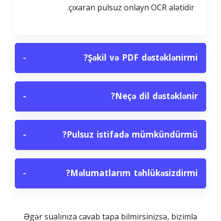
çıxaran pulsuz onlayn OCR alətidir.
−
Şəkil və PDF dəstəklənirmi?
−
Neçə dil dəstəklənir?
−
Pulsuz istifadə mümkündürmü?
−
Məlumatlarım təhlükəsizdirmi?
Əgər sualınıza cavab tapa bilmirsinizsə, bizimlə