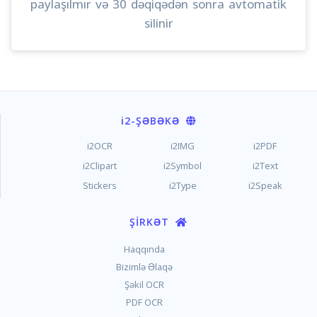
paylaşılmır və 30 dəqiqədən sonra avtomatik
silinir
i2
-ŞƏBƏKƏ
i2OCR
i2IMG
i2PDF
i2Clipart
i2Symbol
i2Text
Stickers
i2Type
i2Speak
ŞIRKƏT
Haqqında
Bizimlə Əlaqə
Şəkil OCR
PDF OCR