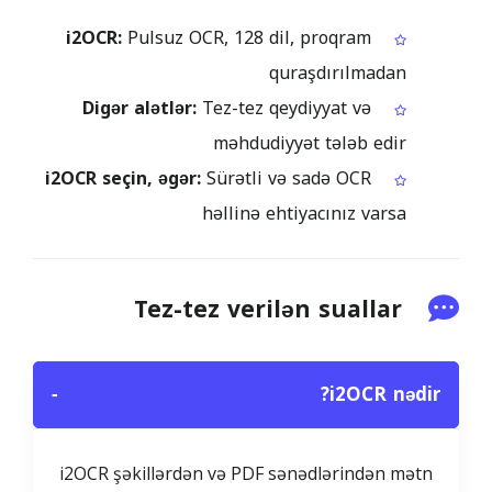
i2OCR:
Pulsuz OCR, 128 dil, proqram
quraşdırılmadan
Digər alətlər:
Tez-tez qeydiyyat və
məhdudiyyət tələb edir
i2OCR seçin, əgər:
Sürətli və sadə OCR
həllinə ehtiyacınız varsa
Tez-tez verilən suallar
−
i2OCR nədir?
i2OCR şəkillərdən və PDF sənədlərindən mətn