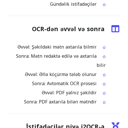
Gündəlik istifadəçilər
OCR-dən əvvəl və sonra
Əvvəl: Şəkildəki mətn axtarıla bilmir
Sonra: Mətn redaktə edilə və axtarıla
bilir
Əvvəl: Əllə köçürmə tələb olunur
Sonra: Avtomatik OCR prosesi
Əvvəl: PDF yalnız şəkildir
Sonra: PDF axtarıla bilən mətndir
İstifadəçilər niyə i2OCR-a