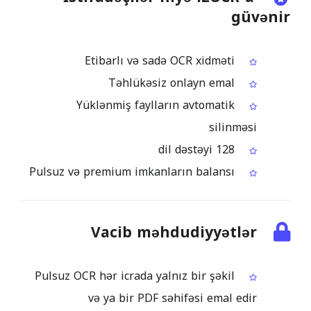
güvənir
Etibarlı və sadə OCR xidməti
Təhlükəsiz onlayn emal
Yüklənmiş faylların avtomatik
silinməsi
128 dil dəstəyi
Pulsuz və premium imkanların balansı
Vacib məhdudiyyətlər
Pulsuz OCR hər icrada yalnız bir şəkil
və ya bir PDF səhifəsi emal edir