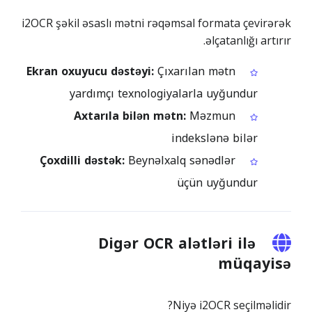
i2OCR şəkil əsaslı mətni rəqəmsal formata çevirərək
əlçatanlığı artırır.
Ekran oxuyucu dəstəyi:
Çıxarılan mətn
yardımçı texnologiyalarla uyğundur
Axtarıla bilən mətn:
Məzmun
indekslənə bilər
Çoxdilli dəstək:
Beynəlxalq sənədlər
üçün uyğundur
Digər OCR alətləri ilə
müqayisə
Niyə i2OCR seçilməlidir?