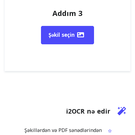
Addım 3
Şəkil seçin
i2OCR nə edir
Şəkillərdən və PDF sənədlərindən