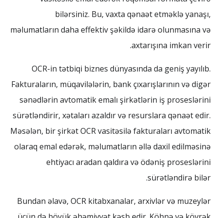
bilərsiniz. Bu, vaxta qənaət etməklə yanaşı,
məlumatların daha effektiv şəkildə idarə olunmasına və
axtarışına imkan verir.
OCR-in tətbiqi biznes dünyasında da geniş yayılıb.
Fakturaların, müqavilələrin, bank çıxarışlarının və digər
sənədlərin avtomatik emalı şirkətlərin iş proseslərini
sürətləndirir, xətaları azaldır və resurslara qənaət edir.
Məsələn, bir şirkət OCR vasitəsilə fakturaları avtomatik
olaraq emal edərək, məlumatların əllə daxil edilməsinə
ehtiyacı aradan qaldıra və ödəniş proseslərini
sürətləndirə bilər.
Bundan əlavə, OCR kitabxanalar, arxivlər və muzeylər
üçün də böyük əhəmiyyət kəsb edir. Köhnə və kövrək