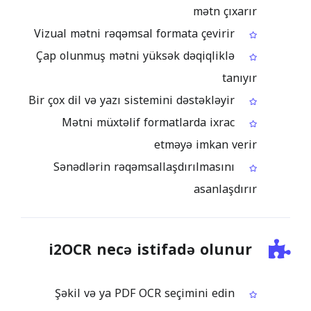
mətn çıxarır
Vizual mətni rəqəmsal formata çevirir
Çap olunmuş mətni yüksək dəqiqliklə
tanıyır
Bir çox dil və yazı sistemini dəstəkləyir
Mətni müxtəlif formatlarda ixrac
etməyə imkan verir
Sənədlərin rəqəmsallaşdırılmasını
asanlaşdırır
i2OCR necə istifadə olunur
Şəkil və ya PDF OCR seçimini edin