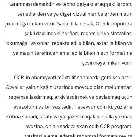
tanınması deməkdir və texnologiya olaraq şəkillərdən,
sənədlərdən və ya digər vizual mənbələrdən mətni
çıxarmağa imkan verir. Sadə dillə desək, OCR kompüterə
şəkil daxilindəki hərfləri, rəqəmləri və simvolları
"oxumağa" və onları redaktə edilə bilən, axtarıla bilən və
ya maşın tərəfindən emal edilə bilən mətn formatına
çevirməyə imkan verir.
OCR-in əhəmiyyəti müxtəlif sahələrdə getdikcə artır.
Əvvəllər yalnız kağız üzərində mövcud olan məlumatları
rəqəmsallaşdırmaq, arxivləşdirmək və paylaşmaq üçün
əvəzolunmaz bir vasitədir. Təsəvvür edin ki, yüzlərlə
köhnə sənədi, kitabı və ya qəzet məqaləsini əllə yazmaq
əvəzinə, onları sadəcə skan edib OCR proqramı
vasitəsilə emal edərək rəqəmsal formata çevirə