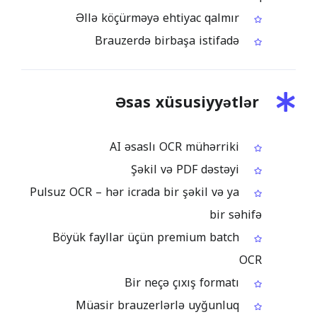
Əllə köçürməyə ehtiyac qalmır
Brauzerdə birbaşa istifadə
Əsas xüsusiyyətlər
AI əsaslı OCR mühərriki
Şəkil və PDF dəstəyi
Pulsuz OCR – hər icrada bir şəkil və ya
bir səhifə
Böyük fayllar üçün premium batch
OCR
Bir neçə çıxış formatı
Müasir brauzerlərlə uyğunluq