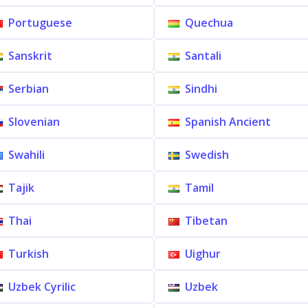
Portuguese
Quechua
Sanskrit
Santali
Serbian
Sindhi
Slovenian
Spanish Ancient
Swahili
Swedish
Tajik
Tamil
Thai
Tibetan
Turkish
Uighur
Uzbek Cyrilic
Uzbek