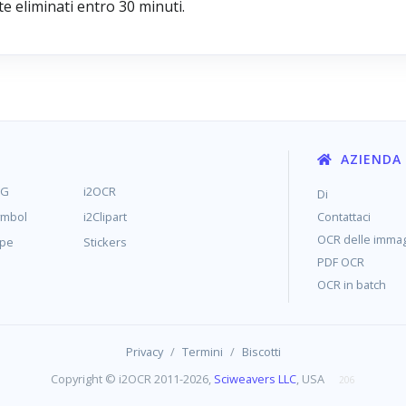
 eliminati entro 30 minuti.
AZIENDA
MG
i2OCR
Di
ymbol
i2Clipart
Contattaci
OCR delle immag
ype
Stickers
PDF OCR
OCR in batch
/
/
Privacy
Termini
Biscotti
Copyright © i2OCR 2011-2026,
Sciweavers LLC
, USA
206