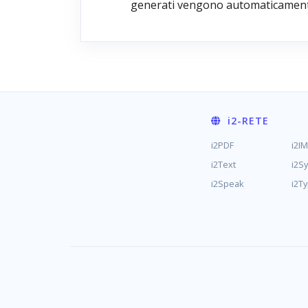
generati vengono automaticamente
i2
-RETE
i2PDF
i2I
i2Text
i2S
i2Speak
i2T