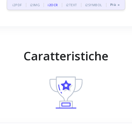
Più »
i2PDF
i2IMG
i2OCR
i2TEXT
i2SYMBOL
Caratteristiche