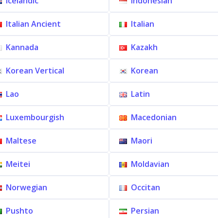
Icelandic
Indonesian
Italian Ancient
Italian
Kannada
Kazakh
Korean Vertical
Korean
Lao
Latin
Luxembourgish
Macedonian
Maltese
Maori
Meitei
Moldavian
Norwegian
Occitan
Pushto
Persian