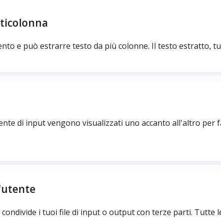
lticolonna
nto e può estrarre testo da più colonne. Il testo estratto, t
nte di input vengono visualizzati uno accanto all'altro per fa
l'utente
ondivide i tuoi file di input o output con terze parti. Tutte le