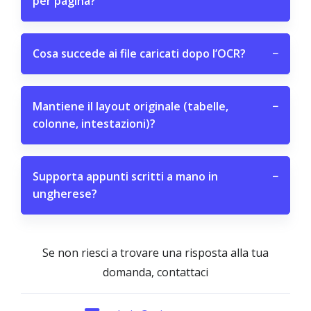
per pagina?
Cosa succede ai file caricati dopo l’OCR?
−
Mantiene il layout originale (tabelle,
−
colonne, intestazioni)?
Supporta appunti scritti a mano in
−
ungherese?
Se non riesci a trovare una risposta alla tua
domanda, contattaci