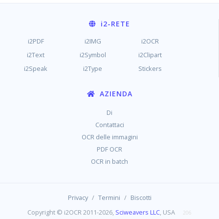
i2
-RETE
i2PDF
i2IMG
i2OCR
i2Text
i2Symbol
i2Clipart
i2Speak
i2Type
Stickers
AZIENDA
Di
Contattaci
OCR delle immagini
PDF OCR
OCR in batch
/
/
Privacy
Termini
Biscotti
Copyright © i2OCR 2011-2026,
Sciweavers LLC
, USA
206