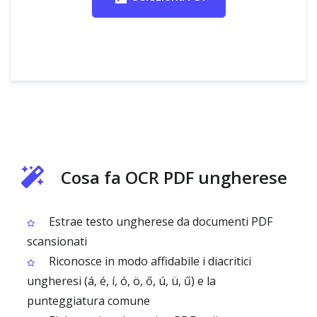
Cosa fa OCR PDF ungherese
Estrae testo ungherese da documenti PDF
scansionati
Riconosce in modo affidabile i diacritici
ungheresi (á, é, í, ó, ö, ő, ú, ü, ű) e la
punteggiatura comune