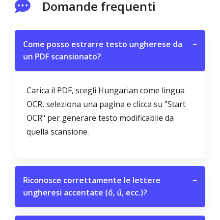
Domande frequenti
Come posso estrarre testo ungherese da
−
un PDF scansionato?
Carica il PDF, scegli Hungarian come lingua
OCR, seleziona una pagina e clicca su "Start
OCR" per generare testo modificabile da
quella scansione.
Riconosce correttamente le lettere
−
ungheresi accentate (ő, ű, ecc.)?