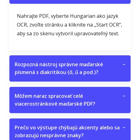
Nahrajte PDF, vyberte Hungarian ako jazyk
OCR, zvoľte stránku a kliknite na „Start OCR“,
aby sa zo skenu vytvoril upravovateľný text.
Rozpozná nástroj správne maďarské
−
písmená s diakritikou (ő, ű a pod.)?
Môžem naraz spracovať celé
−
viacerostránkové maďarské PDF?
Prečo vo výstupe chýbajú akcenty alebo sa
−
zobrazujú nesprávne znaky?