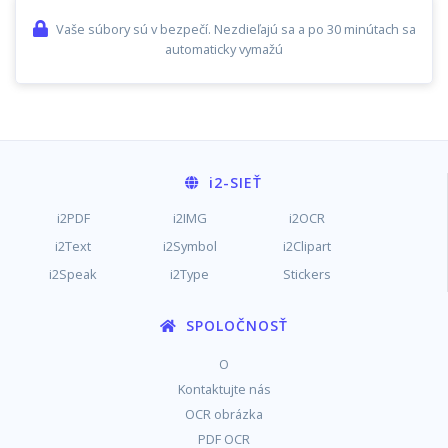
Vaše súbory sú v bezpečí. Nezdieľajú sa a po 30 minútach sa
automaticky vymažú
i2
-SIEŤ
i2PDF
i2IMG
i2OCR
i2Text
i2Symbol
i2Clipart
i2Speak
i2Type
Stickers
SPOLOČNOSŤ
O
Kontaktujte nás
OCR obrázka
PDF OCR