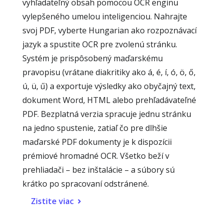
vyhľadateľný obsah pomocou OCR enginu
vylepšeného umelou inteligenciou. Nahrajte
svoj PDF, vyberte Hungarian ako rozpoznávací
jazyk a spustite OCR pre zvolenú stránku.
Systém je prispôsobený maďarskému
pravopisu (vrátane diakritiky ako á, é, í, ó, ö, ő,
ú, ü, ű) a exportuje výsledky ako obyčajný text,
dokument Word, HTML alebo prehľadávateľné
PDF. Bezplatná verzia spracuje jednu stránku
na jedno spustenie, zatiaľ čo pre dlhšie
maďarské PDF dokumenty je k dispozícii
prémiové hromadné OCR. Všetko beží v
prehliadači – bez inštalácie – a súbory sú
krátko po spracovaní odstránené.
Zistite viac