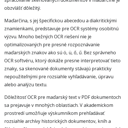
spracovanie skenovaných dokumentov v maďarčine je
obzvlášť dôležitý.
Maďarčina, s jej špecifickou abecedou a diakritickými
znamienkami, predstavuje pre OCR systémy osobitnú
výzvu. Mnoho bežných OCR riešení nie je
optimalizovaných pre presné rozpoznávanie
maďarských znakov ako sú ö, ü, ő, ű. Bez správneho
OCR softvéru, ktorý dokáže presne interpretovať tieto
znaky, sa skenované dokumenty stávajú prakticky
nepoužiteľnými pre rozsiahle vyhľadávanie, úpravu
alebo analýzu textu.
Dôležitosť OCR pre maďarský text v PDF dokumentoch
sa prejavuje v mnohých oblastiach. V akademickom
prostredí umožňuje výskumníkom prehľadávať
rozsiahle archívy historických dokumentov, kníh a