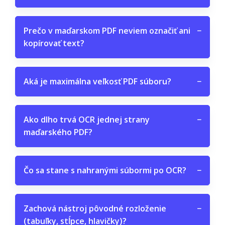
Prečo v maďarskom PDF neviem označiť ani
−
kopírovať text?
Aká je maximálna veľkosť PDF súboru?
−
Ako dlho trvá OCR jednej strany
−
maďarského PDF?
Čo sa stane s nahranými súbormi po OCR?
−
Zachová nástroj pôvodné rozloženie
−
(tabuľky, stĺpce, hlavičky)?