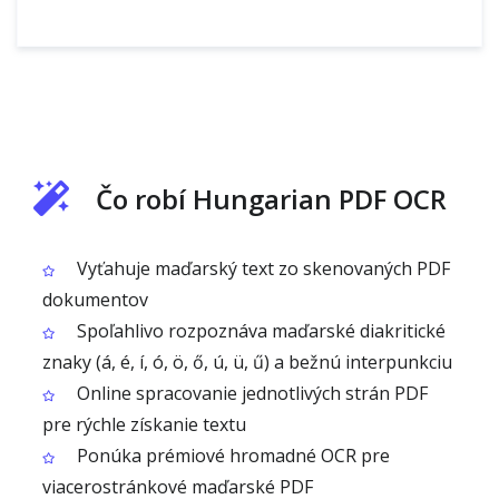
Čo robí Hungarian PDF OCR
Vyťahuje maďarský text zo skenovaných PDF
dokumentov
Spoľahlivo rozpoznáva maďarské diakritické
znaky (á, é, í, ó, ö, ő, ú, ü, ű) a bežnú interpunkciu
Online spracovanie jednotlivých strán PDF
pre rýchle získanie textu
Ponúka prémiové hromadné OCR pre
viacerostránkové maďarské PDF