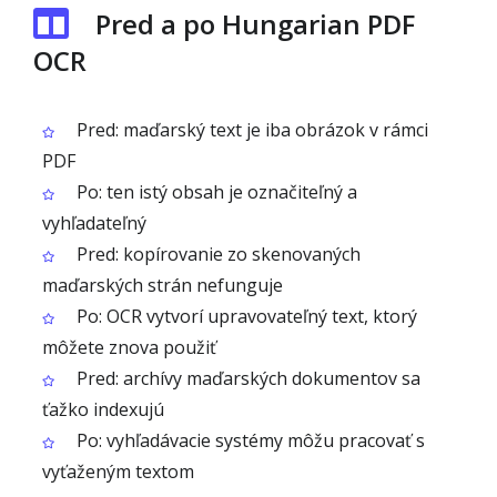
Pred a po Hungarian PDF
OCR
Pred: maďarský text je iba obrázok v rámci
PDF
Po: ten istý obsah je označiteľný a
vyhľadateľný
Pred: kopírovanie zo skenovaných
maďarských strán nefunguje
Po: OCR vytvorí upravovateľný text, ktorý
môžete znova použiť
Pred: archívy maďarských dokumentov sa
ťažko indexujú
Po: vyhľadávacie systémy môžu pracovať s
vyťaženým textom