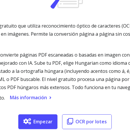
ratuito que utiliza reconocimiento óptico de caracteres (O
n imágenes. Permite la conversión página a página sin co
onvierte páginas PDF escaneadas o basadas en imagen con 
jorado con IA. Sube tu PDF, elige Hungarian como idioma de
tado a la ortografía húngara (incluyendo acentos como á, é, í,
L o PDF buscable. El nivel gratuito procesa una página por
s PDF húngaros más extensos. Todo funciona en tu navegado
Más información
to.
Empezar
OCR por lotes