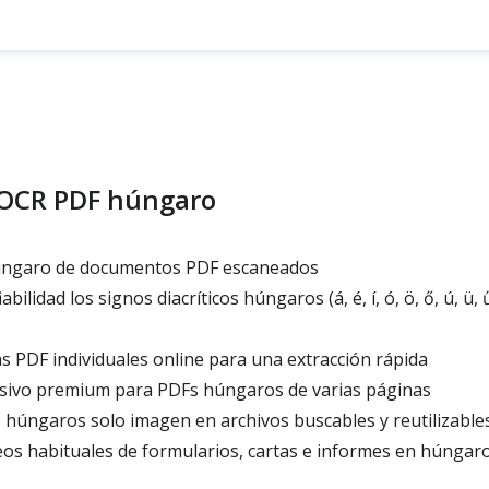
OCR PDF húngaro
úngaro de documentos PDF escaneados
bilidad los signos diacríticos húngaros (á, é, í, ó, ö, ő, ú, ü,
 PDF individuales online para una extracción rápida
ivo premium para PDFs húngaros de varias páginas
húngaros solo imagen en archivos buscables y reutilizable
os habituales de formularios, cartas e informes en húngar