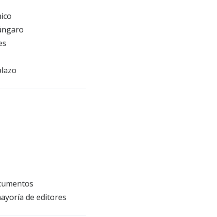
nico
húngaro
es
plazo
o
ocumentos
ayoría de editores