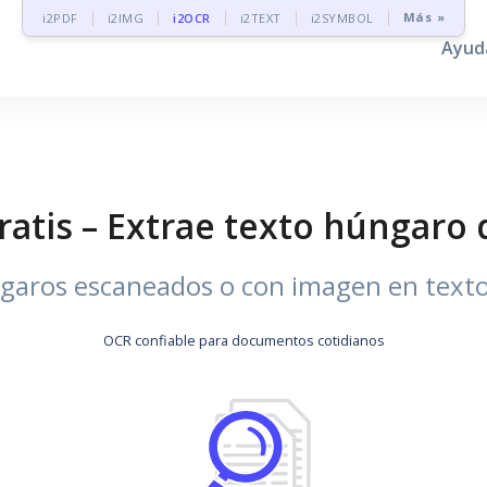
Más »
i2PDF
i2IMG
i2OCR
i2TEXT
i2SYMBOL
Ayud
atis – Extrae texto húngaro
garos escaneados o con imagen en texto 
OCR confiable para documentos cotidianos