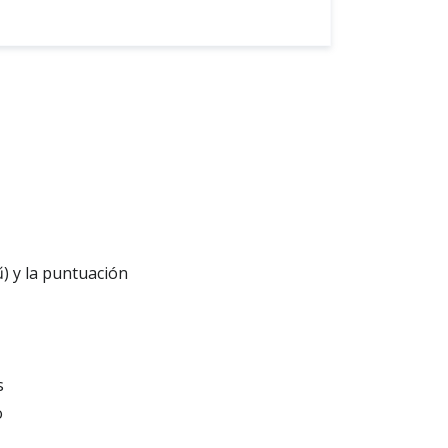
 ű) y la puntuación
s
o