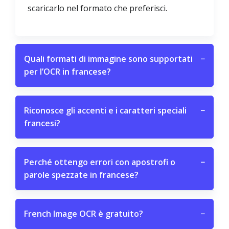
scaricarlo nel formato che preferisci.
Quali formati di immagine sono supportati
−
per l’OCR in francese?
Riconosce gli accenti e i caratteri speciali
−
francesi?
Perché ottengo errori con apostrofi o
−
parole spezzate in francese?
French Image OCR è gratuito?
−