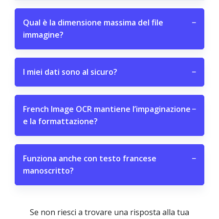
Qual è la dimensione massima del file
−
immagine?
I miei dati sono al sicuro?
−
French Image OCR mantiene l’impaginazione
−
e la formattazione?
Funziona anche con testo francese
−
manoscritto?
Se non riesci a trovare una risposta alla tua