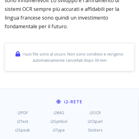
sono innumerevoli. Lo sviluppo e l'affinamento di
sistemi OCR sempre più accurati e affidabili per la
lingua francese sono quindi un investimento
fondamentale per il futuro.
I tuoi file sono al sicuro. Non sono condivisi e vengono
automaticamente cancellati dopo 30 min
i2
-RETE
i2PDF
i2IMG
i2OCR
i2Text
i2Symbol
i2Clipart
i2Speak
i2Type
Stickers