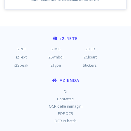
i2
-RETE
i2PDF
i2IMG
i2OCR
i2Text
i2Symbol
i2Clipart
i2Speak
i2Type
Stickers
AZIENDA
Di
Contattaci
OCR delle immagini
PDF OCR
OCR in batch