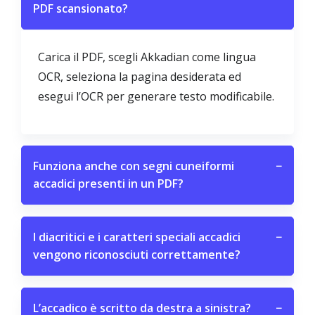
PDF scansionato?
Carica il PDF, scegli Akkadian come lingua
OCR, seleziona la pagina desiderata ed
esegui l’OCR per generare testo modificabile.
Funziona anche con segni cuneiformi
−
accadici presenti in un PDF?
I diacritici e i caratteri speciali accadici
−
vengono riconosciuti correttamente?
L’accadico è scritto da destra a sinistra?
−