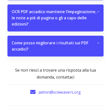
OCR PDF accadico mantiene l’impaginazione,
−
le note a piè di pagina o gli a capo delle
edizioni?
Come posso migliorare i risultati sui PDF
−
accadici?
Se non riesci a trovare una risposta alla tua
domanda, contattaci
admin@sciweavers.org