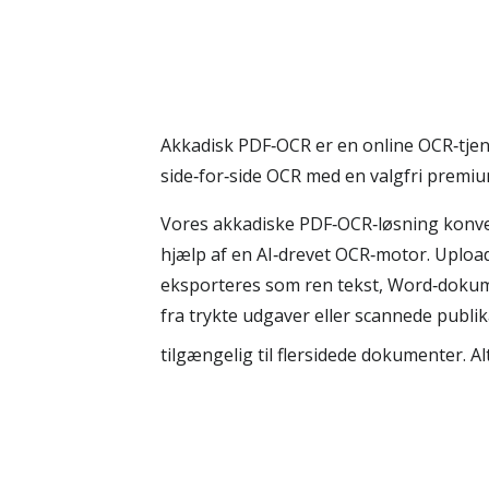
Akkadisk PDF‑OCR er en online OCR‑tjene
side‑for‑side OCR med en valgfri premiu
Vores akkadiske PDF‑OCR‑løsning konvert
hjælp af en AI‑drevet OCR‑motor. Uploa
eksporteres som ren tekst, Word‑dokume
fra trykte udgaver eller scannede publi
tilgængelig til flersidede dokumenter. Al