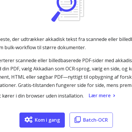
ste, der udtrækker akkadisk tekst fra scannede eller billedb
m bulk‑workflow til større dokumenter.
erer scannede eller billedbaserede PDF‑sider med akkadisk 
d din PDF, vælg Akkadian som OCR‑sprog, vælg en side, og 
nt, HTML eller søgbar PDF—nyttigt til opbygning af forskni
kationer. Gratis‑tilstanden fungerer side for side, mens pre
Lær mere
t kører i din browser uden installation.
Kom i gang
Batch-OCR