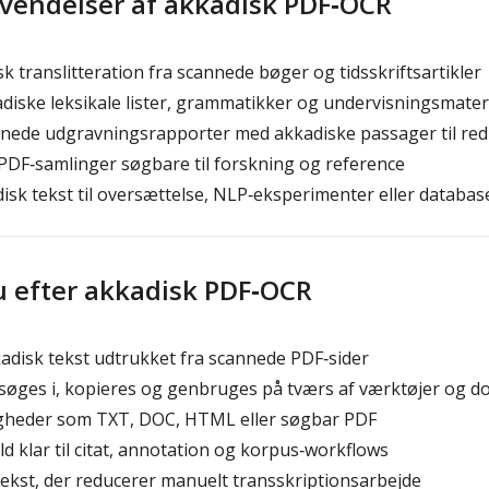
vendelser af akkadisk PDF‑OCR
 translitteration fra scannede bøger og tidsskriftsartikler
adiske leksikale lister, grammatikker og undervisningsmater
nede udgravningsrapporter med akkadiske passager til red
PDF‑samlinger søgbare til forskning og reference
sk tekst til oversættelse, NLP‑eksperimenter eller databas
u efter akkadisk PDF‑OCR
disk tekst udtrukket fra scannede PDF‑sider
 søges i, kopieres og genbruges på tværs af værktøjer og 
heder som TXT, DOC, HTML eller søgbar PDF
d klar til citat, annotation og korpus‑workflows
tekst, der reducerer manuelt transskriptionsarbejde