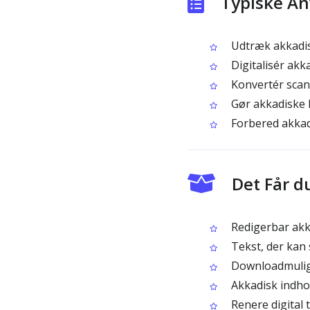
Typiske An
Udtræk akkadisk
Digitalisér akk
Konvertér scan
Gør akkadiske 
Forbered akkadi
Det Får d
Redigerbar akka
Tekst, der kan
Downloadmulig
Akkadisk indhol
Renere digital 