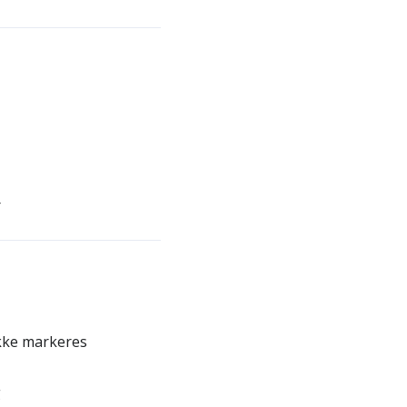
r
ikke markeres
g