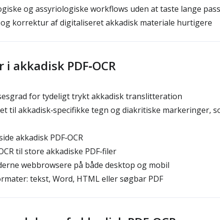
ogiske og assyriologiske workflows uden at taste lange pas
og korrektur af digitaliseret akkadisk materiale hurtigere
r i akkadisk PDF‑OCR
sgrad for tydeligt trykt akkadisk translitteration
 til akkadisk‑specifikke tegn og diakritiske markeringer, s
‑side akkadisk PDF‑OCR
R til store akkadiske PDF‑filer
oderne webbrowsere på både desktop og mobil
ormater: tekst, Word, HTML eller søgbar PDF