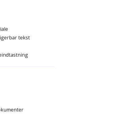
iale
igerbar tekst
eindtastning
dokumenter