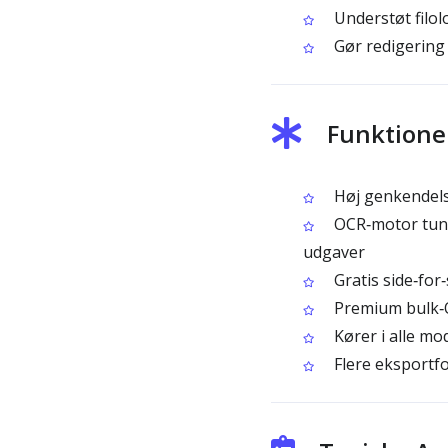
Understøt filol
Gør redigering 
Funktione
Høj genkendelse
OCR‑motor tunet
udgaver
Gratis side‑for
Premium bulk‑OC
Kører i alle m
Flere eksportf