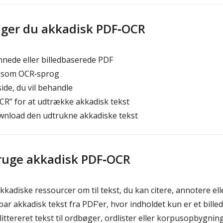
ger du akkadisk PDF‑OCR
nede eller billedbaserede PDF
 som OCR‑sprog
de, du vil behandle
OCR” for at udtrække akkadisk tekst
ownload den udtrukne akkadiske tekst
ruge akkadisk PDF‑OCR
kadiske ressourcer om til tekst, du kan citere, annotere ell
r akkadisk tekst fra PDF’er, hvor indholdet kun er et bille
ittereret tekst til ordbøger, ordlister eller korpusopbygnin