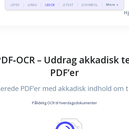
Mere »
i2PDF
i2IMG
i2OCR
i2TEXT
i2SYMBOL
H
PDF‑OCR – Uddrag akkadisk t
PDF’er
erede PDF’er med akkadisk indhold om ti
Pålidelig OCR til hverdagsdokumenter