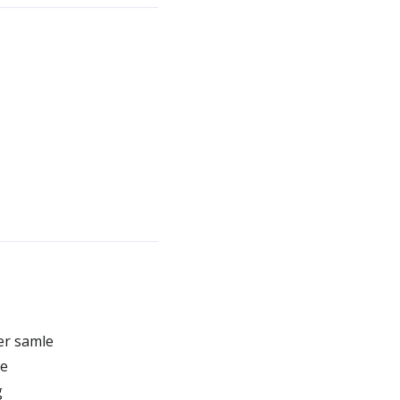
er samle
de
g