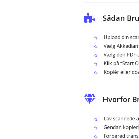
Sådan Bru
Upload din scan
Vælg Akkadian
Vælg den PDF‑si
Klik på “Start 
Kopiér eller d
Hvorfor B
Lav scannede ak
Gendan kopierba
Forbered transl