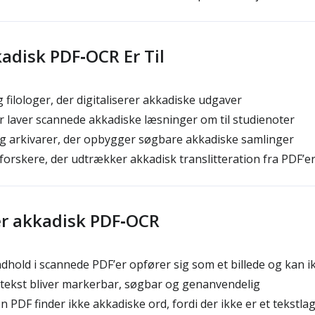
disk PDF‑OCR Er Til
 filologer, der digitaliserer akkadiske udgaver
 laver scannede akkadiske læsninger om til studienoter
g arkivarer, der opbygger søgbare akkadiske samlinger
orskere, der udtrækker akkadisk translitteration fra PDF’e
er akkadisk PDF‑OCR
ndhold i scannede PDF’er opfører sig som et billede og kan 
 tekst bliver markerbar, søgbar og genanvendelig
n PDF finder ikke akkadiske ord, fordi der ikke er et tekstla