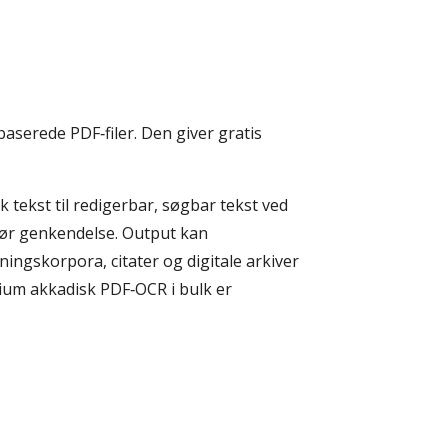
aserede PDF‑filer. Den giver gratis
tekst til redigerbar, søgbar tekst ved
kør genkendelse. Output kan
ngskorpora, citater og digitale arkiver
mium akkadisk PDF‑OCR i bulk er