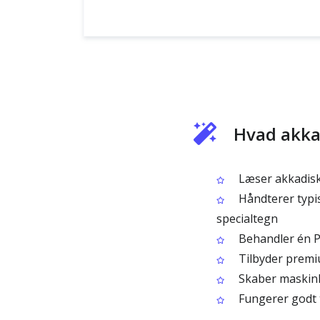
Hvad akka
Læser akkadisk 
Håndterer typis
specialtegn
Behandler én P
Tilbyder premi
Skaber maskinlæ
Fungerer godt t