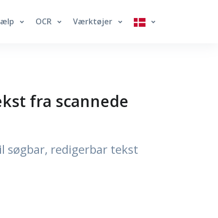
jælp
OCR
Værktøjer
ekst fra scannede
l søgbar, redigerbar tekst