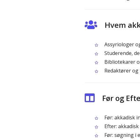
Hvem akka
Assyriologer og
Studerende, der
Bibliotekarer o
Redaktører og f
Før og Eft
Før: akkadisk i
Efter: akkadisk
Før: søgning i e