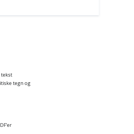
 tekst
itiske tegn og
DF’er