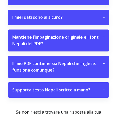
I miei dati sono al sicuro?
−
Mantiene l’impaginazione originale e i font
−
Nepali del PDF?
Il mio PDF contiene sia Nepali che inglese:
−
funziona comunque?
Supporta testo Nepali scritto a mano?
−
Se non riesci a trovare una risposta alla tua