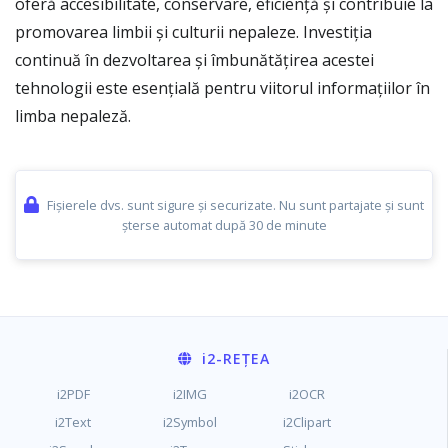
oferă accesibilitate, conservare, eficiență și contribuie la
promovarea limbii și culturii nepaleze. Investiția
continuă în dezvoltarea și îmbunătățirea acestei
tehnologii este esențială pentru viitorul informațiilor în
limba nepaleză.
Fișierele dvs. sunt sigure și securizate. Nu sunt partajate și sunt
șterse automat după 30 de minute
i2
-REȚEA
i2PDF
i2IMG
i2OCR
i2Text
i2Symbol
i2Clipart