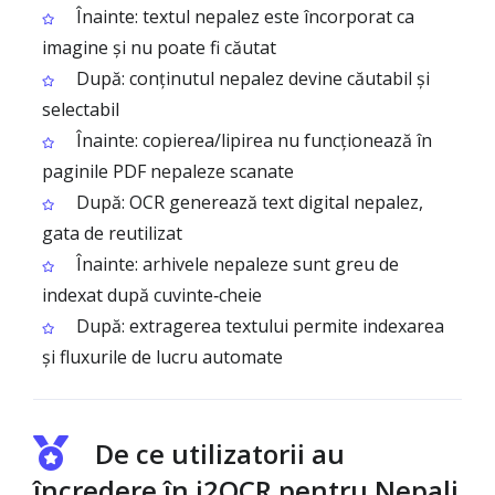
Înainte: textul nepalez este încorporat ca
imagine și nu poate fi căutat
După: conținutul nepalez devine căutabil și
selectabil
Înainte: copierea/lipirea nu funcționează în
paginile PDF nepaleze scanate
După: OCR generează text digital nepalez,
gata de reutilizat
Înainte: arhivele nepaleze sunt greu de
indexat după cuvinte‑cheie
După: extragerea textului permite indexarea
și fluxurile de lucru automate
De ce utilizatorii au
încredere în i2OCR pentru Nepali