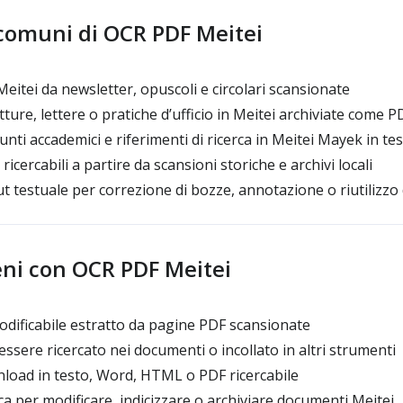
 comuni di OCR PDF Meitei
eitei da newsletter, opuscoli e circolari scansionate
tture, lettere o pratiche d’ufficio in Meitei archiviate come P
ti accademici e riferimenti di ricerca in Meitei Mayek in tes
ricercabili a partire da scansioni storiche e archivi locali
 testuale per correzione di bozze, annotazione o riutilizzo 
eni con OCR PDF Meitei
dificabile estratto da pagine PDF scansionate
ssere ricercato nei documenti o incollato in altri strumenti
load in testo, Word, HTML o PDF ricercabile
a per modificare, indicizzare o archiviare documenti Meitei