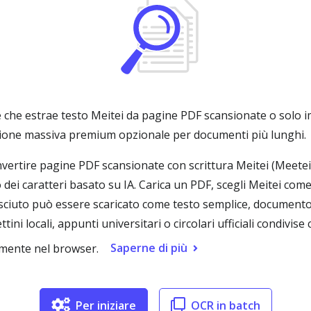
 che estrae testo Meitei da pagine PDF scansionate o solo 
azione massiva premium opzionale per documenti più lunghi.
nvertire pagine PDF scansionate con scrittura Meitei (Meetei
 dei caratteri basato su IA. Carica un PDF, scegli Meitei com
nosciuto può essere scaricato come testo semplice, document
ttini locali, appunti universitari o circolari ufficiali condivi
Saperne di più
amente nel browser.
Per iniziare
OCR in batch