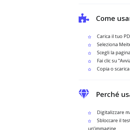
Come usar
Carica il tuo P
Seleziona Meit
Scegli la pagin
Fai clic su "Avv
Copia o scarica 
Perché us
Digitalizzare m
Sbloccare il tes
un’immagine