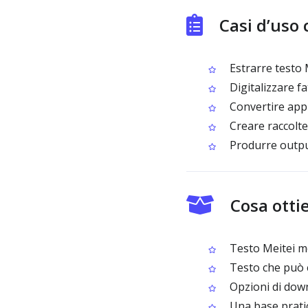
Casi d’uso
Estrarre testo M
Digitalizzare fa
Convertire appun
Creare raccolte 
Produrre output
Cosa otti
Testo Meitei mo
Testo che può e
Opzioni di down
Una base pratic