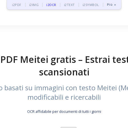
Più »
i2PDF
i2IMG
i2OCR
i2TEXT
i2SYMBOL
DF Meitei gratis – Estrai tes
scansionati
 basati su immagini con testo Meitei (M
modificabili e ricercabili
OCR affidabile per documenti di tutti i giorni