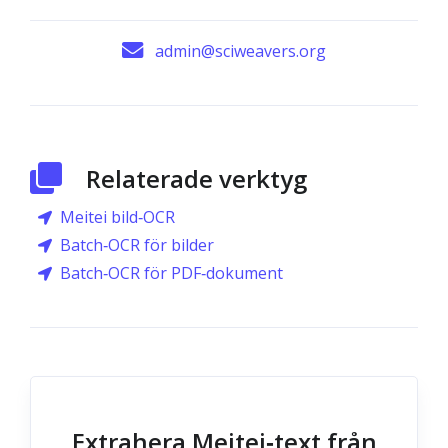
admin@sciweavers.org
Relaterade verktyg
Meitei bild‑OCR
Batch‑OCR för bilder
Batch‑OCR för PDF‑dokument
Extrahera Meitei‑text från