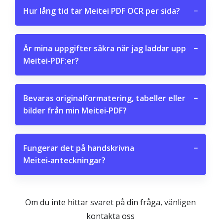
Hur lång tid tar Meitei PDF OCR per sida?
−
Är mina uppgifter säkra när jag laddar upp
−
Meitei‑PDF:er?
Bevaras originalformatering, tabeller eller
−
bilder från min Meitei‑PDF?
Fungerar det på handskrivna
−
Meitei‑anteckningar?
Om du inte hittar svaret på din fråga, vänligen
kontakta oss