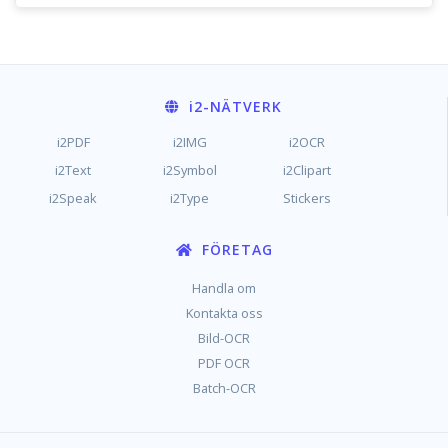
i2
-NÄTVERK
i2PDF
i2IMG
i2OCR
i2Text
i2Symbol
i2Clipart
i2Speak
i2Type
Stickers
FÖRETAG
Handla om
Kontakta oss
Bild-OCR
PDF OCR
Batch-OCR