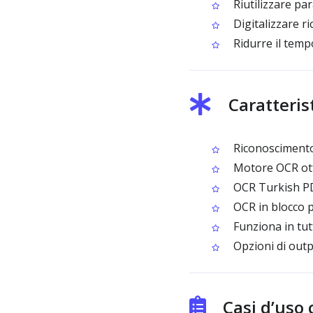
Riutilizzare pa
Digitalizzare ric
Ridurre il tempo
Caratteris
Riconoscimento
Motore OCR ottim
OCR Turkish PD
OCR in blocco p
Funziona in tut
Opzioni di outp
Casi d’uso