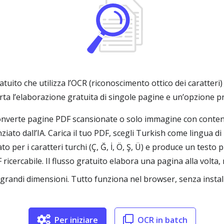
uito che utilizza l’OCR (riconoscimento ottico dei caratteri)
ta l’elaborazione gratuita di singole pagine e un’opzione p
verte pagine PDF scansionate o solo immagine con contenuti
iato dall’IA. Carica il tuo PDF, scegli Turkish come lingua d
ato per i caratteri turchi (Ç, Ğ, İ, Ö, Ş, Ü) e produce un test
cercabile. Il flusso gratuito elabora una pagina alla volta,
grandi dimensioni. Tutto funziona nel browser, senza instal
Per iniziare
OCR in batch