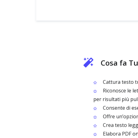
Cosa fa T
Cattura testo t
Riconosce le let
per risultati più puli
Consente di ese
Offre un’opzio
Crea testo leggi
Elabora PDF on