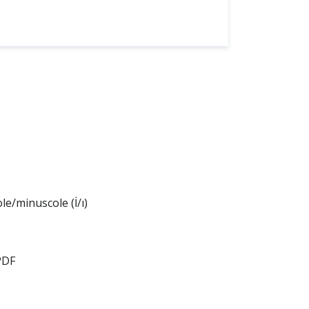
le/minuscole (İ/ı)
PDF