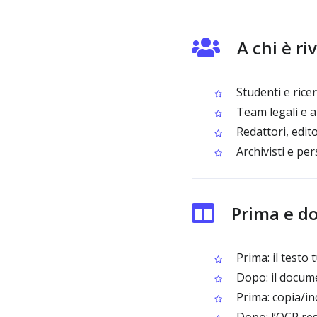
A chi è r
Studenti e rice
Team legali e a
Redattori, edito
Archivisti e pe
Prima e d
Prima: il testo
Dopo: il docume
Prima: copia/inc