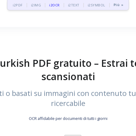
Più »
i2PDF
i2IMG
i2OCR
i2TEXT
i2SYMBOL
rkish PDF gratuito – Estrai t
scansionati
 o basati su immagini con contenuto tur
ricercabile
OCR affidabile per documenti di tutti i giorni