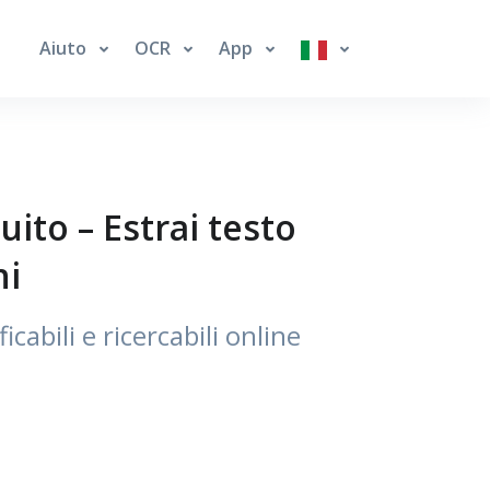
Aiuto
OCR
App
to – Estrai testo
ni
bili e ricercabili online