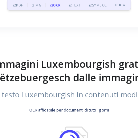
Più »
i2PDF
i2IMG
i2OCR
i2TEXT
i2SYMBOL
magini Luxembourgish gratui
ëtzebuergesch dalle immagi
esto Luxembourgish in contenuti modifica
OCR affidabile per documenti di tutti i giorni