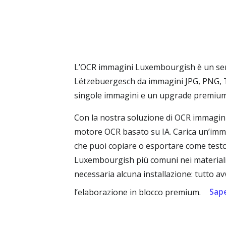
L’OCR immagini Luxembourgish è un serviz
Lëtzebuergesch da immagini JPG, PNG, T
singole immagini e un upgrade premium 
Con la nostra soluzione di OCR immagin
motore OCR basato su IA. Carica un’imma
che puoi copiare o esportare come testo s
Luxembourgish più comuni nei materiali di 
necessaria alcuna installazione: tutto av
Sape
l’elaborazione in blocco premium.