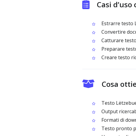
Casi d’uso
Estrarre testo L
Convertire docu
Catturare testo 
Preparare testo
Creare testo ri
Cosa otti
Testo Lëtzebuer
Output ricercabi
Formati di downl
Testo pronto pe