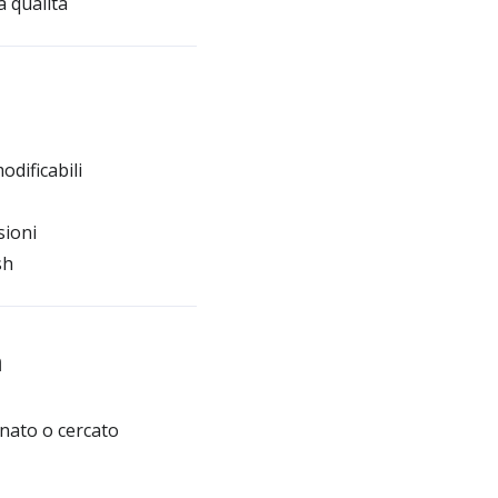
a qualità
dificabili
sioni
sh
h
nato o cercato