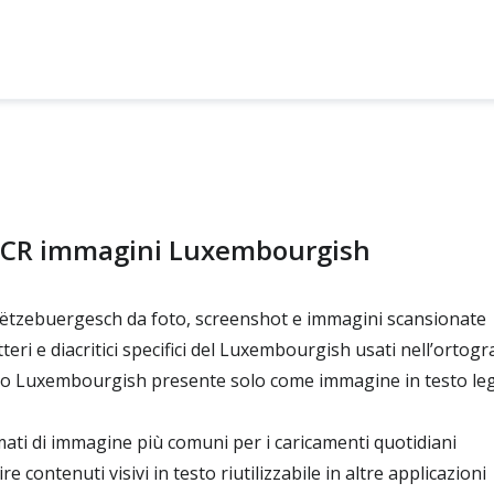
’OCR immagini Luxembourgish
ëtzebuergesch da foto, screenshot e immagini scansionate
eri e diacritici specifici del Luxembourgish usati nell’ortogra
o Luxembourgish presente solo come immagine in testo legg
ati di immagine più comuni per i caricamenti quotidiani
e contenuti visivi in testo riutilizzabile in altre applicazioni