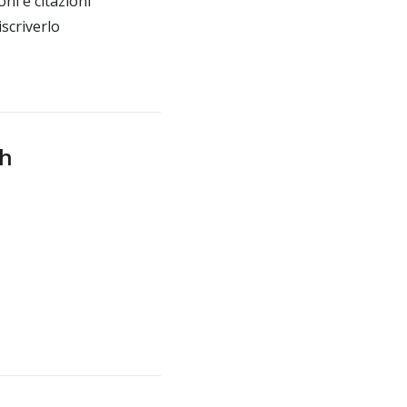
ni e citazioni
scriverlo
sh