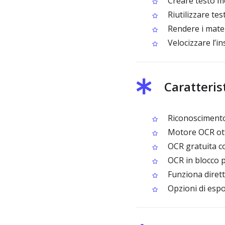
Creare testo mo
Riutilizzare te
Rendere i materi
Velocizzare l’i
Caratteri
Riconoscimento
Motore OCR otti
OCR gratuita c
OCR in blocco 
Funziona diret
Opzioni di espo