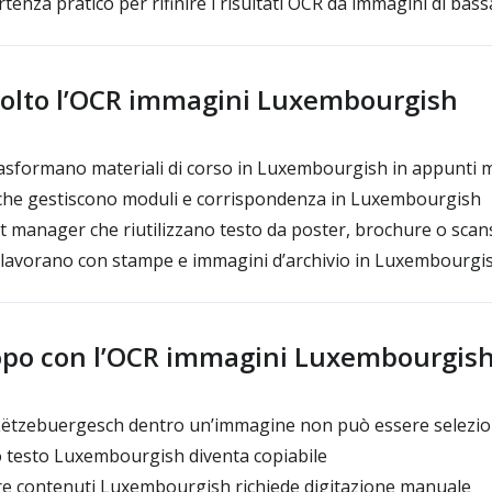
enza pratico per rifinire i risultati OCR da immagini di bass
ivolto l’OCR immagini Luxembourgish
asformano materiali di corso in Luxembourgish in appunti mo
 che gestiscono moduli e corrispondenza in Luxembourgish
t manager che riutilizzano testo da poster, brochure o scan
 lavorano con stampe e immagini d’archivio in Luxembourgi
opo con l’OCR immagini Luxembourgis
 Lëtzebuergesch dentro un’immagine non può essere selezio
 testo Luxembourgish diventa copiabile
re contenuti Luxembourgish richiede digitazione manuale