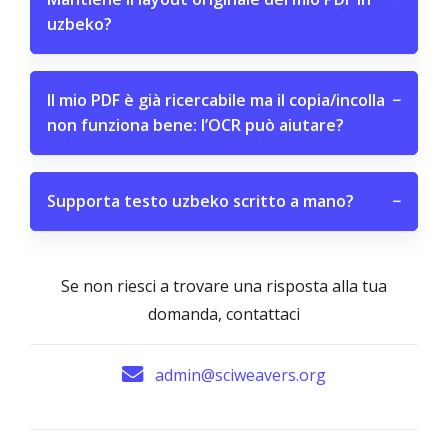
uzbeko?
Il mio PDF è già ricercabile ma il copia/incolla
−
non funziona bene: l’OCR può aiutare?
Supporta testo uzbeko scritto a mano?
−
Se non riesci a trovare una risposta alla tua
domanda, contattaci
admin@sciweavers.org