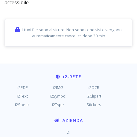
accessibile.
I tuoi file sono al sicuro. Non sono condivisi e vengono
automaticamente cancellati dopo 30 min
i2
-RETE
i2PDF
i2IMG
i2OCR
i2Text
i2Symbol
i2Clipart
i2Speak
i2Type
Stickers
AZIENDA
Di