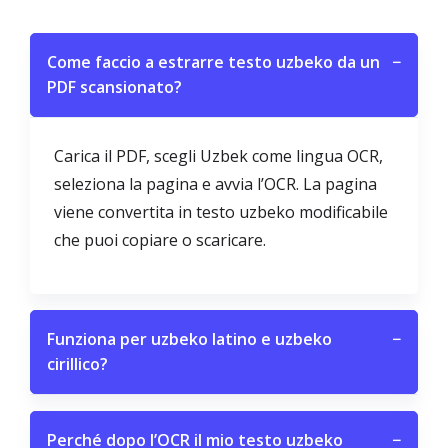
Come faccio a estrarre testo uzbeko da un
−
PDF scansionato?
Carica il PDF, scegli Uzbek come lingua OCR,
seleziona la pagina e avvia l’OCR. La pagina
viene convertita in testo uzbeko modificabile
che puoi copiare o scaricare.
Funziona per uzbeko latino e uzbeko
−
cirillico?
Perché dopo l’OCR il mio testo uzbeko
−