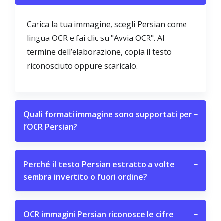
Carica la tua immagine, scegli Persian come
lingua OCR e fai clic su "Avvia OCR". Al
termine dell’elaborazione, copia il testo
riconosciuto oppure scaricalo.
Quali formati immagine sono supportati per
−
l’OCR Persian?
Perché il testo Persian estratto a volte
−
sembra invertito o fuori ordine?
OCR immagini Persian riconosce le cifre
−