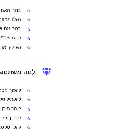
בחרו האם לבצע OCR לתמו
העלו תמונה או 
בחרו את ש
לחצו על "Start OCR" כדי להתחיל את חילוץ הטקסט
העתיקו או 
למה משתמשים ב-
להפוך מסמכ
להעתיק טקסט
ליצור תוכן ש
לחסוך זמן ו
להכין טקסט 