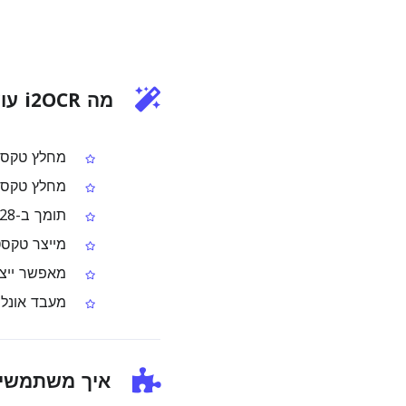
מה i2OCR עושה
מחלץ טקסט 
מחלץ טקסט מ
תומך ב-128 שפות ואלפביתים שונים (כולל RTL)
מייצר טקסט
מאפשר ייצוא כטקסט, HTML
מעבד אונליי
איך משתמשים ב-