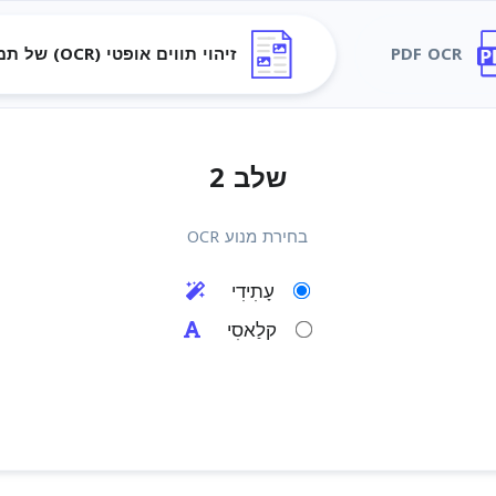
PDF OCR
זיהוי תווים אופטי (OCR) של תמונה
שלב 2
בחירת מנוע OCR
עָתִידִי
קלַאסִי