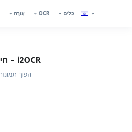
כלים
OCR
עֶזרָה
i2OCR – חילוץ טקסט מתמונות ו-PDF עם OCR חינמי אונליין
הפוך תמונות ועמודי PDF סרוקים לטקסט ניתן