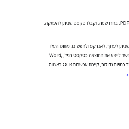
i2OCR הוא כלי OCR חינמי אונליין שמחלץ טקסט מתמונות וממסמכי PDF סרוקים בעזרת בינה מלאכותית. העלו תמונה או PDF, בחרו שפה, וקבלו טקסט שניתן להעתקה,
מסמכי PDF מבוססי-תמונה — לטקסט דיגיטלי שניתן לערוך, לאנדקס ולחפש בו. פשוט העלו
קובץ, בחרו את שפת המסמך, והפעילו OCR. הכלי תומך ב-128 שפות (כולל עברית, אנגלית, ערבית, סינית, יפנית ועוד), ומאפשר לייצא את התוצאה כטקסט רגיל, Word,
HTML או PDF בר-חיפוש. השימוש החינמי מיועד לעיבוד של תמונה אחת או עמוד PDF אחד בכל הפעלה; למי שצריך לעבד כמויות גדולות, קיימת אפשרות OCR באצווה