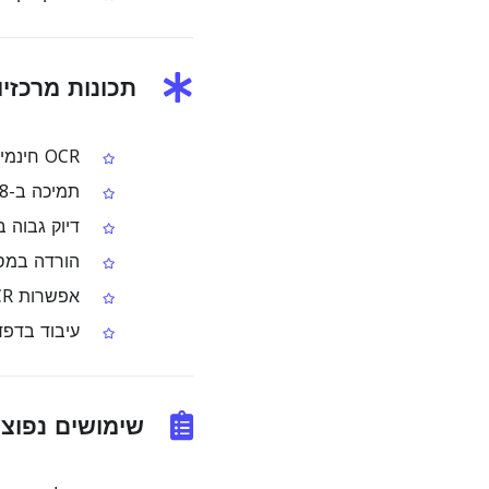
תכונות מרכזיו
OCR חינמי אונליין לתמונה אחת או עמוד PDF אחד בכל הפעלה
תמיכה ב-128 שפות לבחירת שפת המסמך
דיוק גבוה ב
הורדה במספר פורמטים
אפשרות OCR באצווה (Bulk) לעיבוד כמות גדולה בפרימיום
עיבוד בדפד
שימושים נפוצי