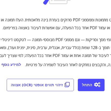
באצווה בפרימיום.
בעזרת i2OCR תוכלו להמיר במהירות תמונות, צילומי מסך וסריקות — וגם 
למידע נוסף
ה, והקבצים נמחקים לאחר העיבוד לשמירה על פרטיות.
התחל
זיהוי תווים אופטי (OCR) אצווה