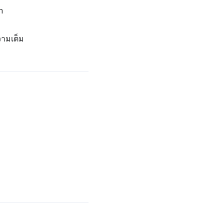
n
ามเต็ม