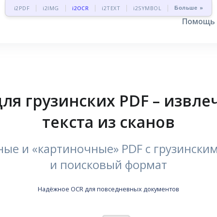
Больше »
i2PDF
i2IMG
i2OCR
i2TEXT
i2SYMBOL
Помощь
ля грузинских PDF – извле
текста из сканов
ые и «картиночные» PDF с грузински
и поисковый формат
Надёжное OCR для повседневных документов