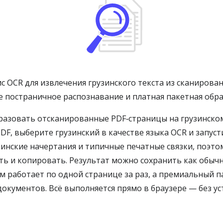
ис OCR для извлечения грузинского текста из сканирова
е постраничное распознавание и платная пакетная обра
разовать отсканированные PDF‑страницы на грузинском
DF, выберите грузинский в качестве языка OCR и запус
нские начертания и типичные печатные связки, поэтом
ь и копировать. Результат можно сохранить как обычн
м работает по одной странице за раз, а премиальный п
окументов. Всё выполняется прямо в браузере — без у