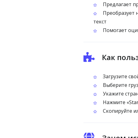
Предлагает пр
Преобразует н
текст
Помогает оциф
Как поль
Загрузите сво
Выберите груз
Укажите стран
Нажмите «Star
Скопируйте ил
Зачем ис