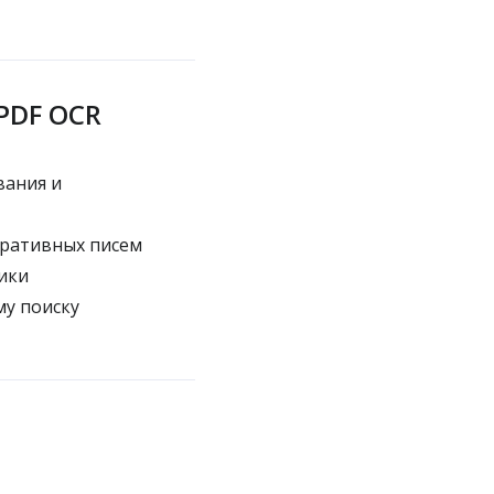
PDF OCR
вания и
тративных писем
ики
му поиску