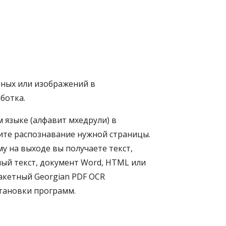
нных или изображений в
ботка.
 языке (алфавит мхедрули) в
тите распознавание нужной страницы.
у на выходе вы получаете текст,
ый текст, документ Word, HTML или
акетный Georgian PDF OCR
становки программ.