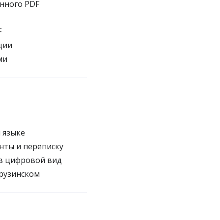
анного PDF
F
ции
ми
 языке
нты и переписку
в цифровой вид
рузинском