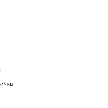
้ำ
ฟลว์ NLP