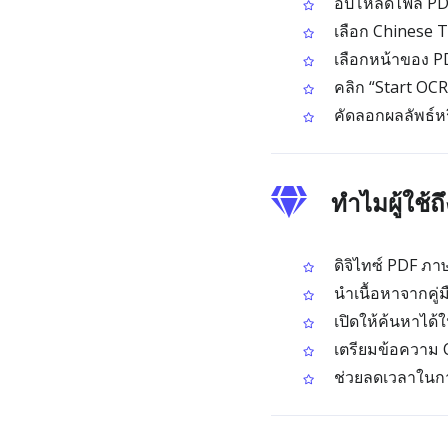
อัปโหลดไฟล์ PD
เลือก Chinese T
เลือกหน้าของ P
คลิก “Start OCR”
คัดลอกผลลัพธ์หร
ทำไมผู้ใช้
ดิจิไทซ์ PDF ภาษ
นำเนื้อหาจากคู่
เปิดให้ค้นหาได้
เตรียมข้อความ C
ช่วยลดเวลาในกา