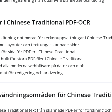
ell registrering från utskrivna blanketter och utdrag
 i Chinese Traditional PDF‑OCR
änning optimerad för teckenuppsättningar i Chinese Tradi
umnslayouter och texttunga skannade sidor
för sida för PDF:er i Chinese Traditional
ulk för stora PDF‑filer i Chinese Traditional
 alla moderna webbläsare på dator och mobil
mat för redigering och arkivering
vändningsområden för Chinese Tradit
se Traditional text från skannade PDF:er för forskning och