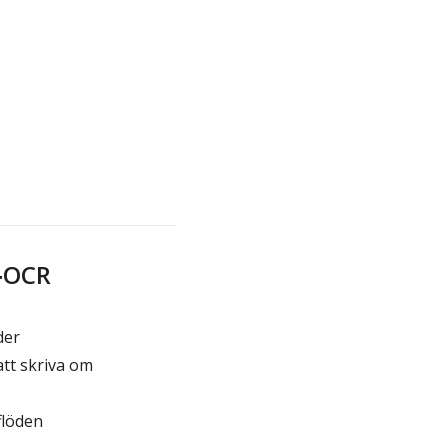
F‑OCR
der
tt skriva om
flöden