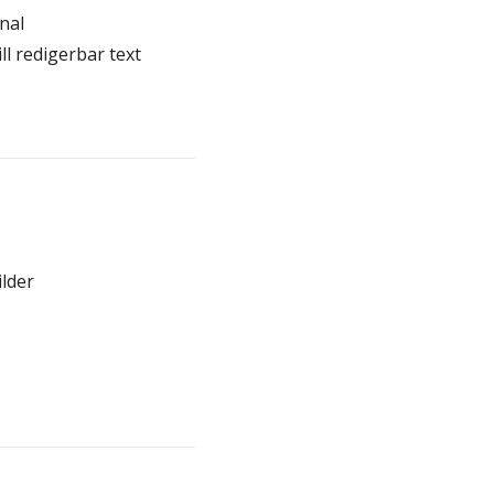
nal
l redigerbar text
ilder