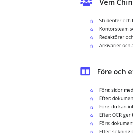
Vem Chine
Studenter och f
Kontorsteam so
Redaktörer och 
Arkivarier och 
Före och e
Före: sidor med
Efter: dokument
Före: du kan in
Efter: OCR ger 
Före: dokumenth
Efter: sökning o