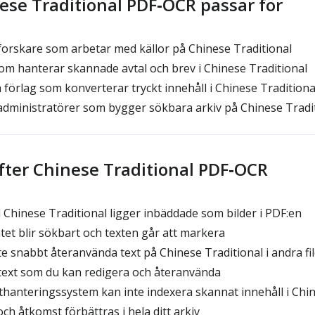
se Traditional PDF‑OCR passar för
orskare som arbetar med källor på Chinese Traditional
m hanterar skannade avtal och brev i Chinese Traditional
förlag som konverterar tryckt innehåll i Chinese Traditiona
administratörer som bygger sökbara arkiv på Chinese Tradi
fter Chinese Traditional PDF‑OCR
 Chinese Traditional ligger inbäddade som bilder i PDF:en
et blir sökbart och texten går att markera
te snabbt återanvända text på Chinese Traditional i andra fil
text som du kan redigera och återanvända
anteringssystem kan inte indexera skannat innehåll i Chin
ch åtkomst förbättras i hela ditt arkiv