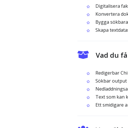
Digitalisera fa
Konvertera doku
Bygga sökbara 
Skapa textdatas
Vad du få
Redigerbar Chin
Sökbar output 
Nedladdningsal
Text som kan kl
Ett smidigare a