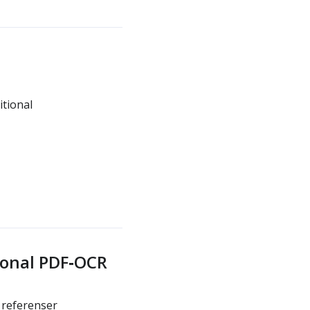
tional
ional PDF‑OCR
 referenser