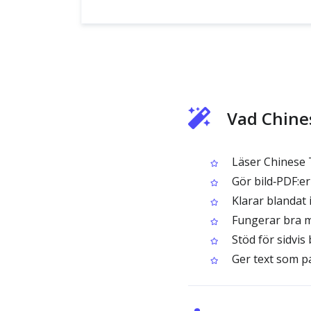
Vad Chine
Läser Chinese T
Gör bild‑PDF:er 
Klarar blandat 
Fungerar bra m
Stöd för sidvis 
Ger text som pa