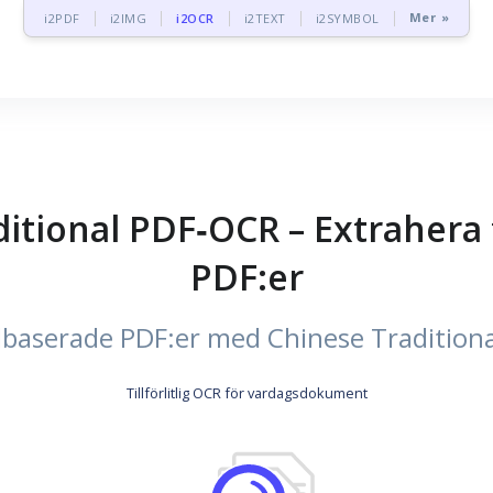
Mer »
i2PDF
i2IMG
i2OCR
i2TEXT
i2SYMBOL
ditional PDF‑OCR – Extrahera
PDF:er
baserade PDF:er med Chinese Traditiona
Tillförlitlig OCR för vardagsdokument