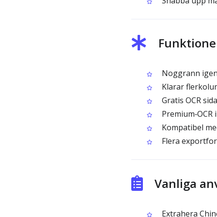
Snabba upp manu
Funktioner
Noggrann igenk
Klarar flerkol
Gratis OCR sida 
Premium‑OCR i b
Kompatibel med
Flera exportfor
Vanliga an
Extrahera Chine