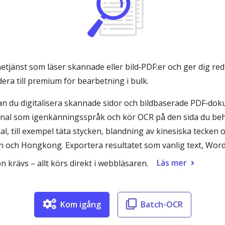
tjänst som läser skannade eller bild‑PDF:er och ger dig redi
dera till premium för bearbetning i bulk.
n du digitalisera skannade sidor och bildbaserade PDF‑dok
ional som igenkänningsspråk och kör OCR på den sida du be
 till exempel täta stycken, blandning av kinesiska tecken o
n och Hongkong. Exportera resultatet som vanlig text, Wor
Läs mer
n krävs – allt körs direkt i webbläsaren.
Kom igång
Batch-OCR