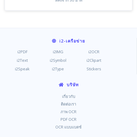
หลังจาก 30 นาที
i2
-เครือข่าย
i2PDF
i2IMG
i2OCR
i2Text
i2Symbol
i2Clipart
i2Speak
i2Type
Stickers
บริษัท
เกี่ยวกับ
ติดต่อเรา
ภาพ OCR
PDF OCR
OCR แบบแบตช์